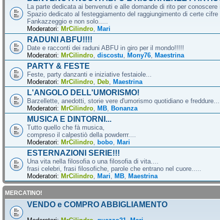
La parte dedicata ai benvenuti e alle domande di rito per conoscere 
Spazio dedicato al festeggiamento del raggiungimento di certe cifre 
Fankazzeggio e non solo.....
Moderatori:
MrCilindro
,
Mari
RADUNI ABFU!!!!
Date e racconti dei raduni ABFU in giro per il mondo!!!!!
Moderatori:
MrCilindro
,
discostu
,
Mony76
,
Maestrina
PARTY & FESTE
Feste, party danzanti e iniziative festaiole...
Moderatori:
MrCilindro
,
Deb
,
Maestrina
L'ANGOLO DELL'UMORISMO!
Barzellette, anedotti, storie vere d'umorismo quotidiano e freddure...
Moderatori:
MrCilindro
,
MB
,
Bonanza
MUSICA E DINTORNI...
Tutto quello che fà musica,
compreso il calpestiò della powderrr....
Moderatori:
MrCilindro
,
bobo
,
Mari
ESTERNAZIONI SERIE!!!
Una vita nella filosofia o una filosofia di vita....
frasi celebri, frasi filosofiche, parole che entrano nel cuore.....
Moderatori:
MrCilindro
,
Mari
,
MB
,
Maestrina
MERCATINO!
VENDO e COMPRO ABBIGLIAMENTO