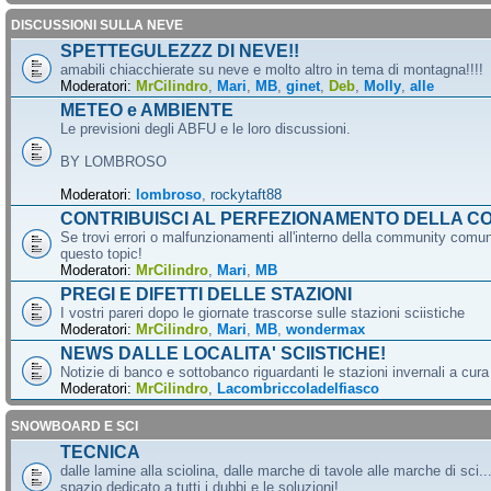
DISCUSSIONI SULLA NEVE
SPETTEGULEZZZ DI NEVE!!
amabili chiacchierate su neve e molto altro in tema di montagna!!!!
Moderatori:
MrCilindro
,
Mari
,
MB
,
ginet
,
Deb
,
Molly
,
alle
METEO e AMBIENTE
Le previsioni degli ABFU e le loro discussioni.
BY LOMBROSO
Moderatori:
lombroso
,
rockytaft88
CONTRIBUISCI AL PERFEZIONAMENTO DELLA C
Se trovi errori o malfunzionamenti all'interno della community comun
questo topic!
Moderatori:
MrCilindro
,
Mari
,
MB
PREGI E DIFETTI DELLE STAZIONI
I vostri pareri dopo le giornate trascorse sulle stazioni sciistiche
Moderatori:
MrCilindro
,
Mari
,
MB
,
wondermax
NEWS DALLE LOCALITA' SCIISTICHE!
Notizie di banco e sottobanco riguardanti le stazioni invernali a cur
Moderatori:
MrCilindro
,
Lacombriccoladelfiasco
SNOWBOARD E SCI
TECNICA
dalle lamine alla sciolina, dalle marche di tavole alle marche di sci.
spazio dedicato a tutti i dubbi e le soluzioni!