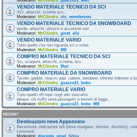
Moderatori:
MrCilindro
,
guazzo21
,
Mari
VENDO MATERIALE TECNICO DA SCI
SCI, attacchi, scioline ecc..
Moderatori:
MrCilindro
,
elis
,
wondermax
VENDO MATERIALE TECNICO DA SNOWBOARD
tavole, attacchi, attrezzi e accessori vari
Moderatori:
MrCilindro
,
ginet
,
alle
VENDO MATERIALE VARIO
Tutto quello che non riguarda sci o snow.
Moderatori:
MrCilindro
,
MB
COMPRO MATERIALE TECNICO DA SCI
Sci, scarponi, attacchi, scioline, ecc....
Moderatori:
MrCilindro
,
Mari
COMPRO MATERIALE DA SNOWBOARD
Tavole, gabbie, step-in, pad, catene, bandane, trikkete trakkete e bal
Moderatori:
MrCilindro
,
guazzo21
,
bobo
COMPRO MATERIALE VARIO
Tutto quello off-topic negli altri mercatini...
please: chi truffa verrà perseguito a termini di legge...
Moderatori:
MrCilindro
,
guazzo21
,
bobo
,
MB
RESORT
Destinazioni neve Appennino
Recensioni, indicazioni utili (dove mangiare, dormire, divertirsi), cont
commenti
Moderatori:
discostu
,
ginet
,
Ndrea