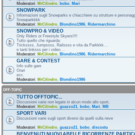
Moderatori:
MrCilindro
,
bobo
,
Mari
SNOWPARK
Informazioni sugli Snowparks e chiacchiere su strutture e personag
Snowparkkkk
Moderatori:
MrCilindro
,
Blondino1986
,
Ridermarchino
SNOWPRO & VIDEO
Only Riders or Freestyle Skyers!!!!
Tutto quello che riguarda:
Trickssss, Jumpssss, Railssss e vita da Parkkkk....
e tanti linksss per i video....
Moderatori:
MrCilindro
,
Blondino1986
,
Ridermarchino
GARE & CONTEST
Info sulle gare
Orari
ecc.
Moderatori:
MrCilindro
,
Blondino1986
OFF-TOPIC
TUTTO OFFTOPIC...
Discussioni varie non legate in alcun modo allo sport,
Moderatori:
MrCilindro
,
guazzo21
,
bobo
,
Mari
,
MB
SPORT VARI
Discussioni varie sugli sport diversi da quelli sulla neve
Moderatori:
MrCilindro
,
guazzo21
,
bobo
,
discostu
BENVENUTI NUOVI ABFU E RICORRENZE PARTIC