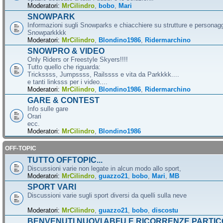
Moderatori:
MrCilindro
,
bobo
,
Mari
SNOWPARK
Informazioni sugli Snowparks e chiacchiere su strutture e personag
Snowparkkkk
Moderatori:
MrCilindro
,
Blondino1986
,
Ridermarchino
SNOWPRO & VIDEO
Only Riders or Freestyle Skyers!!!!
Tutto quello che riguarda:
Trickssss, Jumpssss, Railssss e vita da Parkkkk....
e tanti linksss per i video....
Moderatori:
MrCilindro
,
Blondino1986
,
Ridermarchino
GARE & CONTEST
Info sulle gare
Orari
ecc.
Moderatori:
MrCilindro
,
Blondino1986
OFF-TOPIC
TUTTO OFFTOPIC...
Discussioni varie non legate in alcun modo allo sport,
Moderatori:
MrCilindro
,
guazzo21
,
bobo
,
Mari
,
MB
SPORT VARI
Discussioni varie sugli sport diversi da quelli sulla neve
Moderatori:
MrCilindro
,
guazzo21
,
bobo
,
discostu
BENVENUTI NUOVI ABFU E RICORRENZE PARTIC