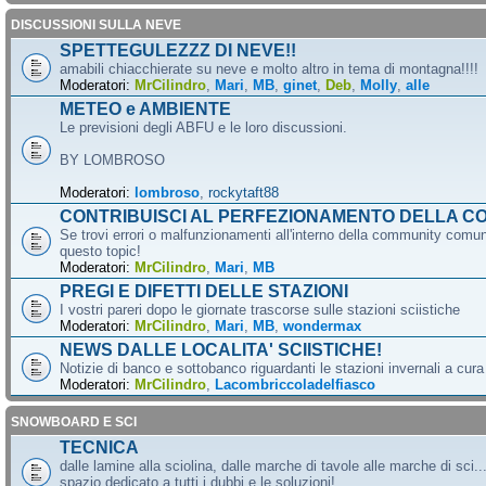
DISCUSSIONI SULLA NEVE
SPETTEGULEZZZ DI NEVE!!
amabili chiacchierate su neve e molto altro in tema di montagna!!!!
Moderatori:
MrCilindro
,
Mari
,
MB
,
ginet
,
Deb
,
Molly
,
alle
METEO e AMBIENTE
Le previsioni degli ABFU e le loro discussioni.
BY LOMBROSO
Moderatori:
lombroso
,
rockytaft88
CONTRIBUISCI AL PERFEZIONAMENTO DELLA C
Se trovi errori o malfunzionamenti all'interno della community comun
questo topic!
Moderatori:
MrCilindro
,
Mari
,
MB
PREGI E DIFETTI DELLE STAZIONI
I vostri pareri dopo le giornate trascorse sulle stazioni sciistiche
Moderatori:
MrCilindro
,
Mari
,
MB
,
wondermax
NEWS DALLE LOCALITA' SCIISTICHE!
Notizie di banco e sottobanco riguardanti le stazioni invernali a cur
Moderatori:
MrCilindro
,
Lacombriccoladelfiasco
SNOWBOARD E SCI
TECNICA
dalle lamine alla sciolina, dalle marche di tavole alle marche di sci.
spazio dedicato a tutti i dubbi e le soluzioni!