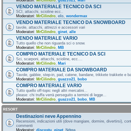
Moderatori:
MrCilindro
,
guazzo21
,
Mari
VENDO MATERIALE TECNICO DA SCI
SCI, attacchi, scioline ecc..
Moderatori:
MrCilindro
,
elis
,
wondermax
VENDO MATERIALE TECNICO DA SNOWBOARD
tavole, attacchi, attrezzi e accessori vari
Moderatori:
MrCilindro
,
ginet
,
alle
VENDO MATERIALE VARIO
Tutto quello che non riguarda sci o snow.
Moderatori:
MrCilindro
,
MB
COMPRO MATERIALE TECNICO DA SCI
Sci, scarponi, attacchi, scioline, ecc....
Moderatori:
MrCilindro
,
Mari
COMPRO MATERIALE DA SNOWBOARD
Tavole, gabbie, step-in, pad, catene, bandane, trikkete trakkete e bal
Moderatori:
MrCilindro
,
guazzo21
,
bobo
COMPRO MATERIALE VARIO
Tutto quello off-topic negli altri mercatini...
please: chi truffa verrà perseguito a termini di legge...
Moderatori:
MrCilindro
,
guazzo21
,
bobo
,
MB
RESORT
Destinazioni neve Appennino
Recensioni, indicazioni utili (dove mangiare, dormire, divertirsi), cont
commenti
Moderatori:
discostu
,
ginet
,
Ndrea