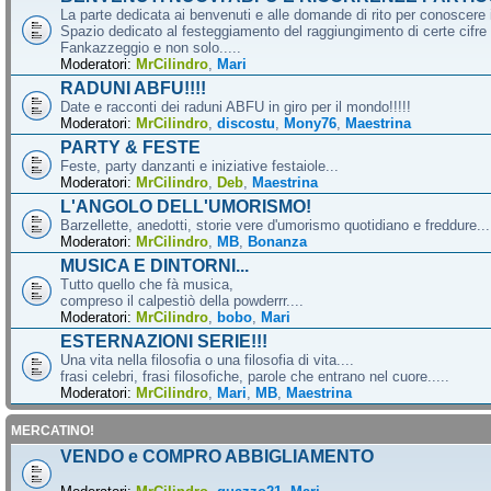
La parte dedicata ai benvenuti e alle domande di rito per conoscere 
Spazio dedicato al festeggiamento del raggiungimento di certe cifre 
Fankazzeggio e non solo.....
Moderatori:
MrCilindro
,
Mari
RADUNI ABFU!!!!
Date e racconti dei raduni ABFU in giro per il mondo!!!!!
Moderatori:
MrCilindro
,
discostu
,
Mony76
,
Maestrina
PARTY & FESTE
Feste, party danzanti e iniziative festaiole...
Moderatori:
MrCilindro
,
Deb
,
Maestrina
L'ANGOLO DELL'UMORISMO!
Barzellette, anedotti, storie vere d'umorismo quotidiano e freddure...
Moderatori:
MrCilindro
,
MB
,
Bonanza
MUSICA E DINTORNI...
Tutto quello che fà musica,
compreso il calpestiò della powderrr....
Moderatori:
MrCilindro
,
bobo
,
Mari
ESTERNAZIONI SERIE!!!
Una vita nella filosofia o una filosofia di vita....
frasi celebri, frasi filosofiche, parole che entrano nel cuore.....
Moderatori:
MrCilindro
,
Mari
,
MB
,
Maestrina
MERCATINO!
VENDO e COMPRO ABBIGLIAMENTO