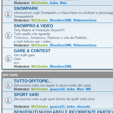
Moderatori:
MrCilindro
,
bobo
,
Mari
SNOWPARK
Informazioni sugli Snowparks e chiacchiere su strutture e personag
Snowparkkkk
Moderatori:
MrCilindro
,
Blondino1986
,
Ridermarchino
SNOWPRO & VIDEO
Only Riders or Freestyle Skyers!!!!
Tutto quello che riguarda:
Trickssss, Jumpssss, Railssss e vita da Parkkkk....
e tanti linksss per i video....
Moderatori:
MrCilindro
,
Blondino1986
,
Ridermarchino
GARE & CONTEST
Info sulle gare
Orari
ecc.
Moderatori:
MrCilindro
,
Blondino1986
OFF-TOPIC
TUTTO OFFTOPIC...
Discussioni varie non legate in alcun modo allo sport,
Moderatori:
MrCilindro
,
guazzo21
,
bobo
,
Mari
,
MB
SPORT VARI
Discussioni varie sugli sport diversi da quelli sulla neve
Moderatori:
MrCilindro
,
guazzo21
,
bobo
,
discostu
BENVENUTI NUOVI ABFU E RICORRENZE PARTIC