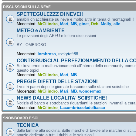
DISCUSSIONI SULLA NEVE
SPETTEGULEZZZ DI NEVE!!
amabili chiacchierate su neve e molto altro in tema di montagna!!!!
Moderatori:
MrCilindro
,
Mari
,
MB
,
ginet
,
Deb
,
Molly
,
alle
METEO e AMBIENTE
Le previsioni degli ABFU e le loro discussioni.
BY LOMBROSO
Moderatori:
lombroso
,
rockytaft88
CONTRIBUISCI AL PERFEZIONAMENTO DELLA C
Se trovi errori o malfunzionamenti all'interno della community comun
questo topic!
Moderatori:
MrCilindro
,
Mari
,
MB
PREGI E DIFETTI DELLE STAZIONI
I vostri pareri dopo le giornate trascorse sulle stazioni sciistiche
Moderatori:
MrCilindro
,
Mari
,
MB
,
wondermax
NEWS DALLE LOCALITA' SCIISTICHE!
Notizie di banco e sottobanco riguardanti le stazioni invernali a cur
Moderatori:
MrCilindro
,
Lacombriccoladelfiasco
SNOWBOARD E SCI
TECNICA
dalle lamine alla sciolina, dalle marche di tavole alle marche di sci.
spazio dedicato a tutti i dubbi e le soluzioni!