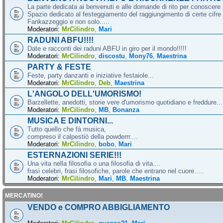
La parte dedicata ai benvenuti e alle domande di rito per conoscere 
Spazio dedicato al festeggiamento del raggiungimento di certe cifre 
Fankazzeggio e non solo.....
Moderatori:
MrCilindro
,
Mari
RADUNI ABFU!!!!
Date e racconti dei raduni ABFU in giro per il mondo!!!!!
Moderatori:
MrCilindro
,
discostu
,
Mony76
,
Maestrina
PARTY & FESTE
Feste, party danzanti e iniziative festaiole...
Moderatori:
MrCilindro
,
Deb
,
Maestrina
L'ANGOLO DELL'UMORISMO!
Barzellette, anedotti, storie vere d'umorismo quotidiano e freddure...
Moderatori:
MrCilindro
,
MB
,
Bonanza
MUSICA E DINTORNI...
Tutto quello che fà musica,
compreso il calpestiò della powderrr....
Moderatori:
MrCilindro
,
bobo
,
Mari
ESTERNAZIONI SERIE!!!
Una vita nella filosofia o una filosofia di vita....
frasi celebri, frasi filosofiche, parole che entrano nel cuore.....
Moderatori:
MrCilindro
,
Mari
,
MB
,
Maestrina
MERCATINO!
VENDO e COMPRO ABBIGLIAMENTO