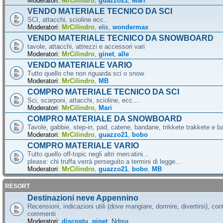
Moderatori:
MrCilindro
,
guazzo21
,
Mari
VENDO MATERIALE TECNICO DA SCI
SCI, attacchi, scioline ecc..
Moderatori:
MrCilindro
,
elis
,
wondermax
VENDO MATERIALE TECNICO DA SNOWBOARD
tavole, attacchi, attrezzi e accessori vari
Moderatori:
MrCilindro
,
ginet
,
alle
VENDO MATERIALE VARIO
Tutto quello che non riguarda sci o snow.
Moderatori:
MrCilindro
,
MB
COMPRO MATERIALE TECNICO DA SCI
Sci, scarponi, attacchi, scioline, ecc....
Moderatori:
MrCilindro
,
Mari
COMPRO MATERIALE DA SNOWBOARD
Tavole, gabbie, step-in, pad, catene, bandane, trikkete trakkete e bal
Moderatori:
MrCilindro
,
guazzo21
,
bobo
COMPRO MATERIALE VARIO
Tutto quello off-topic negli altri mercatini...
please: chi truffa verrà perseguito a termini di legge...
Moderatori:
MrCilindro
,
guazzo21
,
bobo
,
MB
RESORT
Destinazioni neve Appennino
Recensioni, indicazioni utili (dove mangiare, dormire, divertirsi), cont
commenti
Moderatori:
discostu
,
ginet
,
Ndrea