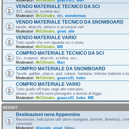
Moderatori:
MrCilindro
,
guazzo21
,
Mari
VENDO MATERIALE TECNICO DA SCI
SCI, attacchi, scioline ecc..
Moderatori:
MrCilindro
,
elis
,
wondermax
VENDO MATERIALE TECNICO DA SNOWBOARD
tavole, attacchi, attrezzi e accessori vari
Moderatori:
MrCilindro
,
ginet
,
alle
VENDO MATERIALE VARIO
Tutto quello che non riguarda sci o snow.
Moderatori:
MrCilindro
,
MB
COMPRO MATERIALE TECNICO DA SCI
Sci, scarponi, attacchi, scioline, ecc....
Moderatori:
MrCilindro
,
Mari
COMPRO MATERIALE DA SNOWBOARD
Tavole, gabbie, step-in, pad, catene, bandane, trikkete trakkete e bal
Moderatori:
MrCilindro
,
guazzo21
,
bobo
COMPRO MATERIALE VARIO
Tutto quello off-topic negli altri mercatini...
please: chi truffa verrà perseguito a termini di legge...
Moderatori:
MrCilindro
,
guazzo21
,
bobo
,
MB
RESORT
Destinazioni neve Appennino
Recensioni, indicazioni utili (dove mangiare, dormire, divertirsi), cont
commenti
Moderatori:
discostu
,
ginet
,
Ndrea