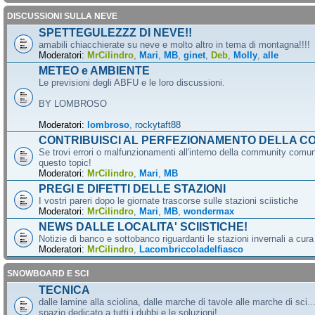
DISCUSSIONI SULLA NEVE
SPETTEGULEZZZ DI NEVE!!
amabili chiacchierate su neve e molto altro in tema di montagna!!!!
Moderatori:
MrCilindro
,
Mari
,
MB
,
ginet
,
Deb
,
Molly
,
alle
METEO e AMBIENTE
Le previsioni degli ABFU e le loro discussioni.
BY LOMBROSO
Moderatori:
lombroso
,
rockytaft88
CONTRIBUISCI AL PERFEZIONAMENTO DELLA C
Se trovi errori o malfunzionamenti all'interno della community comun
questo topic!
Moderatori:
MrCilindro
,
Mari
,
MB
PREGI E DIFETTI DELLE STAZIONI
I vostri pareri dopo le giornate trascorse sulle stazioni sciistiche
Moderatori:
MrCilindro
,
Mari
,
MB
,
wondermax
NEWS DALLE LOCALITA' SCIISTICHE!
Notizie di banco e sottobanco riguardanti le stazioni invernali a cur
Moderatori:
MrCilindro
,
Lacombriccoladelfiasco
SNOWBOARD E SCI
TECNICA
dalle lamine alla sciolina, dalle marche di tavole alle marche di sci.
spazio dedicato a tutti i dubbi e le soluzioni!