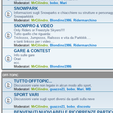
Moderatori:
MrCilindro
,
bobo
,
Mari
SNOWPARK
Informazioni sugli Snowparks e chiacchiere su strutture e personag
Snowparkkkk
Moderatori:
MrCilindro
,
Blondino1986
,
Ridermarchino
SNOWPRO & VIDEO
Only Riders or Freestyle Skyers!!!!
Tutto quello che riguarda:
Trickssss, Jumpssss, Railssss e vita da Parkkkk....
e tanti linksss per i video....
Moderatori:
MrCilindro
,
Blondino1986
,
Ridermarchino
GARE & CONTEST
Info sulle gare
Orari
ecc.
Moderatori:
MrCilindro
,
Blondino1986
OFF-TOPIC
TUTTO OFFTOPIC...
Discussioni varie non legate in alcun modo allo sport,
Moderatori:
MrCilindro
,
guazzo21
,
bobo
,
Mari
,
MB
SPORT VARI
Discussioni varie sugli sport diversi da quelli sulla neve
Moderatori:
MrCilindro
,
guazzo21
,
bobo
,
discostu
BENVENUTI NUOVI ABFU E RICORRENZE PARTIC