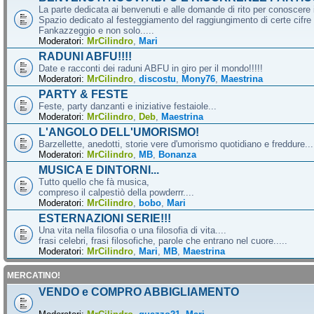
La parte dedicata ai benvenuti e alle domande di rito per conoscere 
Spazio dedicato al festeggiamento del raggiungimento di certe cifre 
Fankazzeggio e non solo.....
Moderatori:
MrCilindro
,
Mari
RADUNI ABFU!!!!
Date e racconti dei raduni ABFU in giro per il mondo!!!!!
Moderatori:
MrCilindro
,
discostu
,
Mony76
,
Maestrina
PARTY & FESTE
Feste, party danzanti e iniziative festaiole...
Moderatori:
MrCilindro
,
Deb
,
Maestrina
L'ANGOLO DELL'UMORISMO!
Barzellette, anedotti, storie vere d'umorismo quotidiano e freddure...
Moderatori:
MrCilindro
,
MB
,
Bonanza
MUSICA E DINTORNI...
Tutto quello che fà musica,
compreso il calpestiò della powderrr....
Moderatori:
MrCilindro
,
bobo
,
Mari
ESTERNAZIONI SERIE!!!
Una vita nella filosofia o una filosofia di vita....
frasi celebri, frasi filosofiche, parole che entrano nel cuore.....
Moderatori:
MrCilindro
,
Mari
,
MB
,
Maestrina
MERCATINO!
VENDO e COMPRO ABBIGLIAMENTO