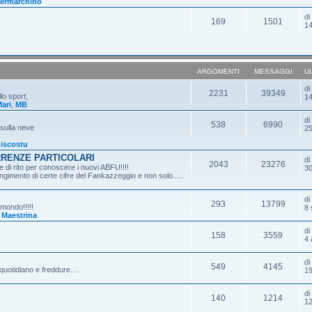
ermarchino
d
169
1501
14
ARGOMENTI
MESSAGGI
U
d
2231
39349
lo sport,
14
ari
,
MB
d
538
6990
 sulla neve
25
iscostu
RRENZE PARTICOLARI
d
2043
23276
 di rito per conoscere i nuovi ABFU!!!!
30
gimento di certe cifre del Fankazzeggio e non solo.....
d
293
13799
 mondo!!!!!
8 
,
Maestrina
d
158
3559
4 
d
549
4145
quotidiano e freddure....
19
d
140
1214
12