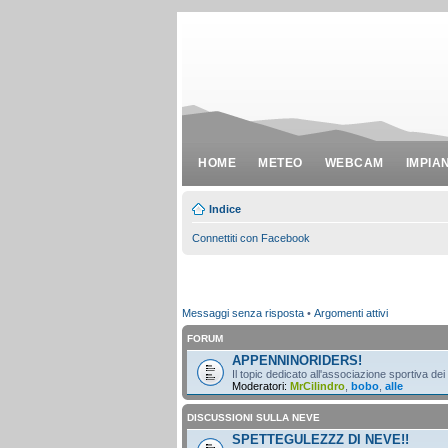
HOME
METEO
WEBCAM
IMPIA
Indice
Connettiti con Facebook
Messaggi senza risposta
•
Argomenti attivi
FORUM
APPENNINORIDERS!
Il topic dedicato all'associazione sportiva dei
Moderatori:
MrCilindro
,
bobo
,
alle
DISCUSSIONI SULLA NEVE
SPETTEGULEZZZ DI NEVE!!