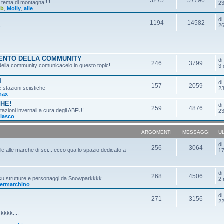
3275
57796
n tema di montagna!!!!
23
eb
,
Molly
,
alle
d
1194
14582
.
26
MENTO DELLA COMMUNITY
d
246
3799
o della community comunicacelo in questo topic!
3 
I
d
157
2059
e stazioni sciistiche
23
max
CHE!
d
259
4876
tazioni invernali a cura degli ABFU!
23
fiasco
ARGOMENTI
MESSAGGI
U
d
256
3064
ole alle marche di sci... ecco qua lo spazio dedicato a
17
d
268
4506
 su strutture e personaggi da Snowparkkkk
2 
ermarchino
d
271
3156
22
kkkk....