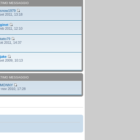
LTIMO MESSAGGIO
i
snow1979
set 2011, 13:18
i
ginet
feb 2011, 12:10
i
tatto79
ott 2011, 14:37
i
jake
set 2009, 10:13
LTIMO MESSAGGIO
i
MONNY
 nov 2010, 17:28