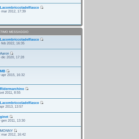
i
Lacombriccoladelfiasco
 mar 2012, 17:39
LTIMO MESSAGGIO
i
Lacombriccoladelfiasco
 feb 2022, 16:35
i
Aaron
 dic 2020, 17:28
i
MB
 apr 2015, 16:32
i
Ridermarchino
set 2011, 8:55
i
Lacombriccoladelfiasco
apr 2013, 13:57
i
ginet
 gen 2011, 13:30
i
MONNY
 mar 2012, 16:42