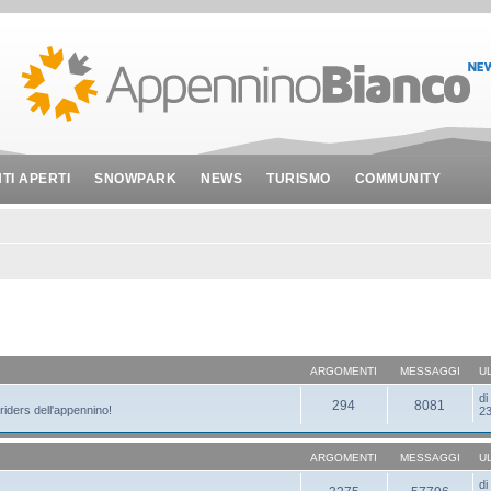
NTI APERTI
SNOWPARK
NEWS
TURISMO
COMMUNITY
ARGOMENTI
MESSAGGI
U
d
294
8081
 riders dell'appennino!
23
ARGOMENTI
MESSAGGI
U
d