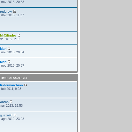
 nov 2015, 20:53
i
redcrow
 nov 2015, 11:27
i
MrCilindro
dic 2013, 1:19
i
Mari
 nov 2015, 20:54
i
Mari
 nov 2015, 20:57
LTIMO MESSAGGIO
i
Ridermarchino
 feb 2011, 9:23
i
Aaron
mar 2023, 15:53
i
guzza93
 ago 2012, 23:28