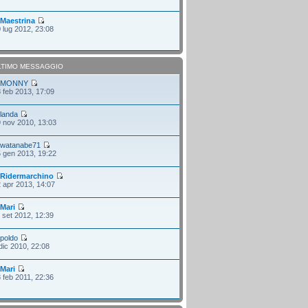
i
Maestrina
 lug 2012, 23:08
LTIMO MESSAGGIO
i
MONNY
 feb 2013, 17:09
i
landa
 nov 2010, 13:03
i
watanabe71
 gen 2013, 19:22
i
Ridermarchino
 apr 2013, 14:07
i
Mari
 set 2012, 12:39
i
poldo
dic 2010, 22:08
i
Mari
 feb 2011, 22:36