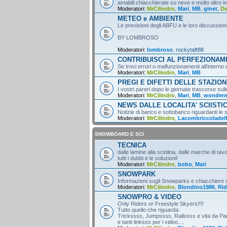
amabili chiacchierate su neve e molto altro i
Moderatori:
MrCilindro
,
Mari
,
MB
,
ginet
,
D
METEO e AMBIENTE
Le previsioni degli ABFU e le loro discussioni
BY LOMBROSO
Moderatori:
lombroso
,
rockytaft88
CONTRIBUISCI AL PERFEZIONA
Se trovi errori o malfunzionamenti all'intern
Moderatori:
MrCilindro
,
Mari
,
MB
PREGI E DIFETTI DELLE STAZION
I vostri pareri dopo le giornate trascorse sull
Moderatori:
MrCilindro
,
Mari
,
MB
,
wonder
NEWS DALLE LOCALITA' SCIISTI
Notizie di banco e sottobanco riguardanti le s
Moderatori:
MrCilindro
,
Lacombriccoladel
SNOWBOARD E SCI
TECNICA
dalle lamine alla sciolina, dalle marche di tav
tutti i dubbi e le soluzioni!
Moderatori:
MrCilindro
,
bobo
,
Mari
SNOWPARK
Informazioni sugli Snowparks e chiacchiere
Moderatori:
MrCilindro
,
Blondino1986
,
Rid
SNOWPRO & VIDEO
Only Riders or Freestyle Skyers!!!!
Tutto quello che riguarda:
Trickssss, Jumpssss, Railssss e vita da Par
e tanti linksss per i video....