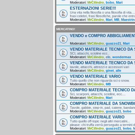
Moderatori:
MrCilindro
,
bobo
,
Mari
ESTERNAZIONI SERIE!!!
Una vita nella filosofia o una filosofia di vita....
frasi celebri, frasi filosofiche, parole che entr
Moderatori:
MrCilindro
,
Mari
,
MB
,
Maestrin
MERCATINO!
VENDO e COMPRO ABBIGLIAMEN
Moderatori:
MrCilindro
,
guazzo21
,
Mari
VENDO MATERIALE TECNICO DA 
SCI, attacchi, scioline ecc..
Moderatori:
MrCilindro
,
elis
,
wondermax
VENDO MATERIALE TECNICO DA
tavole, attacchi, attrezzi e accessori vari
Moderatori:
MrCilindro
,
ginet
,
alle
VENDO MATERIALE VARIO
Tutto quello che non riguarda sci o snow.
Moderatori:
MrCilindro
,
MB
COMPRO MATERIALE TECNICO DA
Sci, scarponi, attacchi, scioline, ecc....
Moderatori:
MrCilindro
,
Mari
COMPRO MATERIALE DA SNOWB
Tavole, gabbie, step-in, pad, catene, bandane,
Moderatori:
MrCilindro
,
guazzo21
,
bobo
COMPRO MATERIALE VARIO
Tutto quello off-topic negli altri mercatini...
please: chi truffa verrà perseguito a termini di
Moderatori:
MrCilindro
,
guazzo21
,
bobo
,