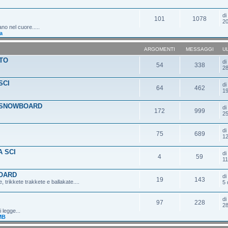
d
101
1078
20
ano nel cuore.....
a
ARGOMENTI
MESSAGGI
U
TO
d
54
338
28
SCI
d
64
462
19
 SNOWBOARD
d
172
999
25
d
75
689
12
 SCI
d
4
59
11
OARD
d
19
143
 trikkete trakkete e ballakate....
5 
d
97
228
28
 legge...
MB