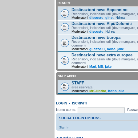
RESORT
Destinazioni neve Appennino
Recensioni, indicazioni utili (dove mangiare, d
Moderatori:
discostu
,
ginet
,
Ndrea
Destinazioni neve Alpi/Dolomiti
Recensioni, indicazioni utili (dove mangiare, d
Moderatori:
discostu
,
Ndrea
Destinazioni neve Europa
Recensioni, indicazioni utili (dove mangiare, d
commenti
Moderatori:
guazzo21
,
bobo
,
jake
Destinazioni neve extra europee
Recensioni, indicazioni utili (dove mangiare, d
commenti
Moderatori:
Mari
,
MB
,
jake
ONLY ABFU!
STAFF
area riservata
Moderatori:
MrCilindro
,
bobo
,
alle
LOGIN
•
ISCRIVITI
Nome utente:
Passwo
SOCIAL LOGIN OPTIONS
Sign In