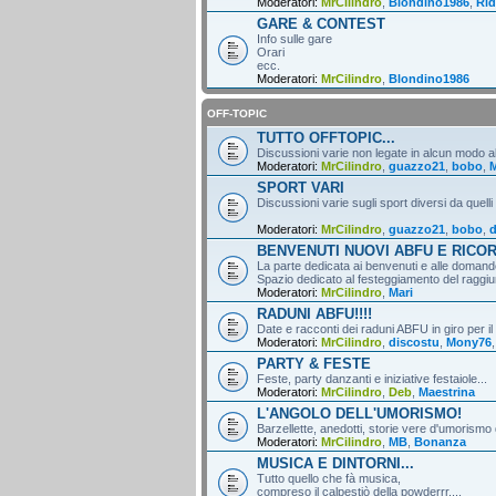
Moderatori:
MrCilindro
,
Blondino1986
,
Rid
GARE & CONTEST
Info sulle gare
Orari
ecc.
Moderatori:
MrCilindro
,
Blondino1986
OFF-TOPIC
TUTTO OFFTOPIC...
Discussioni varie non legate in alcun modo al
Moderatori:
MrCilindro
,
guazzo21
,
bobo
,
M
SPORT VARI
Discussioni varie sugli sport diversi da quelli
Moderatori:
MrCilindro
,
guazzo21
,
bobo
,
d
BENVENUTI NUOVI ABFU E RICO
La parte dedicata ai benvenuti e alle domande
Spazio dedicato al festeggiamento del raggiun
Moderatori:
MrCilindro
,
Mari
RADUNI ABFU!!!!
Date e racconti dei raduni ABFU in giro per il
Moderatori:
MrCilindro
,
discostu
,
Mony76
PARTY & FESTE
Feste, party danzanti e iniziative festaiole...
Moderatori:
MrCilindro
,
Deb
,
Maestrina
L'ANGOLO DELL'UMORISMO!
Barzellette, anedotti, storie vere d'umorismo 
Moderatori:
MrCilindro
,
MB
,
Bonanza
MUSICA E DINTORNI...
Tutto quello che fà musica,
compreso il calpestiò della powderrr....