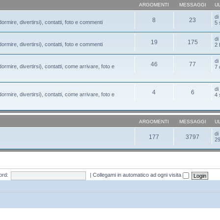
ARGOMENTI
MESSAGGI
U
d
8
23
ormire, divertirsi), contatti, foto e commenti
5 
d
19
175
ormire, divertirsi), contatti, foto e commenti
2 
d
46
77
ormire, divertirsi), contatti, come arrivare, foto e
7 
d
4
6
ormire, divertirsi), contatti, come arrivare, foto e
4 
ARGOMENTI
MESSAGGI
U
d
177
3797
29
rd:
|
Collegami in automatico ad ogni visita