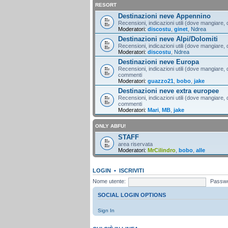
RESORT
Destinazioni neve Appennino
Recensioni, indicazioni utili (dove mangiare, d
Moderatori:
discostu
,
ginet
,
Ndrea
Destinazioni neve Alpi/Dolomiti
Recensioni, indicazioni utili (dove mangiare, d
Moderatori:
discostu
,
Ndrea
Destinazioni neve Europa
Recensioni, indicazioni utili (dove mangiare, d
commenti
Moderatori:
guazzo21
,
bobo
,
jake
Destinazioni neve extra europee
Recensioni, indicazioni utili (dove mangiare, d
commenti
Moderatori:
Mari
,
MB
,
jake
ONLY ABFU!
STAFF
area riservata
Moderatori:
MrCilindro
,
bobo
,
alle
LOGIN
•
ISCRIVITI
Nome utente:
Passwo
SOCIAL LOGIN OPTIONS
Sign In