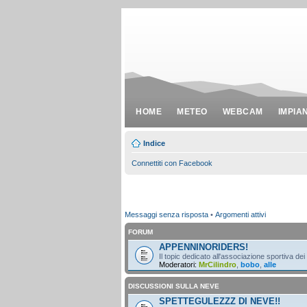
HOME
METEO
WEBCAM
IMPIA
Indice
Connettiti con Facebook
Messaggi senza risposta
•
Argomenti attivi
FORUM
APPENNINORIDERS!
Il topic dedicato all'associazione sportiva dei
Moderatori:
MrCilindro
,
bobo
,
alle
DISCUSSIONI SULLA NEVE
SPETTEGULEZZZ DI NEVE!!