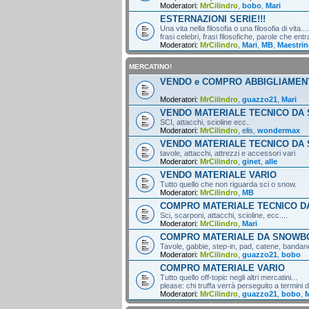
Moderatori:
MrCilindro
,
bobo
,
Mari
ESTERNAZIONI SERIE!!!
Una vita nella filosofia o una filosofia di vita....
frasi celebri, frasi filosofiche, parole che entr
Moderatori:
MrCilindro
,
Mari
,
MB
,
Maestrin
MERCATINO!
VENDO e COMPRO ABBIGLIAMEN
Moderatori:
MrCilindro
,
guazzo21
,
Mari
VENDO MATERIALE TECNICO DA 
SCI, attacchi, scioline ecc..
Moderatori:
MrCilindro
,
elis
,
wondermax
VENDO MATERIALE TECNICO DA
tavole, attacchi, attrezzi e accessori vari
Moderatori:
MrCilindro
,
ginet
,
alle
VENDO MATERIALE VARIO
Tutto quello che non riguarda sci o snow.
Moderatori:
MrCilindro
,
MB
COMPRO MATERIALE TECNICO DA
Sci, scarponi, attacchi, scioline, ecc....
Moderatori:
MrCilindro
,
Mari
COMPRO MATERIALE DA SNOWB
Tavole, gabbie, step-in, pad, catene, bandane,
Moderatori:
MrCilindro
,
guazzo21
,
bobo
COMPRO MATERIALE VARIO
Tutto quello off-topic negli altri mercatini...
please: chi truffa verrà perseguito a termini di
Moderatori:
MrCilindro
,
guazzo21
,
bobo
,