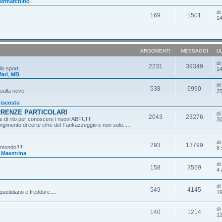
ermarchino
d
169
1501
14
ARGOMENTI
MESSAGGI
U
d
2231
39349
lo sport,
14
ari
,
MB
d
538
6990
 sulla neve
25
iscostu
RRENZE PARTICOLARI
d
2043
23276
 di rito per conoscere i nuovi ABFU!!!!
30
gimento di certe cifre del Fankazzeggio e non solo.....
d
293
13799
 mondo!!!!!
8 
,
Maestrina
d
158
3559
4 
d
549
4145
quotidiano e freddure....
19
d
140
1214
12