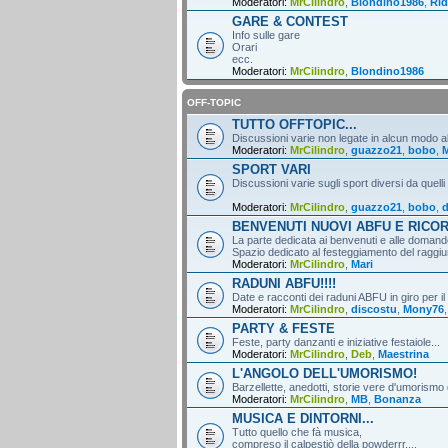
Moderatori:
MrCilindro
,
Blondino1986
,
Rid
GARE & CONTEST
Info sulle gare
Orari
ecc.
Moderatori:
MrCilindro
,
Blondino1986
OFF-TOPIC
TUTTO OFFTOPIC...
Discussioni varie non legate in alcun modo al
Moderatori:
MrCilindro
,
guazzo21
,
bobo
,
M
SPORT VARI
Discussioni varie sugli sport diversi da quelli
Moderatori:
MrCilindro
,
guazzo21
,
bobo
,
d
BENVENUTI NUOVI ABFU E RICO
La parte dedicata ai benvenuti e alle domande
Spazio dedicato al festeggiamento del raggiun
Moderatori:
MrCilindro
,
Mari
RADUNI ABFU!!!!
Date e racconti dei raduni ABFU in giro per il
Moderatori:
MrCilindro
,
discostu
,
Mony76
PARTY & FESTE
Feste, party danzanti e iniziative festaiole...
Moderatori:
MrCilindro
,
Deb
,
Maestrina
L'ANGOLO DELL'UMORISMO!
Barzellette, anedotti, storie vere d'umorismo 
Moderatori:
MrCilindro
,
MB
,
Bonanza
MUSICA E DINTORNI...
Tutto quello che fà musica,
compreso il calpestiò della powderrr....