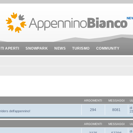
NTI APERTI
SNOWPARK
NEWS
TURISMO
COMMUNITY
ARGOMENTI
MESSAGGI
U
d
294
8081
 riders dell'appennino!
23
ARGOMENTI
MESSAGGI
U
d