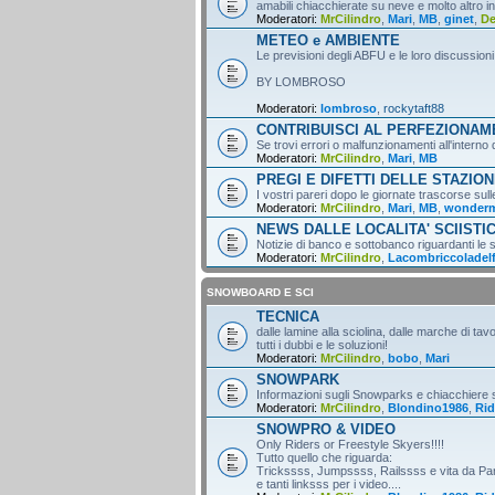
amabili chiacchierate su neve e molto altro i
Moderatori:
MrCilindro
,
Mari
,
MB
,
ginet
,
D
METEO e AMBIENTE
Le previsioni degli ABFU e le loro discussioni
BY LOMBROSO
Moderatori:
lombroso
,
rockytaft88
CONTRIBUISCI AL PERFEZIONA
Se trovi errori o malfunzionamenti all'intern
Moderatori:
MrCilindro
,
Mari
,
MB
PREGI E DIFETTI DELLE STAZION
I vostri pareri dopo le giornate trascorse sull
Moderatori:
MrCilindro
,
Mari
,
MB
,
wonder
NEWS DALLE LOCALITA' SCIISTI
Notizie di banco e sottobanco riguardanti le s
Moderatori:
MrCilindro
,
Lacombriccoladel
SNOWBOARD E SCI
TECNICA
dalle lamine alla sciolina, dalle marche di tav
tutti i dubbi e le soluzioni!
Moderatori:
MrCilindro
,
bobo
,
Mari
SNOWPARK
Informazioni sugli Snowparks e chiacchiere
Moderatori:
MrCilindro
,
Blondino1986
,
Rid
SNOWPRO & VIDEO
Only Riders or Freestyle Skyers!!!!
Tutto quello che riguarda:
Trickssss, Jumpssss, Railssss e vita da Par
e tanti linksss per i video....