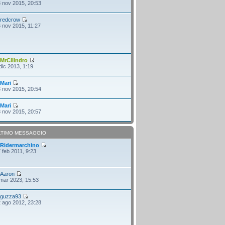
 nov 2015, 20:53
i
redcrow
 nov 2015, 11:27
i
MrCilindro
dic 2013, 1:19
i
Mari
 nov 2015, 20:54
i
Mari
 nov 2015, 20:57
LTIMO MESSAGGIO
i
Ridermarchino
 feb 2011, 9:23
i
Aaron
mar 2023, 15:53
i
guzza93
 ago 2012, 23:28