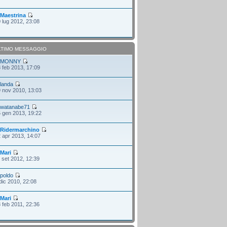
i
Maestrina
 lug 2012, 23:08
LTIMO MESSAGGIO
i
MONNY
 feb 2013, 17:09
i
landa
 nov 2010, 13:03
i
watanabe71
 gen 2013, 19:22
i
Ridermarchino
 apr 2013, 14:07
i
Mari
 set 2012, 12:39
i
poldo
dic 2010, 22:08
i
Mari
 feb 2011, 22:36