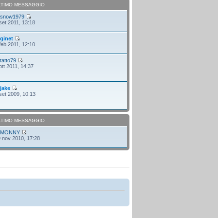
LTIMO MESSAGGIO
i
snow1979
set 2011, 13:18
i
ginet
feb 2011, 12:10
i
tatto79
ott 2011, 14:37
i
jake
set 2009, 10:13
LTIMO MESSAGGIO
i
MONNY
 nov 2010, 17:28