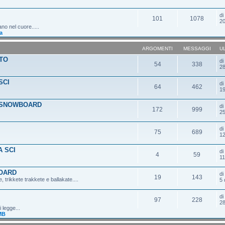
d
101
1078
20
ano nel cuore.....
a
ARGOMENTI
MESSAGGI
U
TO
d
54
338
28
SCI
d
64
462
19
 SNOWBOARD
d
172
999
25
d
75
689
12
 SCI
d
4
59
11
OARD
d
19
143
 trikkete trakkete e ballakate....
5 
d
97
228
28
 legge...
MB