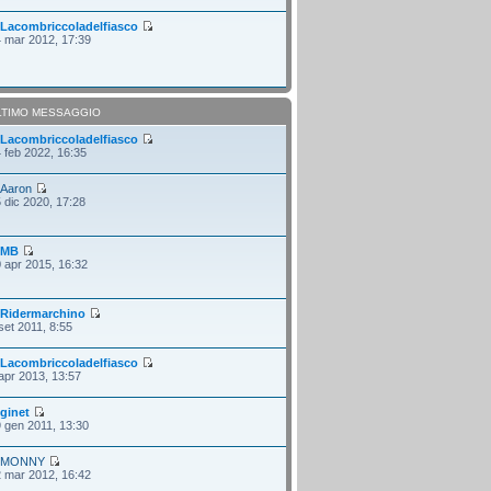
i
Lacombriccoladelfiasco
 mar 2012, 17:39
LTIMO MESSAGGIO
i
Lacombriccoladelfiasco
 feb 2022, 16:35
i
Aaron
 dic 2020, 17:28
i
MB
 apr 2015, 16:32
i
Ridermarchino
set 2011, 8:55
i
Lacombriccoladelfiasco
apr 2013, 13:57
i
ginet
 gen 2011, 13:30
i
MONNY
 mar 2012, 16:42