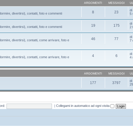
ARGOMENTI
MESSAGGI
U
d
8
23
ormire, divertirsi), contatti, foto e commenti
5 
d
19
175
ormire, divertirsi), contatti, foto e commenti
2 
d
46
77
ormire, divertirsi), contatti, come arrivare, foto e
7 
d
4
6
ormire, divertirsi), contatti, come arrivare, foto e
4 
ARGOMENTI
MESSAGGI
U
d
177
3797
29
rd:
|
Collegami in automatico ad ogni visita