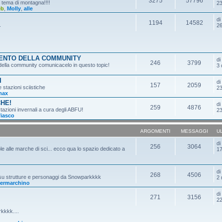
3275
57796
n tema di montagna!!!!
23
eb
,
Molly
,
alle
d
1194
14582
.
26
MENTO DELLA COMMUNITY
d
246
3799
o della community comunicacelo in questo topic!
3 
I
d
157
2059
e stazioni sciistiche
23
max
CHE!
d
259
4876
tazioni invernali a cura degli ABFU!
23
fiasco
ARGOMENTI
MESSAGGI
U
d
256
3064
ole alle marche di sci... ecco qua lo spazio dedicato a
17
d
268
4506
 su strutture e personaggi da Snowparkkkk
2 
ermarchino
d
271
3156
22
kkkk....