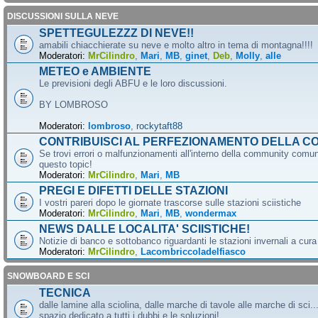
DISCUSSIONI SULLA NEVE
SPETTEGULEZZZ DI NEVE!!
amabili chiacchierate su neve e molto altro in tema di montagna!!!!
Moderatori:
MrCilindro
,
Mari
,
MB
,
ginet
,
Deb
,
Molly
,
alle
METEO e AMBIENTE
Le previsioni degli ABFU e le loro discussioni.
BY LOMBROSO
Moderatori:
lombroso
,
rockytaft88
CONTRIBUISCI AL PERFEZIONAMENTO DELLA C
Se trovi errori o malfunzionamenti all'interno della community comun
questo topic!
Moderatori:
MrCilindro
,
Mari
,
MB
PREGI E DIFETTI DELLE STAZIONI
I vostri pareri dopo le giornate trascorse sulle stazioni sciistiche
Moderatori:
MrCilindro
,
Mari
,
MB
,
wondermax
NEWS DALLE LOCALITA' SCIISTICHE!
Notizie di banco e sottobanco riguardanti le stazioni invernali a cur
Moderatori:
MrCilindro
,
Lacombriccoladelfiasco
SNOWBOARD E SCI
TECNICA
dalle lamine alla sciolina, dalle marche di tavole alle marche di sci.
spazio dedicato a tutti i dubbi e le soluzioni!