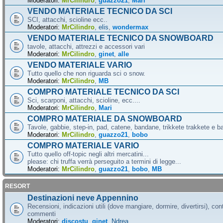
Moderatori:
MrCilindro
,
guazzo21
,
Mari
VENDO MATERIALE TECNICO DA SCI
SCI, attacchi, scioline ecc..
Moderatori:
MrCilindro
,
elis
,
wondermax
VENDO MATERIALE TECNICO DA SNOWBOARD
tavole, attacchi, attrezzi e accessori vari
Moderatori:
MrCilindro
,
ginet
,
alle
VENDO MATERIALE VARIO
Tutto quello che non riguarda sci o snow.
Moderatori:
MrCilindro
,
MB
COMPRO MATERIALE TECNICO DA SCI
Sci, scarponi, attacchi, scioline, ecc....
Moderatori:
MrCilindro
,
Mari
COMPRO MATERIALE DA SNOWBOARD
Tavole, gabbie, step-in, pad, catene, bandane, trikkete trakkete e bal
Moderatori:
MrCilindro
,
guazzo21
,
bobo
COMPRO MATERIALE VARIO
Tutto quello off-topic negli altri mercatini...
please: chi truffa verrà perseguito a termini di legge...
Moderatori:
MrCilindro
,
guazzo21
,
bobo
,
MB
RESORT
Destinazioni neve Appennino
Recensioni, indicazioni utili (dove mangiare, dormire, divertirsi), cont
commenti
Moderatori:
discostu
,
ginet
,
Ndrea