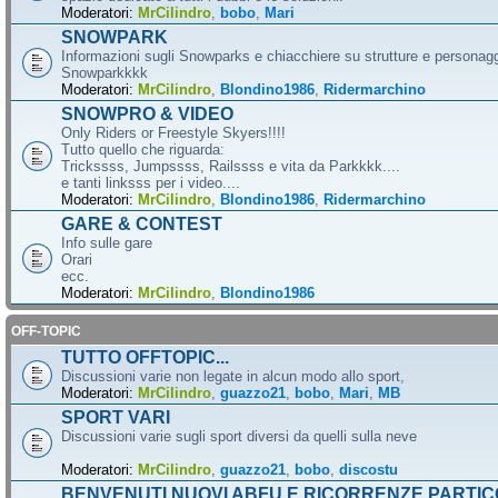
Moderatori:
MrCilindro
,
bobo
,
Mari
SNOWPARK
Informazioni sugli Snowparks e chiacchiere su strutture e personag
Snowparkkkk
Moderatori:
MrCilindro
,
Blondino1986
,
Ridermarchino
SNOWPRO & VIDEO
Only Riders or Freestyle Skyers!!!!
Tutto quello che riguarda:
Trickssss, Jumpssss, Railssss e vita da Parkkkk....
e tanti linksss per i video....
Moderatori:
MrCilindro
,
Blondino1986
,
Ridermarchino
GARE & CONTEST
Info sulle gare
Orari
ecc.
Moderatori:
MrCilindro
,
Blondino1986
OFF-TOPIC
TUTTO OFFTOPIC...
Discussioni varie non legate in alcun modo allo sport,
Moderatori:
MrCilindro
,
guazzo21
,
bobo
,
Mari
,
MB
SPORT VARI
Discussioni varie sugli sport diversi da quelli sulla neve
Moderatori:
MrCilindro
,
guazzo21
,
bobo
,
discostu
BENVENUTI NUOVI ABFU E RICORRENZE PARTIC