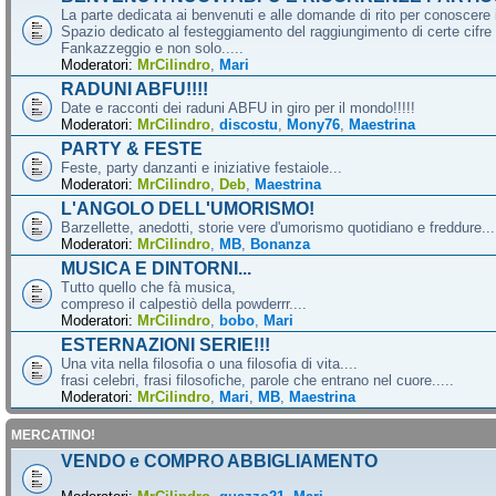
La parte dedicata ai benvenuti e alle domande di rito per conoscere 
Spazio dedicato al festeggiamento del raggiungimento di certe cifre 
Fankazzeggio e non solo.....
Moderatori:
MrCilindro
,
Mari
RADUNI ABFU!!!!
Date e racconti dei raduni ABFU in giro per il mondo!!!!!
Moderatori:
MrCilindro
,
discostu
,
Mony76
,
Maestrina
PARTY & FESTE
Feste, party danzanti e iniziative festaiole...
Moderatori:
MrCilindro
,
Deb
,
Maestrina
L'ANGOLO DELL'UMORISMO!
Barzellette, anedotti, storie vere d'umorismo quotidiano e freddure...
Moderatori:
MrCilindro
,
MB
,
Bonanza
MUSICA E DINTORNI...
Tutto quello che fà musica,
compreso il calpestiò della powderrr....
Moderatori:
MrCilindro
,
bobo
,
Mari
ESTERNAZIONI SERIE!!!
Una vita nella filosofia o una filosofia di vita....
frasi celebri, frasi filosofiche, parole che entrano nel cuore.....
Moderatori:
MrCilindro
,
Mari
,
MB
,
Maestrina
MERCATINO!
VENDO e COMPRO ABBIGLIAMENTO