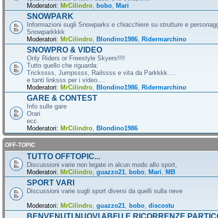
Moderatori:
MrCilindro
,
bobo
,
Mari
SNOWPARK
Informazioni sugli Snowparks e chiacchiere su strutture e personag
Snowparkkkk
Moderatori:
MrCilindro
,
Blondino1986
,
Ridermarchino
SNOWPRO & VIDEO
Only Riders or Freestyle Skyers!!!!
Tutto quello che riguarda:
Trickssss, Jumpssss, Railssss e vita da Parkkkk....
e tanti linksss per i video....
Moderatori:
MrCilindro
,
Blondino1986
,
Ridermarchino
GARE & CONTEST
Info sulle gare
Orari
ecc.
Moderatori:
MrCilindro
,
Blondino1986
OFF-TOPIC
TUTTO OFFTOPIC...
Discussioni varie non legate in alcun modo allo sport,
Moderatori:
MrCilindro
,
guazzo21
,
bobo
,
Mari
,
MB
SPORT VARI
Discussioni varie sugli sport diversi da quelli sulla neve
Moderatori:
MrCilindro
,
guazzo21
,
bobo
,
discostu
BENVENUTI NUOVI ABFU E RICORRENZE PARTIC