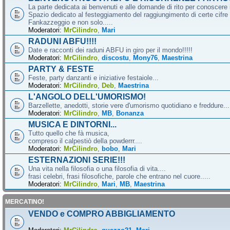
La parte dedicata ai benvenuti e alle domande di rito per conoscere 
Spazio dedicato al festeggiamento del raggiungimento di certe cifre 
Fankazzeggio e non solo.....
Moderatori:
MrCilindro
,
Mari
RADUNI ABFU!!!!
Date e racconti dei raduni ABFU in giro per il mondo!!!!!
Moderatori:
MrCilindro
,
discostu
,
Mony76
,
Maestrina
PARTY & FESTE
Feste, party danzanti e iniziative festaiole...
Moderatori:
MrCilindro
,
Deb
,
Maestrina
L'ANGOLO DELL'UMORISMO!
Barzellette, anedotti, storie vere d'umorismo quotidiano e freddure...
Moderatori:
MrCilindro
,
MB
,
Bonanza
MUSICA E DINTORNI...
Tutto quello che fà musica,
compreso il calpestiò della powderrr....
Moderatori:
MrCilindro
,
bobo
,
Mari
ESTERNAZIONI SERIE!!!
Una vita nella filosofia o una filosofia di vita....
frasi celebri, frasi filosofiche, parole che entrano nel cuore.....
Moderatori:
MrCilindro
,
Mari
,
MB
,
Maestrina
MERCATINO!
VENDO e COMPRO ABBIGLIAMENTO