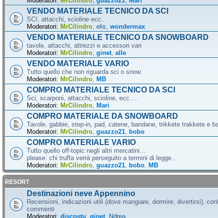
Moderatori:
MrCilindro
,
guazzo21
,
Mari
VENDO MATERIALE TECNICO DA SCI
SCI, attacchi, scioline ecc..
Moderatori:
MrCilindro
,
elis
,
wondermax
VENDO MATERIALE TECNICO DA SNOWBOARD
tavole, attacchi, attrezzi e accessori vari
Moderatori:
MrCilindro
,
ginet
,
alle
VENDO MATERIALE VARIO
Tutto quello che non riguarda sci o snow.
Moderatori:
MrCilindro
,
MB
COMPRO MATERIALE TECNICO DA SCI
Sci, scarponi, attacchi, scioline, ecc....
Moderatori:
MrCilindro
,
Mari
COMPRO MATERIALE DA SNOWBOARD
Tavole, gabbie, step-in, pad, catene, bandane, trikkete trakkete e bal
Moderatori:
MrCilindro
,
guazzo21
,
bobo
COMPRO MATERIALE VARIO
Tutto quello off-topic negli altri mercatini...
please: chi truffa verrà perseguito a termini di legge...
Moderatori:
MrCilindro
,
guazzo21
,
bobo
,
MB
RESORT
Destinazioni neve Appennino
Recensioni, indicazioni utili (dove mangiare, dormire, divertirsi), cont
commenti
Moderatori:
discostu
,
ginet
,
Ndrea