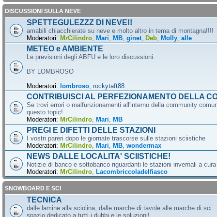
DISCUSSIONI SULLA NEVE
SPETTEGULEZZZ DI NEVE!!
amabili chiacchierate su neve e molto altro in tema di montagna!!!!
Moderatori:
MrCilindro
,
Mari
,
MB
,
ginet
,
Deb
,
Molly
,
alle
METEO e AMBIENTE
Le previsioni degli ABFU e le loro discussioni.
BY LOMBROSO
Moderatori:
lombroso
,
rockytaft88
CONTRIBUISCI AL PERFEZIONAMENTO DELLA C
Se trovi errori o malfunzionamenti all'interno della community comun
questo topic!
Moderatori:
MrCilindro
,
Mari
,
MB
PREGI E DIFETTI DELLE STAZIONI
I vostri pareri dopo le giornate trascorse sulle stazioni sciistiche
Moderatori:
MrCilindro
,
Mari
,
MB
,
wondermax
NEWS DALLE LOCALITA' SCIISTICHE!
Notizie di banco e sottobanco riguardanti le stazioni invernali a cur
Moderatori:
MrCilindro
,
Lacombriccoladelfiasco
SNOWBOARD E SCI
TECNICA
dalle lamine alla sciolina, dalle marche di tavole alle marche di sci.
spazio dedicato a tutti i dubbi e le soluzioni!