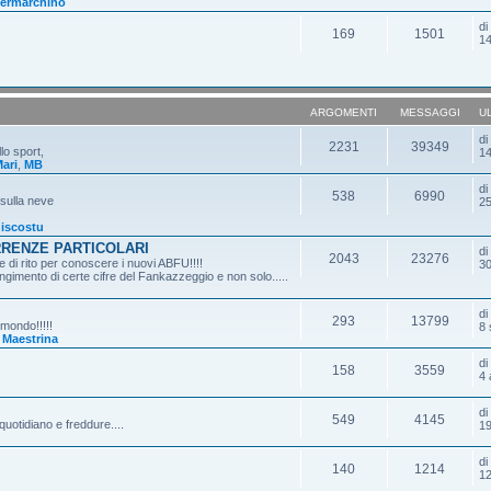
ermarchino
d
169
1501
14
ARGOMENTI
MESSAGGI
U
d
2231
39349
lo sport,
14
ari
,
MB
d
538
6990
 sulla neve
25
iscostu
RRENZE PARTICOLARI
d
2043
23276
 di rito per conoscere i nuovi ABFU!!!!
30
gimento di certe cifre del Fankazzeggio e non solo.....
d
293
13799
 mondo!!!!!
8 
,
Maestrina
d
158
3559
4 
d
549
4145
quotidiano e freddure....
19
d
140
1214
12