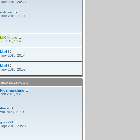
 nov 2015, 20:53
i
redcrow
 nov 2015, 11:27
i
MrCilindro
dic 2013, 1:19
i
Mari
 nov 2015, 20:54
i
Mari
 nov 2015, 20:57
LTIMO MESSAGGIO
i
Ridermarchino
 feb 2011, 9:23
i
Aaron
mar 2023, 15:53
i
guzza93
 ago 2012, 23:28