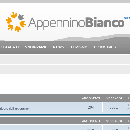
NTI APERTI
SNOWPARK
NEWS
TURISMO
COMMUNITY
ARGOMENTI
MESSAGGI
U
d
294
8081
 riders dell'appennino!
23
ARGOMENTI
MESSAGGI
U
d