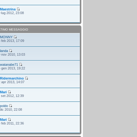
i
Maestrina
 lug 2012, 23:08
LTIMO MESSAGGIO
i
MONNY
 feb 2013, 17:09
i
landa
 nov 2010, 13:03
i
watanabe71
 gen 2013, 19:22
i
Ridermarchino
 apr 2013, 14:07
i
Mari
 set 2012, 12:39
i
poldo
dic 2010, 22:08
i
Mari
 feb 2011, 22:36