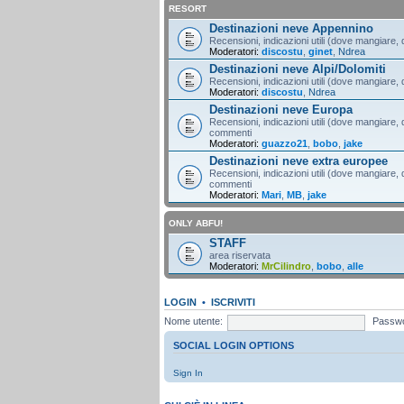
RESORT
Destinazioni neve Appennino
Recensioni, indicazioni utili (dove mangiare, d
Moderatori:
discostu
,
ginet
,
Ndrea
Destinazioni neve Alpi/Dolomiti
Recensioni, indicazioni utili (dove mangiare, d
Moderatori:
discostu
,
Ndrea
Destinazioni neve Europa
Recensioni, indicazioni utili (dove mangiare, d
commenti
Moderatori:
guazzo21
,
bobo
,
jake
Destinazioni neve extra europee
Recensioni, indicazioni utili (dove mangiare, d
commenti
Moderatori:
Mari
,
MB
,
jake
ONLY ABFU!
STAFF
area riservata
Moderatori:
MrCilindro
,
bobo
,
alle
LOGIN
•
ISCRIVITI
Nome utente:
Passwo
SOCIAL LOGIN OPTIONS
Sign In