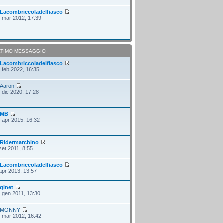
i
Lacombriccoladelfiasco
 mar 2012, 17:39
LTIMO MESSAGGIO
i
Lacombriccoladelfiasco
 feb 2022, 16:35
i
Aaron
 dic 2020, 17:28
i
MB
 apr 2015, 16:32
i
Ridermarchino
set 2011, 8:55
i
Lacombriccoladelfiasco
apr 2013, 13:57
i
ginet
 gen 2011, 13:30
i
MONNY
 mar 2012, 16:42