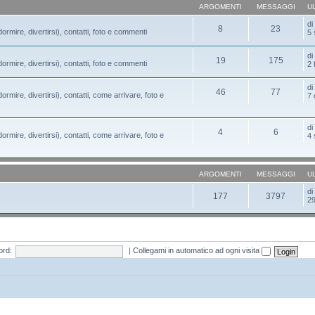
ARGOMENTI
MESSAGGI
U
d
8
23
ormire, divertirsi), contatti, foto e commenti
5 
d
19
175
ormire, divertirsi), contatti, foto e commenti
2 
d
46
77
ormire, divertirsi), contatti, come arrivare, foto e
7 
d
4
6
ormire, divertirsi), contatti, come arrivare, foto e
4 
ARGOMENTI
MESSAGGI
U
d
177
3797
29
rd:
|
Collegami in automatico ad ogni visita