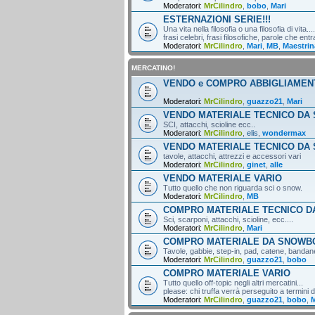
Moderatori:
MrCilindro
,
bobo
,
Mari
ESTERNAZIONI SERIE!!!
Una vita nella filosofia o una filosofia di vita....
frasi celebri, frasi filosofiche, parole che entr
Moderatori:
MrCilindro
,
Mari
,
MB
,
Maestrin
MERCATINO!
VENDO e COMPRO ABBIGLIAMEN
Moderatori:
MrCilindro
,
guazzo21
,
Mari
VENDO MATERIALE TECNICO DA 
SCI, attacchi, scioline ecc..
Moderatori:
MrCilindro
,
elis
,
wondermax
VENDO MATERIALE TECNICO DA
tavole, attacchi, attrezzi e accessori vari
Moderatori:
MrCilindro
,
ginet
,
alle
VENDO MATERIALE VARIO
Tutto quello che non riguarda sci o snow.
Moderatori:
MrCilindro
,
MB
COMPRO MATERIALE TECNICO DA
Sci, scarponi, attacchi, scioline, ecc....
Moderatori:
MrCilindro
,
Mari
COMPRO MATERIALE DA SNOWB
Tavole, gabbie, step-in, pad, catene, bandane,
Moderatori:
MrCilindro
,
guazzo21
,
bobo
COMPRO MATERIALE VARIO
Tutto quello off-topic negli altri mercatini...
please: chi truffa verrà perseguito a termini di
Moderatori:
MrCilindro
,
guazzo21
,
bobo
,