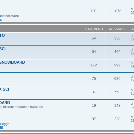
d
101
1078
20
ano nel cuore.....
a
ARGOMENTI
MESSAGGI
U
TO
d
54
338
28
SCI
d
64
462
19
 SNOWBOARD
d
172
999
25
d
75
689
12
 SCI
d
4
59
11
OARD
d
19
143
 trikkete trakkete e ballakate....
5 
d
97
228
28
 legge...
MB