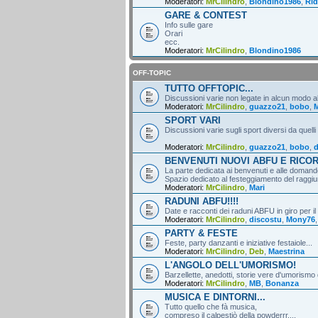
Moderatori:
MrCilindro
,
Blondino1986
,
Rid
GARE & CONTEST
Info sulle gare
Orari
ecc.
Moderatori:
MrCilindro
,
Blondino1986
OFF-TOPIC
TUTTO OFFTOPIC...
Discussioni varie non legate in alcun modo al
Moderatori:
MrCilindro
,
guazzo21
,
bobo
,
M
SPORT VARI
Discussioni varie sugli sport diversi da quelli
Moderatori:
MrCilindro
,
guazzo21
,
bobo
,
d
BENVENUTI NUOVI ABFU E RICO
La parte dedicata ai benvenuti e alle domande
Spazio dedicato al festeggiamento del raggiun
Moderatori:
MrCilindro
,
Mari
RADUNI ABFU!!!!
Date e racconti dei raduni ABFU in giro per il
Moderatori:
MrCilindro
,
discostu
,
Mony76
PARTY & FESTE
Feste, party danzanti e iniziative festaiole...
Moderatori:
MrCilindro
,
Deb
,
Maestrina
L'ANGOLO DELL'UMORISMO!
Barzellette, anedotti, storie vere d'umorismo 
Moderatori:
MrCilindro
,
MB
,
Bonanza
MUSICA E DINTORNI...
Tutto quello che fà musica,
compreso il calpestiò della powderrr....