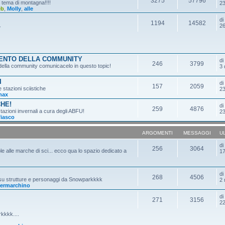
3275
57796
n tema di montagna!!!!
23
eb
,
Molly
,
alle
d
1194
14582
.
26
MENTO DELLA COMMUNITY
d
246
3799
o della community comunicacelo in questo topic!
3 
I
d
157
2059
e stazioni sciistiche
23
max
CHE!
d
259
4876
tazioni invernali a cura degli ABFU!
23
fiasco
ARGOMENTI
MESSAGGI
U
d
256
3064
ole alle marche di sci... ecco qua lo spazio dedicato a
17
d
268
4506
 su strutture e personaggi da Snowparkkkk
2 
ermarchino
d
271
3156
22
kkkk....