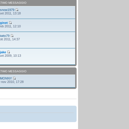
LTIMO MESSAGGIO
i
snow1979
set 2011, 13:18
i
ginet
feb 2011, 12:10
i
tatto79
ott 2011, 14:37
i
jake
set 2009, 10:13
LTIMO MESSAGGIO
i
MONNY
 nov 2010, 17:28