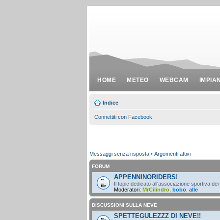
HOME
METEO
WEBCAM
IMPIA
Indice
Connettiti con Facebook
Messaggi senza risposta
•
Argomenti attivi
FORUM
APPENNINORIDERS!
Il topic dedicato all'associazione sportiva dei
Moderatori:
MrCilindro
,
bobo
,
alle
DISCUSSIONI SULLA NEVE
SPETTEGULEZZZ DI NEVE!!