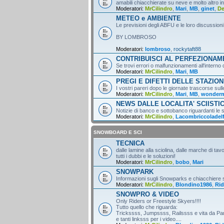
amabili chiacchierate su neve e molto altro i
Moderatori:
MrCilindro
,
Mari
,
MB
,
ginet
,
D
METEO e AMBIENTE
Le previsioni degli ABFU e le loro discussioni
BY LOMBROSO
Moderatori:
lombroso
,
rockytaft88
CONTRIBUISCI AL PERFEZIONA
Se trovi errori o malfunzionamenti all'intern
Moderatori:
MrCilindro
,
Mari
,
MB
PREGI E DIFETTI DELLE STAZION
I vostri pareri dopo le giornate trascorse sull
Moderatori:
MrCilindro
,
Mari
,
MB
,
wonder
NEWS DALLE LOCALITA' SCIISTI
Notizie di banco e sottobanco riguardanti le s
Moderatori:
MrCilindro
,
Lacombriccoladel
SNOWBOARD E SCI
TECNICA
dalle lamine alla sciolina, dalle marche di tav
tutti i dubbi e le soluzioni!
Moderatori:
MrCilindro
,
bobo
,
Mari
SNOWPARK
Informazioni sugli Snowparks e chiacchiere
Moderatori:
MrCilindro
,
Blondino1986
,
Rid
SNOWPRO & VIDEO
Only Riders or Freestyle Skyers!!!!
Tutto quello che riguarda:
Trickssss, Jumpssss, Railssss e vita da Par
e tanti linksss per i video....