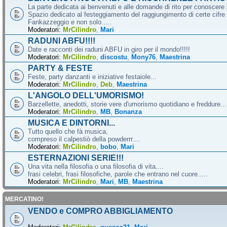
La parte dedicata ai benvenuti e alle domande di rito per conoscere 
Spazio dedicato al festeggiamento del raggiungimento di certe cifre 
Fankazzeggio e non solo.....
Moderatori:
MrCilindro
,
Mari
RADUNI ABFU!!!!
Date e racconti dei raduni ABFU in giro per il mondo!!!!!
Moderatori:
MrCilindro
,
discostu
,
Mony76
,
Maestrina
PARTY & FESTE
Feste, party danzanti e iniziative festaiole...
Moderatori:
MrCilindro
,
Deb
,
Maestrina
L'ANGOLO DELL'UMORISMO!
Barzellette, anedotti, storie vere d'umorismo quotidiano e freddure...
Moderatori:
MrCilindro
,
MB
,
Bonanza
MUSICA E DINTORNI...
Tutto quello che fà musica,
compreso il calpestiò della powderrr....
Moderatori:
MrCilindro
,
bobo
,
Mari
ESTERNAZIONI SERIE!!!
Una vita nella filosofia o una filosofia di vita....
frasi celebri, frasi filosofiche, parole che entrano nel cuore.....
Moderatori:
MrCilindro
,
Mari
,
MB
,
Maestrina
MERCATINO!
VENDO e COMPRO ABBIGLIAMENTO