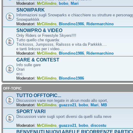
Moderatori:
MrCilindro
,
bobo
,
Mari
SNOWPARK
Informazioni sugli Snowparks e chiacchiere su strutture e personag
Snowparkkkk
Moderatori:
MrCilindro
,
Blondino1986
,
Ridermarchino
SNOWPRO & VIDEO
Only Riders or Freestyle Skyers!!!!
Tutto quello che riguarda:
Trickssss, Jumpssss, Railssss e vita da Parkkkk....
e tanti linksss per i video....
Moderatori:
MrCilindro
,
Blondino1986
,
Ridermarchino
GARE & CONTEST
Info sulle gare
Orari
ecc.
Moderatori:
MrCilindro
,
Blondino1986
OFF-TOPIC
TUTTO OFFTOPIC...
Discussioni varie non legate in alcun modo allo sport,
Moderatori:
MrCilindro
,
guazzo21
,
bobo
,
Mari
,
MB
SPORT VARI
Discussioni varie sugli sport diversi da quelli sulla neve
Moderatori:
MrCilindro
,
guazzo21
,
bobo
,
discostu
BENVENUTI NUOVI ABFU E RICORRENZE PARTIC