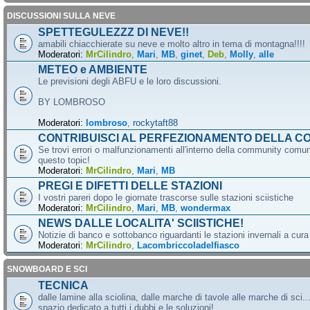
DISCUSSIONI SULLA NEVE
SPETTEGULEZZZ DI NEVE!!
amabili chiacchierate su neve e molto altro in tema di montagna!!!!
Moderatori:
MrCilindro
,
Mari
,
MB
,
ginet
,
Deb
,
Molly
,
alle
METEO e AMBIENTE
Le previsioni degli ABFU e le loro discussioni.
BY LOMBROSO
Moderatori:
lombroso
,
rockytaft88
CONTRIBUISCI AL PERFEZIONAMENTO DELLA C
Se trovi errori o malfunzionamenti all'interno della community comun
questo topic!
Moderatori:
MrCilindro
,
Mari
,
MB
PREGI E DIFETTI DELLE STAZIONI
I vostri pareri dopo le giornate trascorse sulle stazioni sciistiche
Moderatori:
MrCilindro
,
Mari
,
MB
,
wondermax
NEWS DALLE LOCALITA' SCIISTICHE!
Notizie di banco e sottobanco riguardanti le stazioni invernali a cur
Moderatori:
MrCilindro
,
Lacombriccoladelfiasco
SNOWBOARD E SCI
TECNICA
dalle lamine alla sciolina, dalle marche di tavole alle marche di sci.
spazio dedicato a tutti i dubbi e le soluzioni!