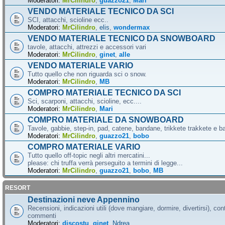
Moderatori:
MrCilindro
,
guazzo21
,
Mari
VENDO MATERIALE TECNICO DA SCI
SCI, attacchi, scioline ecc..
Moderatori:
MrCilindro
,
elis
,
wondermax
VENDO MATERIALE TECNICO DA SNOWBOARD
tavole, attacchi, attrezzi e accessori vari
Moderatori:
MrCilindro
,
ginet
,
alle
VENDO MATERIALE VARIO
Tutto quello che non riguarda sci o snow.
Moderatori:
MrCilindro
,
MB
COMPRO MATERIALE TECNICO DA SCI
Sci, scarponi, attacchi, scioline, ecc....
Moderatori:
MrCilindro
,
Mari
COMPRO MATERIALE DA SNOWBOARD
Tavole, gabbie, step-in, pad, catene, bandane, trikkete trakkete e bal
Moderatori:
MrCilindro
,
guazzo21
,
bobo
COMPRO MATERIALE VARIO
Tutto quello off-topic negli altri mercatini...
please: chi truffa verrà perseguito a termini di legge...
Moderatori:
MrCilindro
,
guazzo21
,
bobo
,
MB
RESORT
Destinazioni neve Appennino
Recensioni, indicazioni utili (dove mangiare, dormire, divertirsi), cont
commenti
Moderatori:
discostu
,
ginet
,
Ndrea