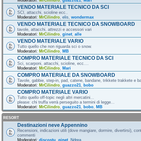
Moderatori:
MrCilindro
,
guazzo21
,
Mari
VENDO MATERIALE TECNICO DA SCI
SCI, attacchi, scioline ecc..
Moderatori:
MrCilindro
,
elis
,
wondermax
VENDO MATERIALE TECNICO DA SNOWBOARD
tavole, attacchi, attrezzi e accessori vari
Moderatori:
MrCilindro
,
ginet
,
alle
VENDO MATERIALE VARIO
Tutto quello che non riguarda sci o snow.
Moderatori:
MrCilindro
,
MB
COMPRO MATERIALE TECNICO DA SCI
Sci, scarponi, attacchi, scioline, ecc....
Moderatori:
MrCilindro
,
Mari
COMPRO MATERIALE DA SNOWBOARD
Tavole, gabbie, step-in, pad, catene, bandane, trikkete trakkete e bal
Moderatori:
MrCilindro
,
guazzo21
,
bobo
COMPRO MATERIALE VARIO
Tutto quello off-topic negli altri mercatini...
please: chi truffa verrà perseguito a termini di legge...
Moderatori:
MrCilindro
,
guazzo21
,
bobo
,
MB
RESORT
Destinazioni neve Appennino
Recensioni, indicazioni utili (dove mangiare, dormire, divertirsi), cont
commenti
Moderatori:
discostu
,
ginet
,
Ndrea