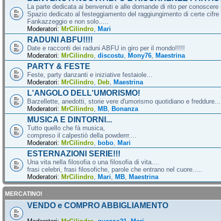
La parte dedicata ai benvenuti e alle domande di rito per conoscere 
Spazio dedicato al festeggiamento del raggiungimento di certe cifre 
Fankazzeggio e non solo.....
Moderatori:
MrCilindro
,
Mari
RADUNI ABFU!!!!
Date e racconti dei raduni ABFU in giro per il mondo!!!!!
Moderatori:
MrCilindro
,
discostu
,
Mony76
,
Maestrina
PARTY & FESTE
Feste, party danzanti e iniziative festaiole...
Moderatori:
MrCilindro
,
Deb
,
Maestrina
L'ANGOLO DELL'UMORISMO!
Barzellette, anedotti, storie vere d'umorismo quotidiano e freddure...
Moderatori:
MrCilindro
,
MB
,
Bonanza
MUSICA E DINTORNI...
Tutto quello che fà musica,
compreso il calpestiò della powderrr....
Moderatori:
MrCilindro
,
bobo
,
Mari
ESTERNAZIONI SERIE!!!
Una vita nella filosofia o una filosofia di vita....
frasi celebri, frasi filosofiche, parole che entrano nel cuore.....
Moderatori:
MrCilindro
,
Mari
,
MB
,
Maestrina
MERCATINO!
VENDO e COMPRO ABBIGLIAMENTO