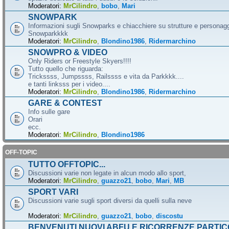
Moderatori:
MrCilindro
,
bobo
,
Mari
SNOWPARK
Informazioni sugli Snowparks e chiacchiere su strutture e personag
Snowparkkkk
Moderatori:
MrCilindro
,
Blondino1986
,
Ridermarchino
SNOWPRO & VIDEO
Only Riders or Freestyle Skyers!!!!
Tutto quello che riguarda:
Trickssss, Jumpssss, Railssss e vita da Parkkkk....
e tanti linksss per i video....
Moderatori:
MrCilindro
,
Blondino1986
,
Ridermarchino
GARE & CONTEST
Info sulle gare
Orari
ecc.
Moderatori:
MrCilindro
,
Blondino1986
OFF-TOPIC
TUTTO OFFTOPIC...
Discussioni varie non legate in alcun modo allo sport,
Moderatori:
MrCilindro
,
guazzo21
,
bobo
,
Mari
,
MB
SPORT VARI
Discussioni varie sugli sport diversi da quelli sulla neve
Moderatori:
MrCilindro
,
guazzo21
,
bobo
,
discostu
BENVENUTI NUOVI ABFU E RICORRENZE PARTIC