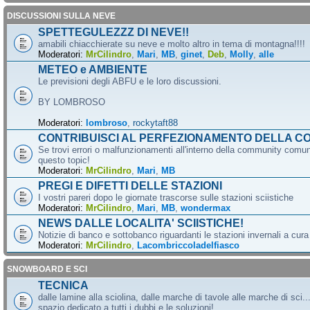
DISCUSSIONI SULLA NEVE
SPETTEGULEZZZ DI NEVE!!
amabili chiacchierate su neve e molto altro in tema di montagna!!!!
Moderatori:
MrCilindro
,
Mari
,
MB
,
ginet
,
Deb
,
Molly
,
alle
METEO e AMBIENTE
Le previsioni degli ABFU e le loro discussioni.
BY LOMBROSO
Moderatori:
lombroso
,
rockytaft88
CONTRIBUISCI AL PERFEZIONAMENTO DELLA C
Se trovi errori o malfunzionamenti all'interno della community comun
questo topic!
Moderatori:
MrCilindro
,
Mari
,
MB
PREGI E DIFETTI DELLE STAZIONI
I vostri pareri dopo le giornate trascorse sulle stazioni sciistiche
Moderatori:
MrCilindro
,
Mari
,
MB
,
wondermax
NEWS DALLE LOCALITA' SCIISTICHE!
Notizie di banco e sottobanco riguardanti le stazioni invernali a cur
Moderatori:
MrCilindro
,
Lacombriccoladelfiasco
SNOWBOARD E SCI
TECNICA
dalle lamine alla sciolina, dalle marche di tavole alle marche di sci.
spazio dedicato a tutti i dubbi e le soluzioni!