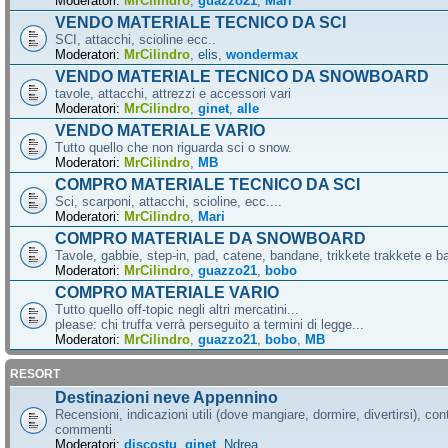
Moderatori:
MrCilindro
,
guazzo21
,
Mari
VENDO MATERIALE TECNICO DA SCI
SCI, attacchi, scioline ecc..
Moderatori:
MrCilindro
,
elis
,
wondermax
VENDO MATERIALE TECNICO DA SNOWBOARD
tavole, attacchi, attrezzi e accessori vari
Moderatori:
MrCilindro
,
ginet
,
alle
VENDO MATERIALE VARIO
Tutto quello che non riguarda sci o snow.
Moderatori:
MrCilindro
,
MB
COMPRO MATERIALE TECNICO DA SCI
Sci, scarponi, attacchi, scioline, ecc....
Moderatori:
MrCilindro
,
Mari
COMPRO MATERIALE DA SNOWBOARD
Tavole, gabbie, step-in, pad, catene, bandane, trikkete trakkete e bal
Moderatori:
MrCilindro
,
guazzo21
,
bobo
COMPRO MATERIALE VARIO
Tutto quello off-topic negli altri mercatini...
please: chi truffa verrà perseguito a termini di legge...
Moderatori:
MrCilindro
,
guazzo21
,
bobo
,
MB
RESORT
Destinazioni neve Appennino
Recensioni, indicazioni utili (dove mangiare, dormire, divertirsi), cont
commenti
Moderatori:
discostu
,
ginet
,
Ndrea