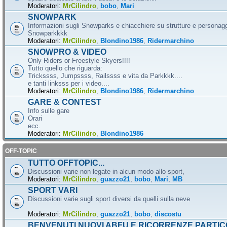
Moderatori:
MrCilindro
,
bobo
,
Mari
SNOWPARK
Informazioni sugli Snowparks e chiacchiere su strutture e personag
Snowparkkkk
Moderatori:
MrCilindro
,
Blondino1986
,
Ridermarchino
SNOWPRO & VIDEO
Only Riders or Freestyle Skyers!!!!
Tutto quello che riguarda:
Trickssss, Jumpssss, Railssss e vita da Parkkkk....
e tanti linksss per i video....
Moderatori:
MrCilindro
,
Blondino1986
,
Ridermarchino
GARE & CONTEST
Info sulle gare
Orari
ecc.
Moderatori:
MrCilindro
,
Blondino1986
OFF-TOPIC
TUTTO OFFTOPIC...
Discussioni varie non legate in alcun modo allo sport,
Moderatori:
MrCilindro
,
guazzo21
,
bobo
,
Mari
,
MB
SPORT VARI
Discussioni varie sugli sport diversi da quelli sulla neve
Moderatori:
MrCilindro
,
guazzo21
,
bobo
,
discostu
BENVENUTI NUOVI ABFU E RICORRENZE PARTIC