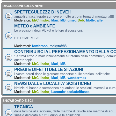
DISCUSSIONI SULLA NEVE
SPETTEGULEZZZ DI NEVE!!
amabili chiacchierate su neve e molto altro in tema di montagna!!!!
Moderatori:
MrCilindro
,
Mari
,
MB
,
ginet
,
Deb
,
Molly
,
alle
METEO e AMBIENTE
Le previsioni degli ABFU e le loro discussioni.
BY LOMBROSO
Moderatori:
lombroso
,
rockytaft88
CONTRIBUISCI AL PERFEZIONAMENTO DELLA C
Se trovi errori o malfunzionamenti all'interno della community comun
questo topic!
Moderatori:
MrCilindro
,
Mari
,
MB
PREGI E DIFETTI DELLE STAZIONI
I vostri pareri dopo le giornate trascorse sulle stazioni sciistiche
Moderatori:
MrCilindro
,
Mari
,
MB
,
wondermax
NEWS DALLE LOCALITA' SCIISTICHE!
Notizie di banco e sottobanco riguardanti le stazioni invernali a cur
Moderatori:
MrCilindro
,
Lacombriccoladelfiasco
SNOWBOARD E SCI
TECNICA
dalle lamine alla sciolina, dalle marche di tavole alle marche di sci.
spazio dedicato a tutti i dubbi e le soluzioni!