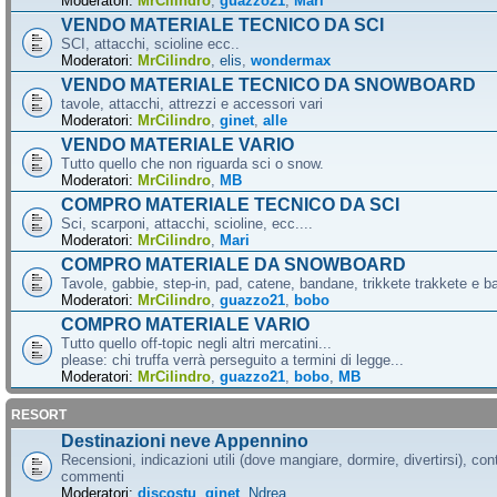
Moderatori:
MrCilindro
,
guazzo21
,
Mari
VENDO MATERIALE TECNICO DA SCI
SCI, attacchi, scioline ecc..
Moderatori:
MrCilindro
,
elis
,
wondermax
VENDO MATERIALE TECNICO DA SNOWBOARD
tavole, attacchi, attrezzi e accessori vari
Moderatori:
MrCilindro
,
ginet
,
alle
VENDO MATERIALE VARIO
Tutto quello che non riguarda sci o snow.
Moderatori:
MrCilindro
,
MB
COMPRO MATERIALE TECNICO DA SCI
Sci, scarponi, attacchi, scioline, ecc....
Moderatori:
MrCilindro
,
Mari
COMPRO MATERIALE DA SNOWBOARD
Tavole, gabbie, step-in, pad, catene, bandane, trikkete trakkete e bal
Moderatori:
MrCilindro
,
guazzo21
,
bobo
COMPRO MATERIALE VARIO
Tutto quello off-topic negli altri mercatini...
please: chi truffa verrà perseguito a termini di legge...
Moderatori:
MrCilindro
,
guazzo21
,
bobo
,
MB
RESORT
Destinazioni neve Appennino
Recensioni, indicazioni utili (dove mangiare, dormire, divertirsi), cont
commenti
Moderatori:
discostu
,
ginet
,
Ndrea