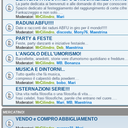
La parte dedicata ai benvenuti e alle domande di rito per conoscere 
Spazio dedicato al festeggiamento del raggiungimento di certe cifre 
Fankazzeggio e non solo.....
Moderatori:
MrCilindro
,
Mari
RADUNI ABFU!!!!
Date e racconti dei raduni ABFU in giro per il mondo!!!!!
Moderatori:
MrCilindro
,
discostu
,
Mony76
,
Maestrina
PARTY & FESTE
Feste, party danzanti e iniziative festaiole...
Moderatori:
MrCilindro
,
Deb
,
Maestrina
L'ANGOLO DELL'UMORISMO!
Barzellette, anedotti, storie vere d'umorismo quotidiano e freddure...
Moderatori:
MrCilindro
,
MB
,
Bonanza
MUSICA E DINTORNI...
Tutto quello che fà musica,
compreso il calpestiò della powderrr....
Moderatori:
MrCilindro
,
bobo
,
Mari
ESTERNAZIONI SERIE!!!
Una vita nella filosofia o una filosofia di vita....
frasi celebri, frasi filosofiche, parole che entrano nel cuore.....
Moderatori:
MrCilindro
,
Mari
,
MB
,
Maestrina
MERCATINO!
VENDO e COMPRO ABBIGLIAMENTO