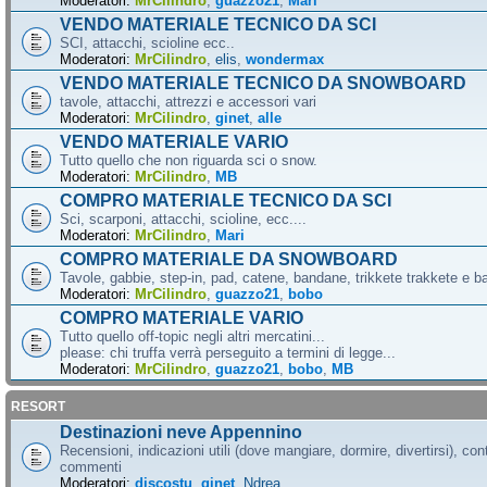
Moderatori:
MrCilindro
,
guazzo21
,
Mari
VENDO MATERIALE TECNICO DA SCI
SCI, attacchi, scioline ecc..
Moderatori:
MrCilindro
,
elis
,
wondermax
VENDO MATERIALE TECNICO DA SNOWBOARD
tavole, attacchi, attrezzi e accessori vari
Moderatori:
MrCilindro
,
ginet
,
alle
VENDO MATERIALE VARIO
Tutto quello che non riguarda sci o snow.
Moderatori:
MrCilindro
,
MB
COMPRO MATERIALE TECNICO DA SCI
Sci, scarponi, attacchi, scioline, ecc....
Moderatori:
MrCilindro
,
Mari
COMPRO MATERIALE DA SNOWBOARD
Tavole, gabbie, step-in, pad, catene, bandane, trikkete trakkete e bal
Moderatori:
MrCilindro
,
guazzo21
,
bobo
COMPRO MATERIALE VARIO
Tutto quello off-topic negli altri mercatini...
please: chi truffa verrà perseguito a termini di legge...
Moderatori:
MrCilindro
,
guazzo21
,
bobo
,
MB
RESORT
Destinazioni neve Appennino
Recensioni, indicazioni utili (dove mangiare, dormire, divertirsi), cont
commenti
Moderatori:
discostu
,
ginet
,
Ndrea