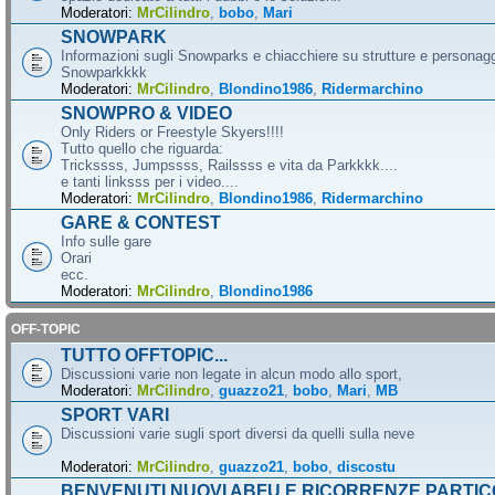
Moderatori:
MrCilindro
,
bobo
,
Mari
SNOWPARK
Informazioni sugli Snowparks e chiacchiere su strutture e personag
Snowparkkkk
Moderatori:
MrCilindro
,
Blondino1986
,
Ridermarchino
SNOWPRO & VIDEO
Only Riders or Freestyle Skyers!!!!
Tutto quello che riguarda:
Trickssss, Jumpssss, Railssss e vita da Parkkkk....
e tanti linksss per i video....
Moderatori:
MrCilindro
,
Blondino1986
,
Ridermarchino
GARE & CONTEST
Info sulle gare
Orari
ecc.
Moderatori:
MrCilindro
,
Blondino1986
OFF-TOPIC
TUTTO OFFTOPIC...
Discussioni varie non legate in alcun modo allo sport,
Moderatori:
MrCilindro
,
guazzo21
,
bobo
,
Mari
,
MB
SPORT VARI
Discussioni varie sugli sport diversi da quelli sulla neve
Moderatori:
MrCilindro
,
guazzo21
,
bobo
,
discostu
BENVENUTI NUOVI ABFU E RICORRENZE PARTIC