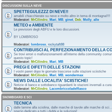
DISCUSSIONI SULLA NEVE
SPETTEGULEZZZ DI NEVE!!
amabili chiacchierate su neve e molto altro in tema di montagna!!!!
Moderatori:
MrCilindro
,
Mari
,
MB
,
ginet
,
Deb
,
Molly
,
alle
METEO e AMBIENTE
Le previsioni degli ABFU e le loro discussioni.
BY LOMBROSO
Moderatori:
lombroso
,
rockytaft88
CONTRIBUISCI AL PERFEZIONAMENTO DELLA C
Se trovi errori o malfunzionamenti all'interno della community comun
questo topic!
Moderatori:
MrCilindro
,
Mari
,
MB
PREGI E DIFETTI DELLE STAZIONI
I vostri pareri dopo le giornate trascorse sulle stazioni sciistiche
Moderatori:
MrCilindro
,
Mari
,
MB
,
wondermax
NEWS DALLE LOCALITA' SCIISTICHE!
Notizie di banco e sottobanco riguardanti le stazioni invernali a cur
Moderatori:
MrCilindro
,
Lacombriccoladelfiasco
SNOWBOARD E SCI
TECNICA
dalle lamine alla sciolina, dalle marche di tavole alle marche di sci.
spazio dedicato a tutti i dubbi e le soluzioni!