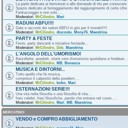
La parte dedicata ai benvenuti e alle domande di rito per conoscere 
Spazio dedicato al festeggiamento del raggiungimento di certe cifre 
Fankazzeggio e non solo.....
Moderatori:
MrCilindro
,
Mari
RADUNI ABFU!!!!
Date e racconti dei raduni ABFU in giro per il mondo!!!!!
Moderatori:
MrCilindro
,
discostu
,
Mony76
,
Maestrina
PARTY & FESTE
Feste, party danzanti e iniziative festaiole...
Moderatori:
MrCilindro
,
Deb
,
Maestrina
L'ANGOLO DELL'UMORISMO!
Barzellette, anedotti, storie vere d'umorismo quotidiano e freddure...
Moderatori:
MrCilindro
,
MB
,
Bonanza
MUSICA E DINTORNI...
Tutto quello che fà musica,
compreso il calpestiò della powderrr....
Moderatori:
MrCilindro
,
bobo
,
Mari
ESTERNAZIONI SERIE!!!
Una vita nella filosofia o una filosofia di vita....
frasi celebri, frasi filosofiche, parole che entrano nel cuore.....
Moderatori:
MrCilindro
,
Mari
,
MB
,
Maestrina
MERCATINO!
VENDO e COMPRO ABBIGLIAMENTO