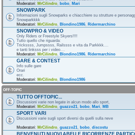
Moderatori:
MrCilindro
,
bobo
,
Mari
SNOWPARK
Informazioni sugli Snowparks e chiacchiere su strutture e personag
Snowparkkkk
Moderatori:
MrCilindro
,
Blondino1986
,
Ridermarchino
SNOWPRO & VIDEO
Only Riders or Freestyle Skyers!!!!
Tutto quello che riguarda:
Trickssss, Jumpssss, Railssss e vita da Parkkkk....
e tanti linksss per i video....
Moderatori:
MrCilindro
,
Blondino1986
,
Ridermarchino
GARE & CONTEST
Info sulle gare
Orari
ecc.
Moderatori:
MrCilindro
,
Blondino1986
OFF-TOPIC
TUTTO OFFTOPIC...
Discussioni varie non legate in alcun modo allo sport,
Moderatori:
MrCilindro
,
guazzo21
,
bobo
,
Mari
,
MB
SPORT VARI
Discussioni varie sugli sport diversi da quelli sulla neve
Moderatori:
MrCilindro
,
guazzo21
,
bobo
,
discostu
BENVENUTI NUOVI ABFU E RICORRENZE PARTIC