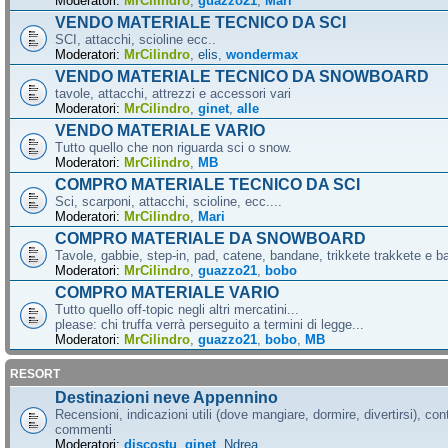
Moderatori:
MrCilindro
,
guazzo21
,
Mari
VENDO MATERIALE TECNICO DA SCI
SCI, attacchi, scioline ecc..
Moderatori:
MrCilindro
,
elis
,
wondermax
VENDO MATERIALE TECNICO DA SNOWBOARD
tavole, attacchi, attrezzi e accessori vari
Moderatori:
MrCilindro
,
ginet
,
alle
VENDO MATERIALE VARIO
Tutto quello che non riguarda sci o snow.
Moderatori:
MrCilindro
,
MB
COMPRO MATERIALE TECNICO DA SCI
Sci, scarponi, attacchi, scioline, ecc....
Moderatori:
MrCilindro
,
Mari
COMPRO MATERIALE DA SNOWBOARD
Tavole, gabbie, step-in, pad, catene, bandane, trikkete trakkete e bal
Moderatori:
MrCilindro
,
guazzo21
,
bobo
COMPRO MATERIALE VARIO
Tutto quello off-topic negli altri mercatini...
please: chi truffa verrà perseguito a termini di legge...
Moderatori:
MrCilindro
,
guazzo21
,
bobo
,
MB
RESORT
Destinazioni neve Appennino
Recensioni, indicazioni utili (dove mangiare, dormire, divertirsi), cont
commenti
Moderatori:
discostu
,
ginet
,
Ndrea