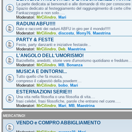
La parte dedicata ai benvenuti e alle domande di rito per conoscere 
Spazio dedicato al festeggiamento del raggiungimento di certe cifre 
Fankazzeggio e non solo.....
Moderatori:
MrCilindro
,
Mari
RADUNI ABFU!!!!
Date e racconti dei raduni ABFU in giro per il mondo!!!!!
Moderatori:
MrCilindro
,
discostu
,
Mony76
,
Maestrina
PARTY & FESTE
Feste, party danzanti e iniziative festaiole...
Moderatori:
MrCilindro
,
Deb
,
Maestrina
L'ANGOLO DELL'UMORISMO!
Barzellette, anedotti, storie vere d'umorismo quotidiano e freddure...
Moderatori:
MrCilindro
,
MB
,
Bonanza
MUSICA E DINTORNI...
Tutto quello che fà musica,
compreso il calpestiò della powderrr....
Moderatori:
MrCilindro
,
bobo
,
Mari
ESTERNAZIONI SERIE!!!
Una vita nella filosofia o una filosofia di vita....
frasi celebri, frasi filosofiche, parole che entrano nel cuore.....
Moderatori:
MrCilindro
,
Mari
,
MB
,
Maestrina
MERCATINO!
VENDO e COMPRO ABBIGLIAMENTO