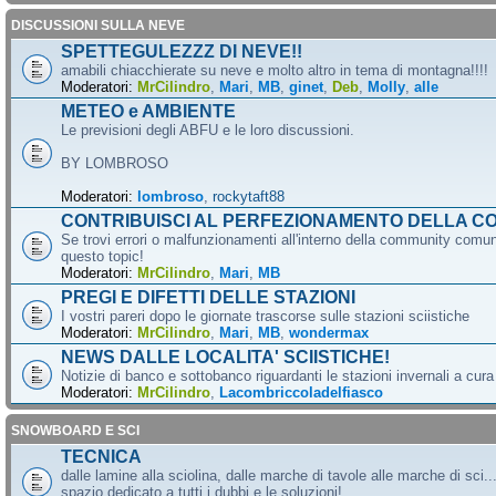
DISCUSSIONI SULLA NEVE
SPETTEGULEZZZ DI NEVE!!
amabili chiacchierate su neve e molto altro in tema di montagna!!!!
Moderatori:
MrCilindro
,
Mari
,
MB
,
ginet
,
Deb
,
Molly
,
alle
METEO e AMBIENTE
Le previsioni degli ABFU e le loro discussioni.
BY LOMBROSO
Moderatori:
lombroso
,
rockytaft88
CONTRIBUISCI AL PERFEZIONAMENTO DELLA C
Se trovi errori o malfunzionamenti all'interno della community comun
questo topic!
Moderatori:
MrCilindro
,
Mari
,
MB
PREGI E DIFETTI DELLE STAZIONI
I vostri pareri dopo le giornate trascorse sulle stazioni sciistiche
Moderatori:
MrCilindro
,
Mari
,
MB
,
wondermax
NEWS DALLE LOCALITA' SCIISTICHE!
Notizie di banco e sottobanco riguardanti le stazioni invernali a cur
Moderatori:
MrCilindro
,
Lacombriccoladelfiasco
SNOWBOARD E SCI
TECNICA
dalle lamine alla sciolina, dalle marche di tavole alle marche di sci.
spazio dedicato a tutti i dubbi e le soluzioni!