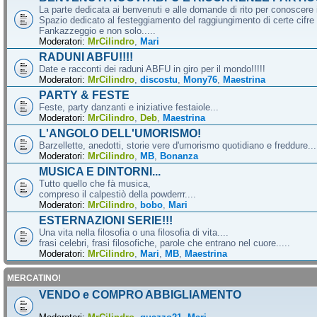
La parte dedicata ai benvenuti e alle domande di rito per conoscere 
Spazio dedicato al festeggiamento del raggiungimento di certe cifre 
Fankazzeggio e non solo.....
Moderatori:
MrCilindro
,
Mari
RADUNI ABFU!!!!
Date e racconti dei raduni ABFU in giro per il mondo!!!!!
Moderatori:
MrCilindro
,
discostu
,
Mony76
,
Maestrina
PARTY & FESTE
Feste, party danzanti e iniziative festaiole...
Moderatori:
MrCilindro
,
Deb
,
Maestrina
L'ANGOLO DELL'UMORISMO!
Barzellette, anedotti, storie vere d'umorismo quotidiano e freddure...
Moderatori:
MrCilindro
,
MB
,
Bonanza
MUSICA E DINTORNI...
Tutto quello che fà musica,
compreso il calpestiò della powderrr....
Moderatori:
MrCilindro
,
bobo
,
Mari
ESTERNAZIONI SERIE!!!
Una vita nella filosofia o una filosofia di vita....
frasi celebri, frasi filosofiche, parole che entrano nel cuore.....
Moderatori:
MrCilindro
,
Mari
,
MB
,
Maestrina
MERCATINO!
VENDO e COMPRO ABBIGLIAMENTO