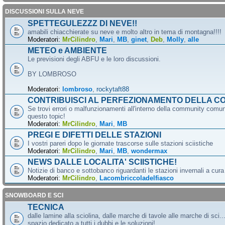
DISCUSSIONI SULLA NEVE
SPETTEGULEZZZ DI NEVE!!
amabili chiacchierate su neve e molto altro in tema di montagna!!!!
Moderatori:
MrCilindro
,
Mari
,
MB
,
ginet
,
Deb
,
Molly
,
alle
METEO e AMBIENTE
Le previsioni degli ABFU e le loro discussioni.
BY LOMBROSO
Moderatori:
lombroso
,
rockytaft88
CONTRIBUISCI AL PERFEZIONAMENTO DELLA C
Se trovi errori o malfunzionamenti all'interno della community comun
questo topic!
Moderatori:
MrCilindro
,
Mari
,
MB
PREGI E DIFETTI DELLE STAZIONI
I vostri pareri dopo le giornate trascorse sulle stazioni sciistiche
Moderatori:
MrCilindro
,
Mari
,
MB
,
wondermax
NEWS DALLE LOCALITA' SCIISTICHE!
Notizie di banco e sottobanco riguardanti le stazioni invernali a cur
Moderatori:
MrCilindro
,
Lacombriccoladelfiasco
SNOWBOARD E SCI
TECNICA
dalle lamine alla sciolina, dalle marche di tavole alle marche di sci.
spazio dedicato a tutti i dubbi e le soluzioni!