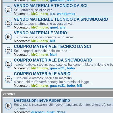
Moderatori:
MrCilindro
,
guazzo21
,
Mari
VENDO MATERIALE TECNICO DA SCI
SCI, attacchi, scioline ecc..
Moderatori:
MrCilindro
,
elis
,
wondermax
VENDO MATERIALE TECNICO DA SNOWBOARD
tavole, attacchi, attrezzi e accessori vari
Moderatori:
MrCilindro
,
ginet
,
alle
VENDO MATERIALE VARIO
Tutto quello che non riguarda sci o snow.
Moderatori:
MrCilindro
,
MB
COMPRO MATERIALE TECNICO DA SCI
Sci, scarponi, attacchi, scioline, ecc....
Moderatori:
MrCilindro
,
Mari
COMPRO MATERIALE DA SNOWBOARD
Tavole, gabbie, step-in, pad, catene, bandane, trikkete trakkete e bal
Moderatori:
MrCilindro
,
guazzo21
,
bobo
COMPRO MATERIALE VARIO
Tutto quello off-topic negli altri mercatini...
please: chi truffa verrà perseguito a termini di legge...
Moderatori:
MrCilindro
,
guazzo21
,
bobo
,
MB
RESORT
Destinazioni neve Appennino
Recensioni, indicazioni utili (dove mangiare, dormire, divertirsi), cont
commenti
Moderatori:
discostu
,
ginet
,
Ndrea