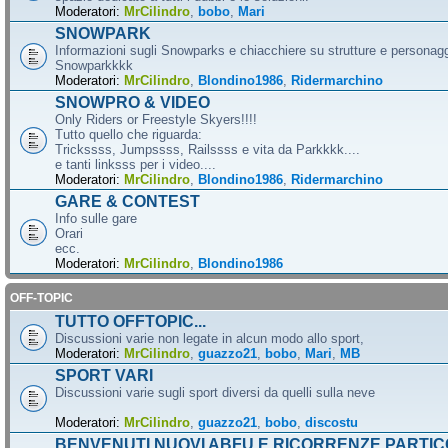
Moderatori:
MrCilindro
,
bobo
,
Mari
SNOWPARK
Informazioni sugli Snowparks e chiacchiere su strutture e personag
Snowparkkkk
Moderatori:
MrCilindro
,
Blondino1986
,
Ridermarchino
SNOWPRO & VIDEO
Only Riders or Freestyle Skyers!!!!
Tutto quello che riguarda:
Trickssss, Jumpssss, Railssss e vita da Parkkkk....
e tanti linksss per i video....
Moderatori:
MrCilindro
,
Blondino1986
,
Ridermarchino
GARE & CONTEST
Info sulle gare
Orari
ecc.
Moderatori:
MrCilindro
,
Blondino1986
OFF-TOPIC
TUTTO OFFTOPIC...
Discussioni varie non legate in alcun modo allo sport,
Moderatori:
MrCilindro
,
guazzo21
,
bobo
,
Mari
,
MB
SPORT VARI
Discussioni varie sugli sport diversi da quelli sulla neve
Moderatori:
MrCilindro
,
guazzo21
,
bobo
,
discostu
BENVENUTI NUOVI ABFU E RICORRENZE PARTIC