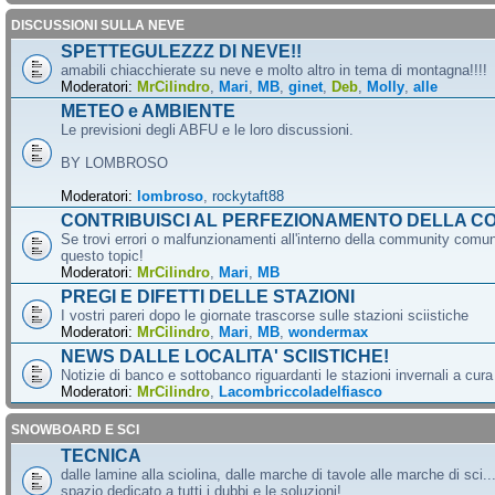
DISCUSSIONI SULLA NEVE
SPETTEGULEZZZ DI NEVE!!
amabili chiacchierate su neve e molto altro in tema di montagna!!!!
Moderatori:
MrCilindro
,
Mari
,
MB
,
ginet
,
Deb
,
Molly
,
alle
METEO e AMBIENTE
Le previsioni degli ABFU e le loro discussioni.
BY LOMBROSO
Moderatori:
lombroso
,
rockytaft88
CONTRIBUISCI AL PERFEZIONAMENTO DELLA C
Se trovi errori o malfunzionamenti all'interno della community comun
questo topic!
Moderatori:
MrCilindro
,
Mari
,
MB
PREGI E DIFETTI DELLE STAZIONI
I vostri pareri dopo le giornate trascorse sulle stazioni sciistiche
Moderatori:
MrCilindro
,
Mari
,
MB
,
wondermax
NEWS DALLE LOCALITA' SCIISTICHE!
Notizie di banco e sottobanco riguardanti le stazioni invernali a cur
Moderatori:
MrCilindro
,
Lacombriccoladelfiasco
SNOWBOARD E SCI
TECNICA
dalle lamine alla sciolina, dalle marche di tavole alle marche di sci.
spazio dedicato a tutti i dubbi e le soluzioni!