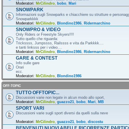
Moderatori:
MrCilindro
,
bobo
,
Mari
SNOWPARK
Informazioni sugli Snowparks e chiacchiere su strutture e personag
Snowparkkkk
Moderatori:
MrCilindro
,
Blondino1986
,
Ridermarchino
SNOWPRO & VIDEO
Only Riders or Freestyle Skyers!!!!
Tutto quello che riguarda:
Trickssss, Jumpssss, Railssss e vita da Parkkkk....
e tanti linksss per i video....
Moderatori:
MrCilindro
,
Blondino1986
,
Ridermarchino
GARE & CONTEST
Info sulle gare
Orari
ecc.
Moderatori:
MrCilindro
,
Blondino1986
OFF-TOPIC
TUTTO OFFTOPIC...
Discussioni varie non legate in alcun modo allo sport,
Moderatori:
MrCilindro
,
guazzo21
,
bobo
,
Mari
,
MB
SPORT VARI
Discussioni varie sugli sport diversi da quelli sulla neve
Moderatori:
MrCilindro
,
guazzo21
,
bobo
,
discostu
BENVENUTI NUOVI ABFU E RICORRENZE PARTIC