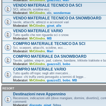
Moderatori:
MrCilindro
,
guazzo21
,
Mari
VENDO MATERIALE TECNICO DA SCI
SCI, attacchi, scioline ecc..
Moderatori:
MrCilindro
,
elis
,
wondermax
VENDO MATERIALE TECNICO DA SNOWBOARD
tavole, attacchi, attrezzi e accessori vari
Moderatori:
MrCilindro
,
ginet
,
alle
VENDO MATERIALE VARIO
Tutto quello che non riguarda sci o snow.
Moderatori:
MrCilindro
,
MB
COMPRO MATERIALE TECNICO DA SCI
Sci, scarponi, attacchi, scioline, ecc....
Moderatori:
MrCilindro
,
Mari
COMPRO MATERIALE DA SNOWBOARD
Tavole, gabbie, step-in, pad, catene, bandane, trikkete trakkete e bal
Moderatori:
MrCilindro
,
guazzo21
,
bobo
COMPRO MATERIALE VARIO
Tutto quello off-topic negli altri mercatini...
please: chi truffa verrà perseguito a termini di legge...
Moderatori:
MrCilindro
,
guazzo21
,
bobo
,
MB
RESORT
Destinazioni neve Appennino
Recensioni, indicazioni utili (dove mangiare, dormire, divertirsi), cont
commenti
Moderatori:
discostu
,
ginet
,
Ndrea