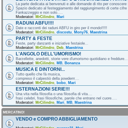
La parte dedicata ai benvenuti e alle domande di rito per conoscere 
Spazio dedicato al festeggiamento del raggiungimento di certe cifre 
Fankazzeggio e non solo.....
Moderatori:
MrCilindro
,
Mari
RADUNI ABFU!!!!
Date e racconti dei raduni ABFU in giro per il mondo!!!!!
Moderatori:
MrCilindro
,
discostu
,
Mony76
,
Maestrina
PARTY & FESTE
Feste, party danzanti e iniziative festaiole...
Moderatori:
MrCilindro
,
Deb
,
Maestrina
L'ANGOLO DELL'UMORISMO!
Barzellette, anedotti, storie vere d'umorismo quotidiano e freddure...
Moderatori:
MrCilindro
,
MB
,
Bonanza
MUSICA E DINTORNI...
Tutto quello che fà musica,
compreso il calpestiò della powderrr....
Moderatori:
MrCilindro
,
bobo
,
Mari
ESTERNAZIONI SERIE!!!
Una vita nella filosofia o una filosofia di vita....
frasi celebri, frasi filosofiche, parole che entrano nel cuore.....
Moderatori:
MrCilindro
,
Mari
,
MB
,
Maestrina
MERCATINO!
VENDO e COMPRO ABBIGLIAMENTO