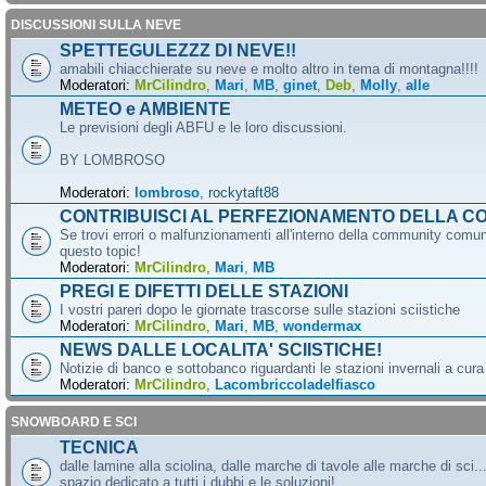
DISCUSSIONI SULLA NEVE
SPETTEGULEZZZ DI NEVE!!
amabili chiacchierate su neve e molto altro in tema di montagna!!!!
Moderatori:
MrCilindro
,
Mari
,
MB
,
ginet
,
Deb
,
Molly
,
alle
METEO e AMBIENTE
Le previsioni degli ABFU e le loro discussioni.
BY LOMBROSO
Moderatori:
lombroso
,
rockytaft88
CONTRIBUISCI AL PERFEZIONAMENTO DELLA C
Se trovi errori o malfunzionamenti all'interno della community comun
questo topic!
Moderatori:
MrCilindro
,
Mari
,
MB
PREGI E DIFETTI DELLE STAZIONI
I vostri pareri dopo le giornate trascorse sulle stazioni sciistiche
Moderatori:
MrCilindro
,
Mari
,
MB
,
wondermax
NEWS DALLE LOCALITA' SCIISTICHE!
Notizie di banco e sottobanco riguardanti le stazioni invernali a cur
Moderatori:
MrCilindro
,
Lacombriccoladelfiasco
SNOWBOARD E SCI
TECNICA
dalle lamine alla sciolina, dalle marche di tavole alle marche di sci.
spazio dedicato a tutti i dubbi e le soluzioni!