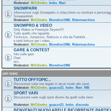
Moderatori:
MrCilindro
,
bobo
,
Mari
SNOWPARK
Informazioni sugli Snowparks e chiacchiere su strutture e personag
Snowparkkkk
Moderatori:
MrCilindro
,
Blondino1986
,
Ridermarchino
SNOWPRO & VIDEO
Only Riders or Freestyle Skyers!!!!
Tutto quello che riguarda:
Trickssss, Jumpssss, Railssss e vita da Parkkkk....
e tanti linksss per i video....
Moderatori:
MrCilindro
,
Blondino1986
,
Ridermarchino
GARE & CONTEST
Info sulle gare
Orari
ecc.
Moderatori:
MrCilindro
,
Blondino1986
OFF-TOPIC
TUTTO OFFTOPIC...
Discussioni varie non legate in alcun modo allo sport,
Moderatori:
MrCilindro
,
guazzo21
,
bobo
,
Mari
,
MB
SPORT VARI
Discussioni varie sugli sport diversi da quelli sulla neve
Moderatori:
MrCilindro
,
guazzo21
,
bobo
,
discostu
BENVENUTI NUOVI ABFU E RICORRENZE PARTIC