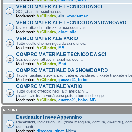
Moderatori:
MrCilindro
,
guazzo21
,
Mari
VENDO MATERIALE TECNICO DA SCI
SCI, attacchi, scioline ecc..
Moderatori:
MrCilindro
,
elis
,
wondermax
VENDO MATERIALE TECNICO DA SNOWBOARD
tavole, attacchi, attrezzi e accessori vari
Moderatori:
MrCilindro
,
ginet
,
alle
VENDO MATERIALE VARIO
Tutto quello che non riguarda sci o snow.
Moderatori:
MrCilindro
,
MB
COMPRO MATERIALE TECNICO DA SCI
Sci, scarponi, attacchi, scioline, ecc....
Moderatori:
MrCilindro
,
Mari
COMPRO MATERIALE DA SNOWBOARD
Tavole, gabbie, step-in, pad, catene, bandane, trikkete trakkete e bal
Moderatori:
MrCilindro
,
guazzo21
,
bobo
COMPRO MATERIALE VARIO
Tutto quello off-topic negli altri mercatini...
please: chi truffa verrà perseguito a termini di legge...
Moderatori:
MrCilindro
,
guazzo21
,
bobo
,
MB
RESORT
Destinazioni neve Appennino
Recensioni, indicazioni utili (dove mangiare, dormire, divertirsi), cont
commenti
Moderatori:
discostu
,
ginet
,
Ndrea