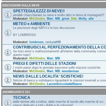
DISCUSSIONI SULLA NEVE
SPETTEGULEZZZ DI NEVE!!
amabili chiacchierate su neve e molto altro in tema di montagna!!!!
Moderatori:
MrCilindro
,
Mari
,
MB
,
ginet
,
Deb
,
Molly
,
alle
METEO e AMBIENTE
Le previsioni degli ABFU e le loro discussioni.
BY LOMBROSO
Moderatori:
lombroso
,
rockytaft88
CONTRIBUISCI AL PERFEZIONAMENTO DELLA C
Se trovi errori o malfunzionamenti all'interno della community comun
questo topic!
Moderatori:
MrCilindro
,
Mari
,
MB
PREGI E DIFETTI DELLE STAZIONI
I vostri pareri dopo le giornate trascorse sulle stazioni sciistiche
Moderatori:
MrCilindro
,
Mari
,
MB
,
wondermax
NEWS DALLE LOCALITA' SCIISTICHE!
Notizie di banco e sottobanco riguardanti le stazioni invernali a cur
Moderatori:
MrCilindro
,
Lacombriccoladelfiasco
SNOWBOARD E SCI
TECNICA
dalle lamine alla sciolina, dalle marche di tavole alle marche di sci.
spazio dedicato a tutti i dubbi e le soluzioni!