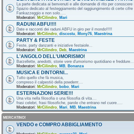
La parte dedicata ai benvenuti e alle domande di rito per conoscere 
Spazio dedicato al festeggiamento del raggiungimento di certe cifre 
Fankazzeggio e non solo.....
Moderatori:
MrCilindro
,
Mari
RADUNI ABFU!!!!
Date e racconti dei raduni ABFU in giro per il mondo!!!!!
Moderatori:
MrCilindro
,
discostu
,
Mony76
,
Maestrina
PARTY & FESTE
Feste, party danzanti e iniziative festaiole...
Moderatori:
MrCilindro
,
Deb
,
Maestrina
L'ANGOLO DELL'UMORISMO!
Barzellette, anedotti, storie vere d'umorismo quotidiano e freddure...
Moderatori:
MrCilindro
,
MB
,
Bonanza
MUSICA E DINTORNI...
Tutto quello che fà musica,
compreso il calpestiò della powderrr....
Moderatori:
MrCilindro
,
bobo
,
Mari
ESTERNAZIONI SERIE!!!
Una vita nella filosofia o una filosofia di vita....
frasi celebri, frasi filosofiche, parole che entrano nel cuore.....
Moderatori:
MrCilindro
,
Mari
,
MB
,
Maestrina
MERCATINO!
VENDO e COMPRO ABBIGLIAMENTO