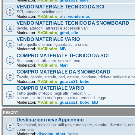
Moderatori:
MrCilindro
,
guazzo21
,
Mari
VENDO MATERIALE TECNICO DA SCI
SCI, attacchi, scioline ecc..
Moderatori:
MrCilindro
,
elis
,
wondermax
VENDO MATERIALE TECNICO DA SNOWBOARD
tavole, attacchi, attrezzi e accessori vari
Moderatori:
MrCilindro
,
ginet
,
alle
VENDO MATERIALE VARIO
Tutto quello che non riguarda sci o snow.
Moderatori:
MrCilindro
,
MB
COMPRO MATERIALE TECNICO DA SCI
Sci, scarponi, attacchi, scioline, ecc....
Moderatori:
MrCilindro
,
Mari
COMPRO MATERIALE DA SNOWBOARD
Tavole, gabbie, step-in, pad, catene, bandane, trikkete trakkete e bal
Moderatori:
MrCilindro
,
guazzo21
,
bobo
COMPRO MATERIALE VARIO
Tutto quello off-topic negli altri mercatini...
please: chi truffa verrà perseguito a termini di legge...
Moderatori:
MrCilindro
,
guazzo21
,
bobo
,
MB
RESORT
Destinazioni neve Appennino
Recensioni, indicazioni utili (dove mangiare, dormire, divertirsi), cont
commenti
Moderatori:
discostu
,
ginet
,
Ndrea