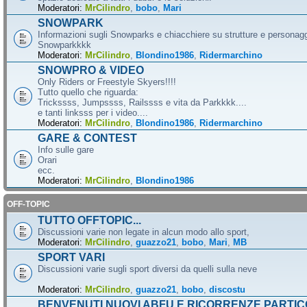
Moderatori:
MrCilindro
,
bobo
,
Mari
SNOWPARK
Informazioni sugli Snowparks e chiacchiere su strutture e personag
Snowparkkkk
Moderatori:
MrCilindro
,
Blondino1986
,
Ridermarchino
SNOWPRO & VIDEO
Only Riders or Freestyle Skyers!!!!
Tutto quello che riguarda:
Trickssss, Jumpssss, Railssss e vita da Parkkkk....
e tanti linksss per i video....
Moderatori:
MrCilindro
,
Blondino1986
,
Ridermarchino
GARE & CONTEST
Info sulle gare
Orari
ecc.
Moderatori:
MrCilindro
,
Blondino1986
OFF-TOPIC
TUTTO OFFTOPIC...
Discussioni varie non legate in alcun modo allo sport,
Moderatori:
MrCilindro
,
guazzo21
,
bobo
,
Mari
,
MB
SPORT VARI
Discussioni varie sugli sport diversi da quelli sulla neve
Moderatori:
MrCilindro
,
guazzo21
,
bobo
,
discostu
BENVENUTI NUOVI ABFU E RICORRENZE PARTIC