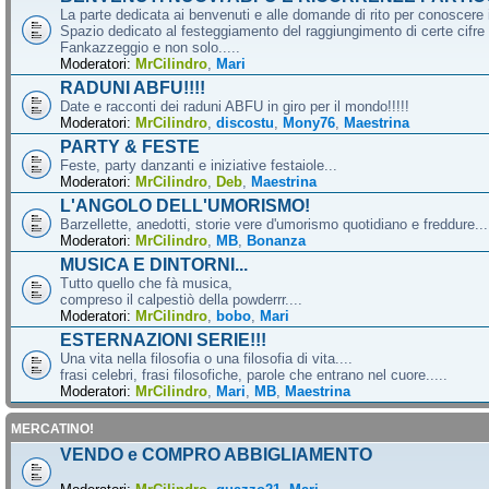
La parte dedicata ai benvenuti e alle domande di rito per conoscere 
Spazio dedicato al festeggiamento del raggiungimento di certe cifre 
Fankazzeggio e non solo.....
Moderatori:
MrCilindro
,
Mari
RADUNI ABFU!!!!
Date e racconti dei raduni ABFU in giro per il mondo!!!!!
Moderatori:
MrCilindro
,
discostu
,
Mony76
,
Maestrina
PARTY & FESTE
Feste, party danzanti e iniziative festaiole...
Moderatori:
MrCilindro
,
Deb
,
Maestrina
L'ANGOLO DELL'UMORISMO!
Barzellette, anedotti, storie vere d'umorismo quotidiano e freddure...
Moderatori:
MrCilindro
,
MB
,
Bonanza
MUSICA E DINTORNI...
Tutto quello che fà musica,
compreso il calpestiò della powderrr....
Moderatori:
MrCilindro
,
bobo
,
Mari
ESTERNAZIONI SERIE!!!
Una vita nella filosofia o una filosofia di vita....
frasi celebri, frasi filosofiche, parole che entrano nel cuore.....
Moderatori:
MrCilindro
,
Mari
,
MB
,
Maestrina
MERCATINO!
VENDO e COMPRO ABBIGLIAMENTO