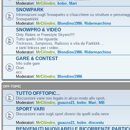
Moderatori:
MrCilindro
,
bobo
,
Mari
SNOWPARK
Informazioni sugli Snowparks e chiacchiere su strutture e personag
Snowparkkkk
Moderatori:
MrCilindro
,
Blondino1986
,
Ridermarchino
SNOWPRO & VIDEO
Only Riders or Freestyle Skyers!!!!
Tutto quello che riguarda:
Trickssss, Jumpssss, Railssss e vita da Parkkkk....
e tanti linksss per i video....
Moderatori:
MrCilindro
,
Blondino1986
,
Ridermarchino
GARE & CONTEST
Info sulle gare
Orari
ecc.
Moderatori:
MrCilindro
,
Blondino1986
OFF-TOPIC
TUTTO OFFTOPIC...
Discussioni varie non legate in alcun modo allo sport,
Moderatori:
MrCilindro
,
guazzo21
,
bobo
,
Mari
,
MB
SPORT VARI
Discussioni varie sugli sport diversi da quelli sulla neve
Moderatori:
MrCilindro
,
guazzo21
,
bobo
,
discostu
BENVENUTI NUOVI ABFU E RICORRENZE PARTIC