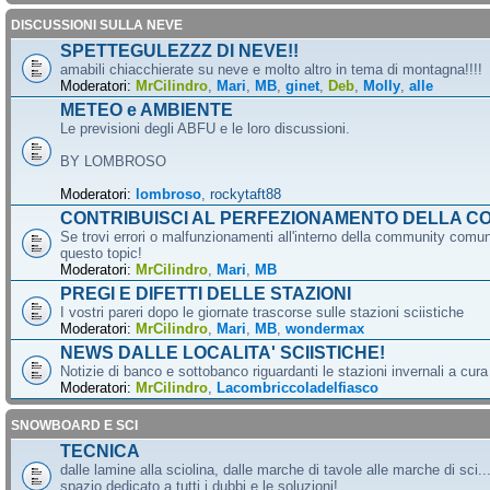
DISCUSSIONI SULLA NEVE
SPETTEGULEZZZ DI NEVE!!
amabili chiacchierate su neve e molto altro in tema di montagna!!!!
Moderatori:
MrCilindro
,
Mari
,
MB
,
ginet
,
Deb
,
Molly
,
alle
METEO e AMBIENTE
Le previsioni degli ABFU e le loro discussioni.
BY LOMBROSO
Moderatori:
lombroso
,
rockytaft88
CONTRIBUISCI AL PERFEZIONAMENTO DELLA C
Se trovi errori o malfunzionamenti all'interno della community comun
questo topic!
Moderatori:
MrCilindro
,
Mari
,
MB
PREGI E DIFETTI DELLE STAZIONI
I vostri pareri dopo le giornate trascorse sulle stazioni sciistiche
Moderatori:
MrCilindro
,
Mari
,
MB
,
wondermax
NEWS DALLE LOCALITA' SCIISTICHE!
Notizie di banco e sottobanco riguardanti le stazioni invernali a cur
Moderatori:
MrCilindro
,
Lacombriccoladelfiasco
SNOWBOARD E SCI
TECNICA
dalle lamine alla sciolina, dalle marche di tavole alle marche di sci.
spazio dedicato a tutti i dubbi e le soluzioni!