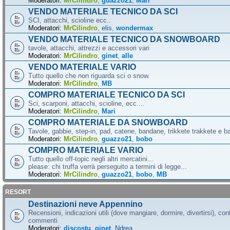
Moderatori:
MrCilindro
,
guazzo21
,
Mari
VENDO MATERIALE TECNICO DA SCI
SCI, attacchi, scioline ecc..
Moderatori:
MrCilindro
,
elis
,
wondermax
VENDO MATERIALE TECNICO DA SNOWBOARD
tavole, attacchi, attrezzi e accessori vari
Moderatori:
MrCilindro
,
ginet
,
alle
VENDO MATERIALE VARIO
Tutto quello che non riguarda sci o snow.
Moderatori:
MrCilindro
,
MB
COMPRO MATERIALE TECNICO DA SCI
Sci, scarponi, attacchi, scioline, ecc....
Moderatori:
MrCilindro
,
Mari
COMPRO MATERIALE DA SNOWBOARD
Tavole, gabbie, step-in, pad, catene, bandane, trikkete trakkete e bal
Moderatori:
MrCilindro
,
guazzo21
,
bobo
COMPRO MATERIALE VARIO
Tutto quello off-topic negli altri mercatini...
please: chi truffa verrà perseguito a termini di legge...
Moderatori:
MrCilindro
,
guazzo21
,
bobo
,
MB
RESORT
Destinazioni neve Appennino
Recensioni, indicazioni utili (dove mangiare, dormire, divertirsi), cont
commenti
Moderatori:
discostu
,
ginet
,
Ndrea