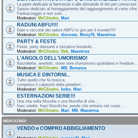
La parte dedicata ai benvenuti e alle domande di rito per conoscere 
Spazio dedicato al festeggiamento del raggiungimento di certe cifre 
Fankazzeggio e non solo.....
Moderatori:
MrCilindro
,
Mari
RADUNI ABFU!!!!
Date e racconti dei raduni ABFU in giro per il mondo!!!!!
Moderatori:
MrCilindro
,
discostu
,
Mony76
,
Maestrina
PARTY & FESTE
Feste, party danzanti e iniziative festaiole...
Moderatori:
MrCilindro
,
Deb
,
Maestrina
L'ANGOLO DELL'UMORISMO!
Barzellette, anedotti, storie vere d'umorismo quotidiano e freddure...
Moderatori:
MrCilindro
,
MB
,
Bonanza
MUSICA E DINTORNI...
Tutto quello che fà musica,
compreso il calpestiò della powderrr....
Moderatori:
MrCilindro
,
bobo
,
Mari
ESTERNAZIONI SERIE!!!
Una vita nella filosofia o una filosofia di vita....
frasi celebri, frasi filosofiche, parole che entrano nel cuore.....
Moderatori:
MrCilindro
,
Mari
,
MB
,
Maestrina
MERCATINO!
VENDO e COMPRO ABBIGLIAMENTO