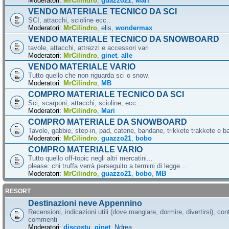
Moderatori:
MrCilindro
,
guazzo21
,
Mari
VENDO MATERIALE TECNICO DA SCI
SCI, attacchi, scioline ecc..
Moderatori:
MrCilindro
,
elis
,
wondermax
VENDO MATERIALE TECNICO DA SNOWBOARD
tavole, attacchi, attrezzi e accessori vari
Moderatori:
MrCilindro
,
ginet
,
alle
VENDO MATERIALE VARIO
Tutto quello che non riguarda sci o snow.
Moderatori:
MrCilindro
,
MB
COMPRO MATERIALE TECNICO DA SCI
Sci, scarponi, attacchi, scioline, ecc....
Moderatori:
MrCilindro
,
Mari
COMPRO MATERIALE DA SNOWBOARD
Tavole, gabbie, step-in, pad, catene, bandane, trikkete trakkete e bal
Moderatori:
MrCilindro
,
guazzo21
,
bobo
COMPRO MATERIALE VARIO
Tutto quello off-topic negli altri mercatini...
please: chi truffa verrà perseguito a termini di legge...
Moderatori:
MrCilindro
,
guazzo21
,
bobo
,
MB
RESORT
Destinazioni neve Appennino
Recensioni, indicazioni utili (dove mangiare, dormire, divertirsi), cont
commenti
Moderatori:
discostu
,
ginet
,
Ndrea