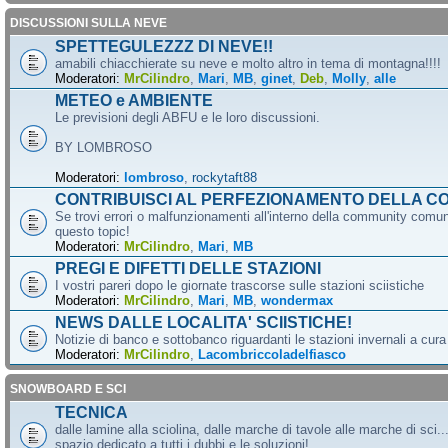
DISCUSSIONI SULLA NEVE
SPETTEGULEZZZ DI NEVE!!
amabili chiacchierate su neve e molto altro in tema di montagna!!!!
Moderatori:
MrCilindro
,
Mari
,
MB
,
ginet
,
Deb
,
Molly
,
alle
METEO e AMBIENTE
Le previsioni degli ABFU e le loro discussioni.
BY LOMBROSO
Moderatori:
lombroso
,
rockytaft88
CONTRIBUISCI AL PERFEZIONAMENTO DELLA C
Se trovi errori o malfunzionamenti all'interno della community comun
questo topic!
Moderatori:
MrCilindro
,
Mari
,
MB
PREGI E DIFETTI DELLE STAZIONI
I vostri pareri dopo le giornate trascorse sulle stazioni sciistiche
Moderatori:
MrCilindro
,
Mari
,
MB
,
wondermax
NEWS DALLE LOCALITA' SCIISTICHE!
Notizie di banco e sottobanco riguardanti le stazioni invernali a cur
Moderatori:
MrCilindro
,
Lacombriccoladelfiasco
SNOWBOARD E SCI
TECNICA
dalle lamine alla sciolina, dalle marche di tavole alle marche di sci.
spazio dedicato a tutti i dubbi e le soluzioni!