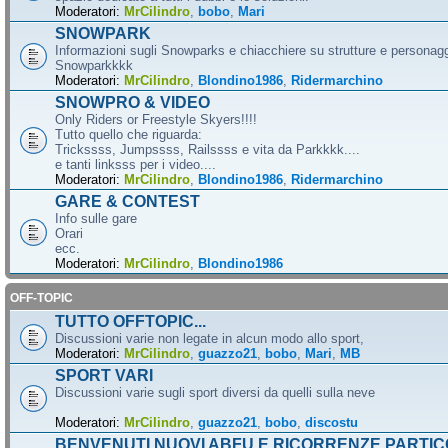
Moderatori:
MrCilindro
,
bobo
,
Mari
SNOWPARK
Informazioni sugli Snowparks e chiacchiere su strutture e personag
Snowparkkkk
Moderatori:
MrCilindro
,
Blondino1986
,
Ridermarchino
SNOWPRO & VIDEO
Only Riders or Freestyle Skyers!!!!
Tutto quello che riguarda:
Trickssss, Jumpssss, Railssss e vita da Parkkkk....
e tanti linksss per i video....
Moderatori:
MrCilindro
,
Blondino1986
,
Ridermarchino
GARE & CONTEST
Info sulle gare
Orari
ecc.
Moderatori:
MrCilindro
,
Blondino1986
OFF-TOPIC
TUTTO OFFTOPIC...
Discussioni varie non legate in alcun modo allo sport,
Moderatori:
MrCilindro
,
guazzo21
,
bobo
,
Mari
,
MB
SPORT VARI
Discussioni varie sugli sport diversi da quelli sulla neve
Moderatori:
MrCilindro
,
guazzo21
,
bobo
,
discostu
BENVENUTI NUOVI ABFU E RICORRENZE PARTIC