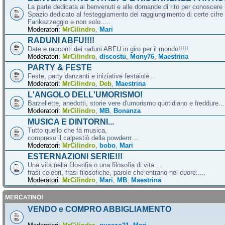
La parte dedicata ai benvenuti e alle domande di rito per conoscere 
Spazio dedicato al festeggiamento del raggiungimento di certe cifre 
Fankazzeggio e non solo.....
Moderatori:
MrCilindro
,
Mari
RADUNI ABFU!!!!
Date e racconti dei raduni ABFU in giro per il mondo!!!!!
Moderatori:
MrCilindro
,
discostu
,
Mony76
,
Maestrina
PARTY & FESTE
Feste, party danzanti e iniziative festaiole...
Moderatori:
MrCilindro
,
Deb
,
Maestrina
L'ANGOLO DELL'UMORISMO!
Barzellette, anedotti, storie vere d'umorismo quotidiano e freddure...
Moderatori:
MrCilindro
,
MB
,
Bonanza
MUSICA E DINTORNI...
Tutto quello che fà musica,
compreso il calpestiò della powderrr....
Moderatori:
MrCilindro
,
bobo
,
Mari
ESTERNAZIONI SERIE!!!
Una vita nella filosofia o una filosofia di vita....
frasi celebri, frasi filosofiche, parole che entrano nel cuore.....
Moderatori:
MrCilindro
,
Mari
,
MB
,
Maestrina
MERCATINO!
VENDO e COMPRO ABBIGLIAMENTO