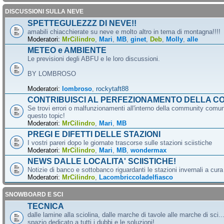
DISCUSSIONI SULLA NEVE
SPETTEGULEZZZ DI NEVE!!
amabili chiacchierate su neve e molto altro in tema di montagna!!!!
Moderatori:
MrCilindro
,
Mari
,
MB
,
ginet
,
Deb
,
Molly
,
alle
METEO e AMBIENTE
Le previsioni degli ABFU e le loro discussioni.
BY LOMBROSO
Moderatori:
lombroso
,
rockytaft88
CONTRIBUISCI AL PERFEZIONAMENTO DELLA C
Se trovi errori o malfunzionamenti all'interno della community comun
questo topic!
Moderatori:
MrCilindro
,
Mari
,
MB
PREGI E DIFETTI DELLE STAZIONI
I vostri pareri dopo le giornate trascorse sulle stazioni sciistiche
Moderatori:
MrCilindro
,
Mari
,
MB
,
wondermax
NEWS DALLE LOCALITA' SCIISTICHE!
Notizie di banco e sottobanco riguardanti le stazioni invernali a cur
Moderatori:
MrCilindro
,
Lacombriccoladelfiasco
SNOWBOARD E SCI
TECNICA
dalle lamine alla sciolina, dalle marche di tavole alle marche di sci.
spazio dedicato a tutti i dubbi e le soluzioni!