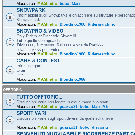
Moderatori:
MrCilindro
,
bobo
,
Mari
SNOWPARK
Informazioni sugli Snowparks e chiacchiere su strutture e personag
Snowparkkkk
Moderatori:
MrCilindro
,
Blondino1986
,
Ridermarchino
SNOWPRO & VIDEO
Only Riders or Freestyle Skyers!!!!
Tutto quello che riguarda:
Trickssss, Jumpssss, Railssss e vita da Parkkkk....
e tanti linksss per i video....
Moderatori:
MrCilindro
,
Blondino1986
,
Ridermarchino
GARE & CONTEST
Info sulle gare
Orari
ecc.
Moderatori:
MrCilindro
,
Blondino1986
OFF-TOPIC
TUTTO OFFTOPIC...
Discussioni varie non legate in alcun modo allo sport,
Moderatori:
MrCilindro
,
guazzo21
,
bobo
,
Mari
,
MB
SPORT VARI
Discussioni varie sugli sport diversi da quelli sulla neve
Moderatori:
MrCilindro
,
guazzo21
,
bobo
,
discostu
BENVENUTI NUOVI ABFU E RICORRENZE PARTIC