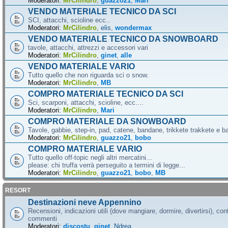
Moderatori:
MrCilindro
,
guazzo21
,
Mari
VENDO MATERIALE TECNICO DA SCI
SCI, attacchi, scioline ecc..
Moderatori:
MrCilindro
,
elis
,
wondermax
VENDO MATERIALE TECNICO DA SNOWBOARD
tavole, attacchi, attrezzi e accessori vari
Moderatori:
MrCilindro
,
ginet
,
alle
VENDO MATERIALE VARIO
Tutto quello che non riguarda sci o snow.
Moderatori:
MrCilindro
,
MB
COMPRO MATERIALE TECNICO DA SCI
Sci, scarponi, attacchi, scioline, ecc....
Moderatori:
MrCilindro
,
Mari
COMPRO MATERIALE DA SNOWBOARD
Tavole, gabbie, step-in, pad, catene, bandane, trikkete trakkete e bal
Moderatori:
MrCilindro
,
guazzo21
,
bobo
COMPRO MATERIALE VARIO
Tutto quello off-topic negli altri mercatini...
please: chi truffa verrà perseguito a termini di legge...
Moderatori:
MrCilindro
,
guazzo21
,
bobo
,
MB
RESORT
Destinazioni neve Appennino
Recensioni, indicazioni utili (dove mangiare, dormire, divertirsi), cont
commenti
Moderatori:
discostu
,
ginet
,
Ndrea