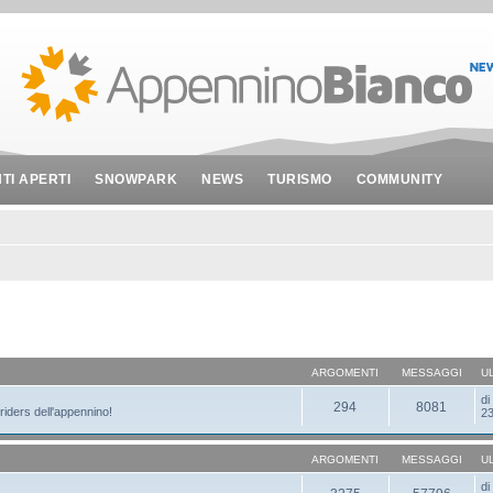
NTI APERTI
SNOWPARK
NEWS
TURISMO
COMMUNITY
ARGOMENTI
MESSAGGI
U
d
294
8081
 riders dell'appennino!
23
ARGOMENTI
MESSAGGI
U
d