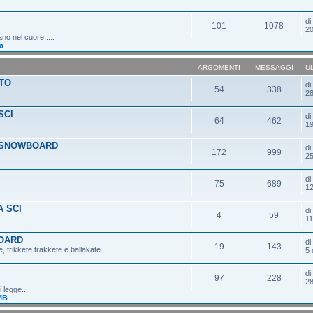
d
101
1078
20
ano nel cuore.....
a
ARGOMENTI
MESSAGGI
U
TO
d
54
338
28
SCI
d
64
462
19
 SNOWBOARD
d
172
999
25
d
75
689
12
 SCI
d
4
59
11
OARD
d
19
143
 trikkete trakkete e ballakate....
5 
d
97
228
28
 legge...
MB