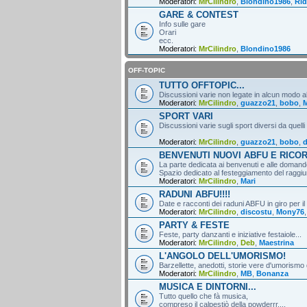
Moderatori:
MrCilindro
,
Blondino1986
,
Rid
GARE & CONTEST
Info sulle gare
Orari
ecc.
Moderatori:
MrCilindro
,
Blondino1986
OFF-TOPIC
TUTTO OFFTOPIC...
Discussioni varie non legate in alcun modo al
Moderatori:
MrCilindro
,
guazzo21
,
bobo
,
M
SPORT VARI
Discussioni varie sugli sport diversi da quelli
Moderatori:
MrCilindro
,
guazzo21
,
bobo
,
d
BENVENUTI NUOVI ABFU E RICO
La parte dedicata ai benvenuti e alle domande
Spazio dedicato al festeggiamento del raggiun
Moderatori:
MrCilindro
,
Mari
RADUNI ABFU!!!!
Date e racconti dei raduni ABFU in giro per il
Moderatori:
MrCilindro
,
discostu
,
Mony76
PARTY & FESTE
Feste, party danzanti e iniziative festaiole...
Moderatori:
MrCilindro
,
Deb
,
Maestrina
L'ANGOLO DELL'UMORISMO!
Barzellette, anedotti, storie vere d'umorismo 
Moderatori:
MrCilindro
,
MB
,
Bonanza
MUSICA E DINTORNI...
Tutto quello che fà musica,
compreso il calpestiò della powderrr....