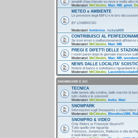
amabili chiacchierate su neve e molto altro i
Moderatori:
MrCilindro
,
Mari
,
MB
,
ginet
,
D
METEO e AMBIENTE
Le previsioni degli ABFU e le loro discussioni
BY LOMBROSO
Moderatori:
lombroso
,
rockytaft88
CONTRIBUISCI AL PERFEZIONA
Se trovi errori o malfunzionamenti all'intern
Moderatori:
MrCilindro
,
Mari
,
MB
PREGI E DIFETTI DELLE STAZION
I vostri pareri dopo le giornate trascorse sull
Moderatori:
MrCilindro
,
Mari
,
MB
,
wonder
NEWS DALLE LOCALITA' SCIISTI
Notizie di banco e sottobanco riguardanti le s
Moderatori:
MrCilindro
,
Lacombriccoladel
SNOWBOARD E SCI
TECNICA
dalle lamine alla sciolina, dalle marche di tav
tutti i dubbi e le soluzioni!
Moderatori:
MrCilindro
,
bobo
,
Mari
SNOWPARK
Informazioni sugli Snowparks e chiacchiere
Moderatori:
MrCilindro
,
Blondino1986
,
Rid
SNOWPRO & VIDEO
Only Riders or Freestyle Skyers!!!!
Tutto quello che riguarda:
Trickssss, Jumpssss, Railssss e vita da Par
e tanti linksss per i video....