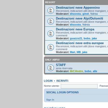
RESORT
Destinazioni neve Appennino
Recensioni, indicazioni utili (dove mangiare, d
Moderatori:
discostu
,
ginet
,
Ndrea
Destinazioni neve Alpi/Dolomiti
Recensioni, indicazioni utili (dove mangiare, d
Moderatori:
discostu
,
Ndrea
Destinazioni neve Europa
Recensioni, indicazioni utili (dove mangiare, d
commenti
Moderatori:
guazzo21
,
bobo
,
jake
Destinazioni neve extra europee
Recensioni, indicazioni utili (dove mangiare, d
commenti
Moderatori:
Mari
,
MB
,
jake
ONLY ABFU!
STAFF
area riservata
Moderatori:
MrCilindro
,
bobo
,
alle
LOGIN
•
ISCRIVITI
Nome utente:
Passwo
SOCIAL LOGIN OPTIONS
Sign In