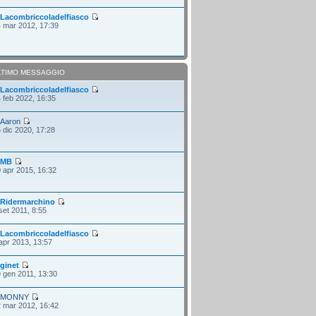
i
Lacombriccoladelfiasco
 mar 2012, 17:39
LTIMO MESSAGGIO
i
Lacombriccoladelfiasco
 feb 2022, 16:35
i
Aaron
 dic 2020, 17:28
i
MB
 apr 2015, 16:32
i
Ridermarchino
set 2011, 8:55
i
Lacombriccoladelfiasco
apr 2013, 13:57
i
ginet
 gen 2011, 13:30
i
MONNY
 mar 2012, 16:42