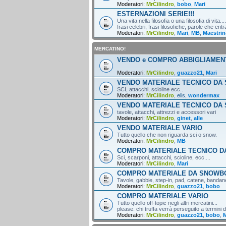
Moderatori:
MrCilindro
,
bobo
,
Mari
ESTERNAZIONI SERIE!!!
Una vita nella filosofia o una filosofia di vita....
frasi celebri, frasi filosofiche, parole che entr
Moderatori:
MrCilindro
,
Mari
,
MB
,
Maestrin
MERCATINO!
VENDO e COMPRO ABBIGLIAMEN
Moderatori:
MrCilindro
,
guazzo21
,
Mari
VENDO MATERIALE TECNICO DA 
SCI, attacchi, scioline ecc..
Moderatori:
MrCilindro
,
elis
,
wondermax
VENDO MATERIALE TECNICO DA
tavole, attacchi, attrezzi e accessori vari
Moderatori:
MrCilindro
,
ginet
,
alle
VENDO MATERIALE VARIO
Tutto quello che non riguarda sci o snow.
Moderatori:
MrCilindro
,
MB
COMPRO MATERIALE TECNICO DA
Sci, scarponi, attacchi, scioline, ecc....
Moderatori:
MrCilindro
,
Mari
COMPRO MATERIALE DA SNOWB
Tavole, gabbie, step-in, pad, catene, bandane,
Moderatori:
MrCilindro
,
guazzo21
,
bobo
COMPRO MATERIALE VARIO
Tutto quello off-topic negli altri mercatini...
please: chi truffa verrà perseguito a termini di
Moderatori:
MrCilindro
,
guazzo21
,
bobo
,