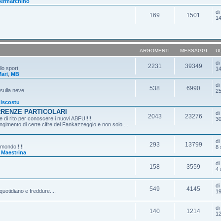
ermarchino
d
169
1501
14
ARGOMENTI
MESSAGGI
U
d
2231
39349
lo sport,
14
ari
,
MB
d
538
6990
 sulla neve
25
iscostu
RRENZE PARTICOLARI
d
2043
23276
 di rito per conoscere i nuovi ABFU!!!!
30
gimento di certe cifre del Fankazzeggio e non solo.....
d
293
13799
 mondo!!!!!
8 
,
Maestrina
d
158
3559
4 
d
549
4145
quotidiano e freddure....
19
d
140
1214
12