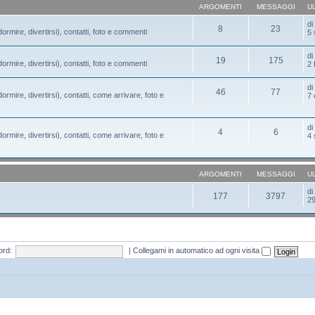
ARGOMENTI
MESSAGGI
U
d
8
23
ormire, divertirsi), contatti, foto e commenti
5 
d
19
175
ormire, divertirsi), contatti, foto e commenti
2 
d
46
77
ormire, divertirsi), contatti, come arrivare, foto e
7 
d
4
6
ormire, divertirsi), contatti, come arrivare, foto e
4 
ARGOMENTI
MESSAGGI
U
d
177
3797
29
rd:
|
Collegami in automatico ad ogni visita