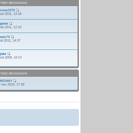
LTIMO MESSAGGIO
i
snow1979
set 2011, 13:18
i
ginet
feb 2011, 12:10
i
tatto79
ott 2011, 14:37
i
jake
set 2009, 10:13
LTIMO MESSAGGIO
i
MONNY
 nov 2010, 17:28