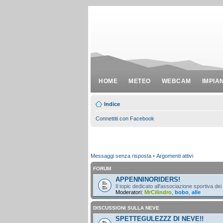
HOME
METEO
WEBCAM
IMPIA
Indice
Connettiti con Facebook
Messaggi senza risposta
•
Argomenti attivi
FORUM
APPENNINORIDERS!
Il topic dedicato all'associazione sportiva dei
Moderatori:
MrCilindro
,
bobo
,
alle
DISCUSSIONI SULLA NEVE
SPETTEGULEZZZ DI NEVE!!