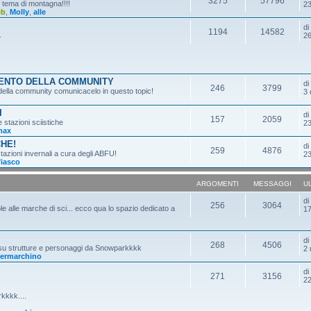
3275
57796
n tema di montagna!!!!
23
eb
,
Molly
,
alle
d
1194
14582
.
26
MENTO DELLA COMMUNITY
d
246
3799
o della community comunicacelo in questo topic!
3 
I
d
157
2059
e stazioni sciistiche
23
max
CHE!
d
259
4876
tazioni invernali a cura degli ABFU!
23
fiasco
ARGOMENTI
MESSAGGI
U
d
256
3064
ole alle marche di sci... ecco qua lo spazio dedicato a
17
d
268
4506
 su strutture e personaggi da Snowparkkkk
2 
ermarchino
d
271
3156
22
kkkk....