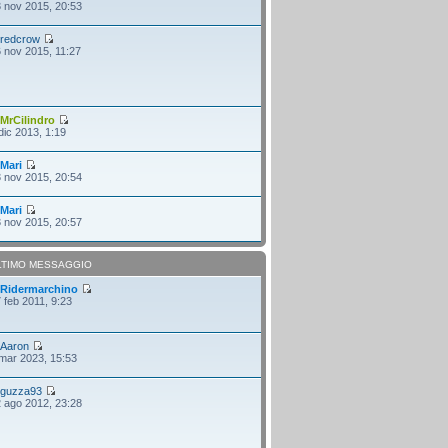
 nov 2015, 20:53
i
redcrow
 nov 2015, 11:27
i
MrCilindro
dic 2013, 1:19
i
Mari
 nov 2015, 20:54
i
Mari
 nov 2015, 20:57
LTIMO MESSAGGIO
i
Ridermarchino
 feb 2011, 9:23
i
Aaron
mar 2023, 15:53
i
guzza93
 ago 2012, 23:28