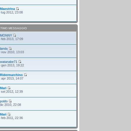
i
Maestrina
 lug 2012, 23:08
LTIMO MESSAGGIO
i
MONNY
 feb 2013, 17:09
i
landa
 nov 2010, 13:03
i
watanabe71
 gen 2013, 19:22
i
Ridermarchino
 apr 2013, 14:07
i
Mari
 set 2012, 12:39
i
poldo
dic 2010, 22:08
i
Mari
 feb 2011, 22:36