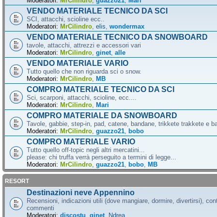
Moderatori:
MrCilindro
,
guazzo21
,
Mari
VENDO MATERIALE TECNICO DA SCI
SCI, attacchi, scioline ecc..
Moderatori:
MrCilindro
,
elis
,
wondermax
VENDO MATERIALE TECNICO DA SNOWBOARD
tavole, attacchi, attrezzi e accessori vari
Moderatori:
MrCilindro
,
ginet
,
alle
VENDO MATERIALE VARIO
Tutto quello che non riguarda sci o snow.
Moderatori:
MrCilindro
,
MB
COMPRO MATERIALE TECNICO DA SCI
Sci, scarponi, attacchi, scioline, ecc....
Moderatori:
MrCilindro
,
Mari
COMPRO MATERIALE DA SNOWBOARD
Tavole, gabbie, step-in, pad, catene, bandane, trikkete trakkete e bal
Moderatori:
MrCilindro
,
guazzo21
,
bobo
COMPRO MATERIALE VARIO
Tutto quello off-topic negli altri mercatini...
please: chi truffa verrà perseguito a termini di legge...
Moderatori:
MrCilindro
,
guazzo21
,
bobo
,
MB
RESORT
Destinazioni neve Appennino
Recensioni, indicazioni utili (dove mangiare, dormire, divertirsi), cont
commenti
Moderatori:
discostu
,
ginet
,
Ndrea