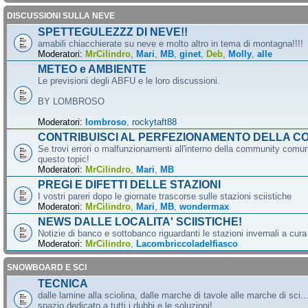
DISCUSSIONI SULLA NEVE
SPETTEGULEZZZ DI NEVE!!
amabili chiacchierate su neve e molto altro in tema di montagna!!!!
Moderatori:
MrCilindro
,
Mari
,
MB
,
ginet
,
Deb
,
Molly
,
alle
METEO e AMBIENTE
Le previsioni degli ABFU e le loro discussioni.
BY LOMBROSO
Moderatori:
lombroso
,
rockytaft88
CONTRIBUISCI AL PERFEZIONAMENTO DELLA C
Se trovi errori o malfunzionamenti all'interno della community comun
questo topic!
Moderatori:
MrCilindro
,
Mari
,
MB
PREGI E DIFETTI DELLE STAZIONI
I vostri pareri dopo le giornate trascorse sulle stazioni sciistiche
Moderatori:
MrCilindro
,
Mari
,
MB
,
wondermax
NEWS DALLE LOCALITA' SCIISTICHE!
Notizie di banco e sottobanco riguardanti le stazioni invernali a cur
Moderatori:
MrCilindro
,
Lacombriccoladelfiasco
SNOWBOARD E SCI
TECNICA
dalle lamine alla sciolina, dalle marche di tavole alle marche di sci.
spazio dedicato a tutti i dubbi e le soluzioni!