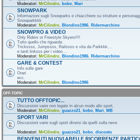
Moderatori:
MrCilindro
,
bobo
,
Mari
SNOWPARK
Informazioni sugli Snowparks e chiacchiere su strutture e personag
Snowparkkkk
Moderatori:
MrCilindro
,
Blondino1986
,
Ridermarchino
SNOWPRO & VIDEO
Only Riders or Freestyle Skyers!!!!
Tutto quello che riguarda:
Trickssss, Jumpssss, Railssss e vita da Parkkkk....
e tanti linksss per i video....
Moderatori:
MrCilindro
,
Blondino1986
,
Ridermarchino
GARE & CONTEST
Info sulle gare
Orari
ecc.
Moderatori:
MrCilindro
,
Blondino1986
OFF-TOPIC
TUTTO OFFTOPIC...
Discussioni varie non legate in alcun modo allo sport,
Moderatori:
MrCilindro
,
guazzo21
,
bobo
,
Mari
,
MB
SPORT VARI
Discussioni varie sugli sport diversi da quelli sulla neve
Moderatori:
MrCilindro
,
guazzo21
,
bobo
,
discostu
BENVENUTI NUOVI ABFU E RICORRENZE PARTIC