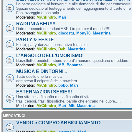
La parte dedicata ai benvenuti e alle domande di rito per conoscere 
Spazio dedicato al festeggiamento del raggiungimento di certe cifre 
Fankazzeggio e non solo.....
Moderatori:
MrCilindro
,
Mari
RADUNI ABFU!!!!
Date e racconti dei raduni ABFU in giro per il mondo!!!!!
Moderatori:
MrCilindro
,
discostu
,
Mony76
,
Maestrina
PARTY & FESTE
Feste, party danzanti e iniziative festaiole...
Moderatori:
MrCilindro
,
Deb
,
Maestrina
L'ANGOLO DELL'UMORISMO!
Barzellette, anedotti, storie vere d'umorismo quotidiano e freddure...
Moderatori:
MrCilindro
,
MB
,
Bonanza
MUSICA E DINTORNI...
Tutto quello che fà musica,
compreso il calpestiò della powderrr....
Moderatori:
MrCilindro
,
bobo
,
Mari
ESTERNAZIONI SERIE!!!
Una vita nella filosofia o una filosofia di vita....
frasi celebri, frasi filosofiche, parole che entrano nel cuore.....
Moderatori:
MrCilindro
,
Mari
,
MB
,
Maestrina
MERCATINO!
VENDO e COMPRO ABBIGLIAMENTO