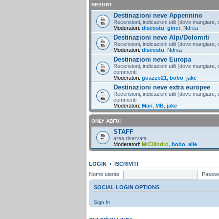
RESORT
Destinazioni neve Appennino
Recensioni, indicazioni utili (dove mangiare, d
Moderatori:
discostu
,
ginet
,
Ndrea
Destinazioni neve Alpi/Dolomiti
Recensioni, indicazioni utili (dove mangiare, d
Moderatori:
discostu
,
Ndrea
Destinazioni neve Europa
Recensioni, indicazioni utili (dove mangiare, d
commenti
Moderatori:
guazzo21
,
bobo
,
jake
Destinazioni neve extra europee
Recensioni, indicazioni utili (dove mangiare, d
commenti
Moderatori:
Mari
,
MB
,
jake
ONLY ABFU!
STAFF
area riservata
Moderatori:
MrCilindro
,
bobo
,
alle
LOGIN
•
ISCRIVITI
Nome utente:
Passwo
SOCIAL LOGIN OPTIONS
Sign In