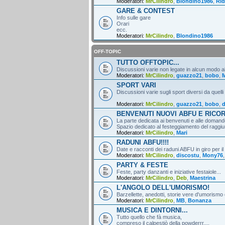
Moderatori:
MrCilindro
,
Blondino1986
,
Rid
GARE & CONTEST
Info sulle gare
Orari
ecc.
Moderatori:
MrCilindro
,
Blondino1986
OFF-TOPIC
TUTTO OFFTOPIC...
Discussioni varie non legate in alcun modo al
Moderatori:
MrCilindro
,
guazzo21
,
bobo
,
M
SPORT VARI
Discussioni varie sugli sport diversi da quelli
Moderatori:
MrCilindro
,
guazzo21
,
bobo
,
d
BENVENUTI NUOVI ABFU E RICO
La parte dedicata ai benvenuti e alle domande
Spazio dedicato al festeggiamento del raggiun
Moderatori:
MrCilindro
,
Mari
RADUNI ABFU!!!!
Date e racconti dei raduni ABFU in giro per il
Moderatori:
MrCilindro
,
discostu
,
Mony76
PARTY & FESTE
Feste, party danzanti e iniziative festaiole...
Moderatori:
MrCilindro
,
Deb
,
Maestrina
L'ANGOLO DELL'UMORISMO!
Barzellette, anedotti, storie vere d'umorismo 
Moderatori:
MrCilindro
,
MB
,
Bonanza
MUSICA E DINTORNI...
Tutto quello che fà musica,
compreso il calpestiò della powderrr....