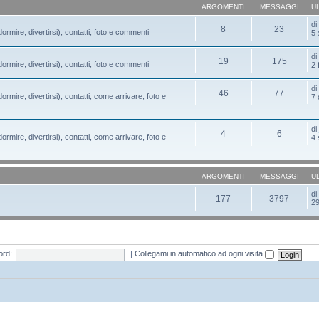
ARGOMENTI
MESSAGGI
U
d
8
23
ormire, divertirsi), contatti, foto e commenti
5 
d
19
175
ormire, divertirsi), contatti, foto e commenti
2 
d
46
77
ormire, divertirsi), contatti, come arrivare, foto e
7 
d
4
6
ormire, divertirsi), contatti, come arrivare, foto e
4 
ARGOMENTI
MESSAGGI
U
d
177
3797
29
rd:
|
Collegami in automatico ad ogni visita