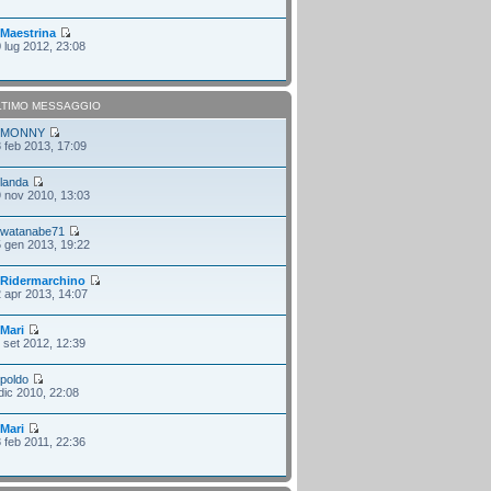
i
Maestrina
 lug 2012, 23:08
LTIMO MESSAGGIO
i
MONNY
 feb 2013, 17:09
i
landa
 nov 2010, 13:03
i
watanabe71
 gen 2013, 19:22
i
Ridermarchino
 apr 2013, 14:07
i
Mari
 set 2012, 12:39
i
poldo
dic 2010, 22:08
i
Mari
 feb 2011, 22:36