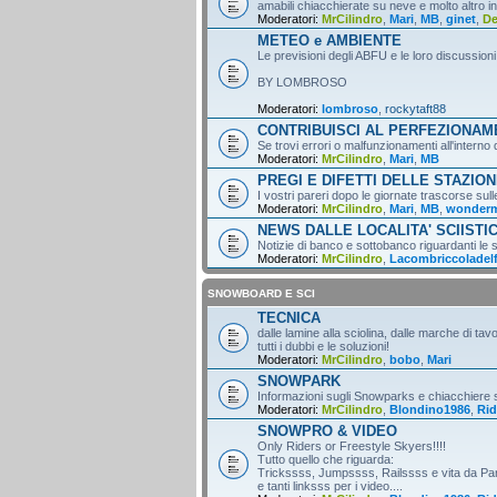
amabili chiacchierate su neve e molto altro i
Moderatori:
MrCilindro
,
Mari
,
MB
,
ginet
,
D
METEO e AMBIENTE
Le previsioni degli ABFU e le loro discussioni
BY LOMBROSO
Moderatori:
lombroso
,
rockytaft88
CONTRIBUISCI AL PERFEZIONA
Se trovi errori o malfunzionamenti all'intern
Moderatori:
MrCilindro
,
Mari
,
MB
PREGI E DIFETTI DELLE STAZION
I vostri pareri dopo le giornate trascorse sull
Moderatori:
MrCilindro
,
Mari
,
MB
,
wonder
NEWS DALLE LOCALITA' SCIISTI
Notizie di banco e sottobanco riguardanti le s
Moderatori:
MrCilindro
,
Lacombriccoladel
SNOWBOARD E SCI
TECNICA
dalle lamine alla sciolina, dalle marche di tav
tutti i dubbi e le soluzioni!
Moderatori:
MrCilindro
,
bobo
,
Mari
SNOWPARK
Informazioni sugli Snowparks e chiacchiere
Moderatori:
MrCilindro
,
Blondino1986
,
Rid
SNOWPRO & VIDEO
Only Riders or Freestyle Skyers!!!!
Tutto quello che riguarda:
Trickssss, Jumpssss, Railssss e vita da Par
e tanti linksss per i video....