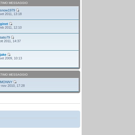
LTIMO MESSAGGIO
i
snow1979
set 2011, 13:18
i
ginet
feb 2011, 12:10
i
tatto79
ott 2011, 14:37
i
jake
set 2009, 10:13
LTIMO MESSAGGIO
i
MONNY
 nov 2010, 17:28