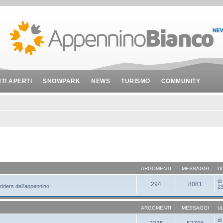
NTI APERTI
SNOWPARK
NEWS
TURISMO
COMMUNITY
ARGOMENTI
MESSAGGI
U
d
294
8081
 riders dell'appennino!
23
ARGOMENTI
MESSAGGI
U
d