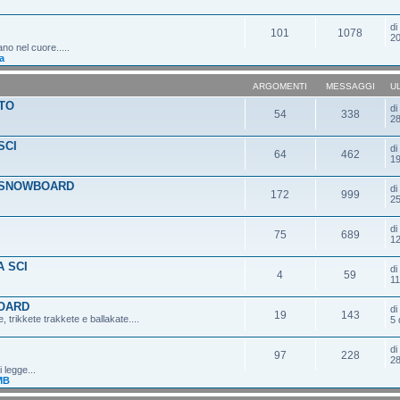
d
101
1078
20
ano nel cuore.....
a
ARGOMENTI
MESSAGGI
U
TO
d
54
338
28
SCI
d
64
462
19
 SNOWBOARD
d
172
999
25
d
75
689
12
 SCI
d
4
59
11
OARD
d
19
143
 trikkete trakkete e ballakate....
5 
d
97
228
28
 legge...
MB