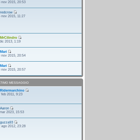
 nov 2015, 20:53
i
redcrow
 nov 2015, 11:27
i
MrCilindro
dic 2013, 1:19
i
Mari
 nov 2015, 20:54
i
Mari
 nov 2015, 20:57
LTIMO MESSAGGIO
i
Ridermarchino
 feb 2011, 9:23
i
Aaron
mar 2023, 15:53
i
guzza93
 ago 2012, 23:28