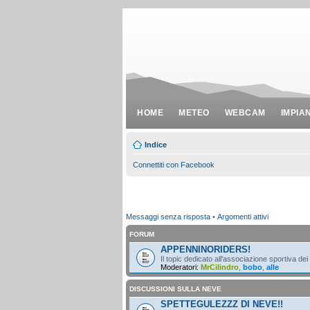
HOME
METEO
WEBCAM
IMPIA
Indice
Connettiti con Facebook
Messaggi senza risposta
•
Argomenti attivi
FORUM
APPENNINORIDERS!
Il topic dedicato all'associazione sportiva dei
Moderatori:
MrCilindro
,
bobo
,
alle
DISCUSSIONI SULLA NEVE
SPETTEGULEZZZ DI NEVE!!