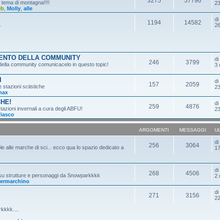
3275
57796
n tema di montagna!!!!
23
eb
,
Molly
,
alle
d
1194
14582
.
26
MENTO DELLA COMMUNITY
d
246
3799
o della community comunicacelo in questo topic!
3 
I
d
157
2059
e stazioni sciistiche
23
max
CHE!
d
259
4876
tazioni invernali a cura degli ABFU!
23
fiasco
ARGOMENTI
MESSAGGI
U
d
256
3064
ole alle marche di sci... ecco qua lo spazio dedicato a
17
d
268
4506
 su strutture e personaggi da Snowparkkkk
2 
ermarchino
d
271
3156
22
kkkk....