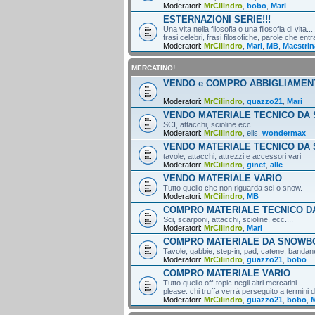
Moderatori:
MrCilindro
,
bobo
,
Mari
ESTERNAZIONI SERIE!!!
Una vita nella filosofia o una filosofia di vita....
frasi celebri, frasi filosofiche, parole che entr
Moderatori:
MrCilindro
,
Mari
,
MB
,
Maestrin
MERCATINO!
VENDO e COMPRO ABBIGLIAMEN
Moderatori:
MrCilindro
,
guazzo21
,
Mari
VENDO MATERIALE TECNICO DA 
SCI, attacchi, scioline ecc..
Moderatori:
MrCilindro
,
elis
,
wondermax
VENDO MATERIALE TECNICO DA
tavole, attacchi, attrezzi e accessori vari
Moderatori:
MrCilindro
,
ginet
,
alle
VENDO MATERIALE VARIO
Tutto quello che non riguarda sci o snow.
Moderatori:
MrCilindro
,
MB
COMPRO MATERIALE TECNICO DA
Sci, scarponi, attacchi, scioline, ecc....
Moderatori:
MrCilindro
,
Mari
COMPRO MATERIALE DA SNOWB
Tavole, gabbie, step-in, pad, catene, bandane,
Moderatori:
MrCilindro
,
guazzo21
,
bobo
COMPRO MATERIALE VARIO
Tutto quello off-topic negli altri mercatini...
please: chi truffa verrà perseguito a termini di
Moderatori:
MrCilindro
,
guazzo21
,
bobo
,