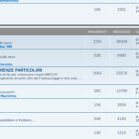
ermarchino
d
169
1501
14
ARGOMENTI
MESSAGGI
U
d
2231
39349
lo sport,
14
ari
,
MB
d
538
6990
 sulla neve
25
iscostu
RRENZE PARTICOLARI
d
2043
23276
 di rito per conoscere i nuovi ABFU!!!!
30
gimento di certe cifre del Fankazzeggio e non solo.....
d
293
13799
 mondo!!!!!
8 
,
Maestrina
d
158
3559
4 
d
549
4145
quotidiano e freddure....
19
d
140
1214
12