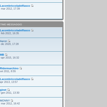
i
Lacombriccoladelfiasco
 mar 2012, 17:39
LTIMO MESSAGGIO
i
Lacombriccoladelfiasco
 feb 2022, 16:35
i
Aaron
 dic 2020, 17:28
i
MB
 apr 2015, 16:32
i
Ridermarchino
set 2011, 8:55
i
Lacombriccoladelfiasco
apr 2013, 13:57
i
ginet
 gen 2011, 13:30
i
MONNY
 mar 2012, 16:42