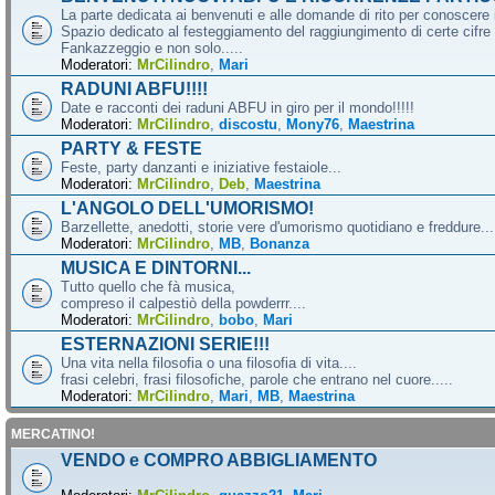
La parte dedicata ai benvenuti e alle domande di rito per conoscere 
Spazio dedicato al festeggiamento del raggiungimento di certe cifre 
Fankazzeggio e non solo.....
Moderatori:
MrCilindro
,
Mari
RADUNI ABFU!!!!
Date e racconti dei raduni ABFU in giro per il mondo!!!!!
Moderatori:
MrCilindro
,
discostu
,
Mony76
,
Maestrina
PARTY & FESTE
Feste, party danzanti e iniziative festaiole...
Moderatori:
MrCilindro
,
Deb
,
Maestrina
L'ANGOLO DELL'UMORISMO!
Barzellette, anedotti, storie vere d'umorismo quotidiano e freddure...
Moderatori:
MrCilindro
,
MB
,
Bonanza
MUSICA E DINTORNI...
Tutto quello che fà musica,
compreso il calpestiò della powderrr....
Moderatori:
MrCilindro
,
bobo
,
Mari
ESTERNAZIONI SERIE!!!
Una vita nella filosofia o una filosofia di vita....
frasi celebri, frasi filosofiche, parole che entrano nel cuore.....
Moderatori:
MrCilindro
,
Mari
,
MB
,
Maestrina
MERCATINO!
VENDO e COMPRO ABBIGLIAMENTO