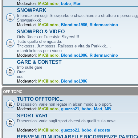
Moderatori:
MrCilindro
,
bobo
,
Mari
SNOWPARK
Informazioni sugli Snowparks e chiacchiere su strutture e personag
Snowparkkkk
Moderatori:
MrCilindro
,
Blondino1986
,
Ridermarchino
SNOWPRO & VIDEO
Only Riders or Freestyle Skyers!!!!
Tutto quello che riguarda:
Trickssss, Jumpssss, Railssss e vita da Parkkkk....
e tanti linksss per i video....
Moderatori:
MrCilindro
,
Blondino1986
,
Ridermarchino
GARE & CONTEST
Info sulle gare
Orari
ecc.
Moderatori:
MrCilindro
,
Blondino1986
OFF-TOPIC
TUTTO OFFTOPIC...
Discussioni varie non legate in alcun modo allo sport,
Moderatori:
MrCilindro
,
guazzo21
,
bobo
,
Mari
,
MB
SPORT VARI
Discussioni varie sugli sport diversi da quelli sulla neve
Moderatori:
MrCilindro
,
guazzo21
,
bobo
,
discostu
BENVENUTI NUOVI ABFU E RICORRENZE PARTIC