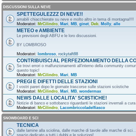
DISCUSSIONI SULLA NEVE
SPETTEGULEZZZ DI NEVE!!
amabili chiacchierate su neve e molto altro in tema di montagna!!!!
Moderatori:
MrCilindro
,
Mari
,
MB
,
ginet
,
Deb
,
Molly
,
alle
METEO e AMBIENTE
Le previsioni degli ABFU e le loro discussioni.
BY LOMBROSO
Moderatori:
lombroso
,
rockytaft88
CONTRIBUISCI AL PERFEZIONAMENTO DELLA C
Se trovi errori o malfunzionamenti all'interno della community comun
questo topic!
Moderatori:
MrCilindro
,
Mari
,
MB
PREGI E DIFETTI DELLE STAZIONI
I vostri pareri dopo le giornate trascorse sulle stazioni sciistiche
Moderatori:
MrCilindro
,
Mari
,
MB
,
wondermax
NEWS DALLE LOCALITA' SCIISTICHE!
Notizie di banco e sottobanco riguardanti le stazioni invernali a cur
Moderatori:
MrCilindro
,
Lacombriccoladelfiasco
SNOWBOARD E SCI
TECNICA
dalle lamine alla sciolina, dalle marche di tavole alle marche di sci.
spazio dedicato a tutti i dubbi e le soluzioni!