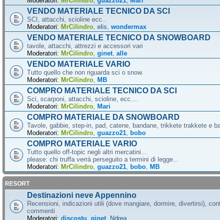
Moderatori:
MrCilindro
,
guazzo21
,
Mari
VENDO MATERIALE TECNICO DA SCI
SCI, attacchi, scioline ecc..
Moderatori:
MrCilindro
,
elis
,
wondermax
VENDO MATERIALE TECNICO DA SNOWBOARD
tavole, attacchi, attrezzi e accessori vari
Moderatori:
MrCilindro
,
ginet
,
alle
VENDO MATERIALE VARIO
Tutto quello che non riguarda sci o snow.
Moderatori:
MrCilindro
,
MB
COMPRO MATERIALE TECNICO DA SCI
Sci, scarponi, attacchi, scioline, ecc....
Moderatori:
MrCilindro
,
Mari
COMPRO MATERIALE DA SNOWBOARD
Tavole, gabbie, step-in, pad, catene, bandane, trikkete trakkete e bal
Moderatori:
MrCilindro
,
guazzo21
,
bobo
COMPRO MATERIALE VARIO
Tutto quello off-topic negli altri mercatini...
please: chi truffa verrà perseguito a termini di legge...
Moderatori:
MrCilindro
,
guazzo21
,
bobo
,
MB
RESORT
Destinazioni neve Appennino
Recensioni, indicazioni utili (dove mangiare, dormire, divertirsi), cont
commenti
Moderatori:
discostu
,
ginet
,
Ndrea