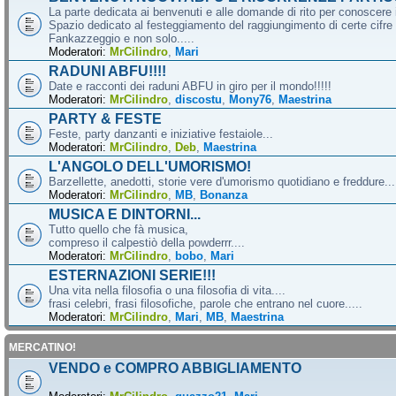
La parte dedicata ai benvenuti e alle domande di rito per conoscere 
Spazio dedicato al festeggiamento del raggiungimento di certe cifre 
Fankazzeggio e non solo.....
Moderatori:
MrCilindro
,
Mari
RADUNI ABFU!!!!
Date e racconti dei raduni ABFU in giro per il mondo!!!!!
Moderatori:
MrCilindro
,
discostu
,
Mony76
,
Maestrina
PARTY & FESTE
Feste, party danzanti e iniziative festaiole...
Moderatori:
MrCilindro
,
Deb
,
Maestrina
L'ANGOLO DELL'UMORISMO!
Barzellette, anedotti, storie vere d'umorismo quotidiano e freddure...
Moderatori:
MrCilindro
,
MB
,
Bonanza
MUSICA E DINTORNI...
Tutto quello che fà musica,
compreso il calpestiò della powderrr....
Moderatori:
MrCilindro
,
bobo
,
Mari
ESTERNAZIONI SERIE!!!
Una vita nella filosofia o una filosofia di vita....
frasi celebri, frasi filosofiche, parole che entrano nel cuore.....
Moderatori:
MrCilindro
,
Mari
,
MB
,
Maestrina
MERCATINO!
VENDO e COMPRO ABBIGLIAMENTO