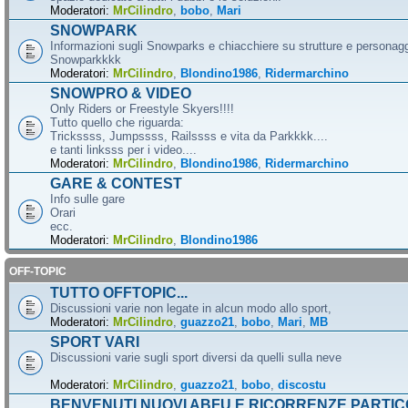
Moderatori:
MrCilindro
,
bobo
,
Mari
SNOWPARK
Informazioni sugli Snowparks e chiacchiere su strutture e personag
Snowparkkkk
Moderatori:
MrCilindro
,
Blondino1986
,
Ridermarchino
SNOWPRO & VIDEO
Only Riders or Freestyle Skyers!!!!
Tutto quello che riguarda:
Trickssss, Jumpssss, Railssss e vita da Parkkkk....
e tanti linksss per i video....
Moderatori:
MrCilindro
,
Blondino1986
,
Ridermarchino
GARE & CONTEST
Info sulle gare
Orari
ecc.
Moderatori:
MrCilindro
,
Blondino1986
OFF-TOPIC
TUTTO OFFTOPIC...
Discussioni varie non legate in alcun modo allo sport,
Moderatori:
MrCilindro
,
guazzo21
,
bobo
,
Mari
,
MB
SPORT VARI
Discussioni varie sugli sport diversi da quelli sulla neve
Moderatori:
MrCilindro
,
guazzo21
,
bobo
,
discostu
BENVENUTI NUOVI ABFU E RICORRENZE PARTIC