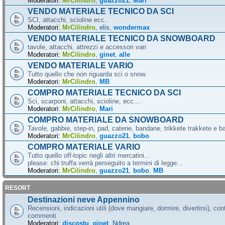
Moderatori:
MrCilindro
,
guazzo21
,
Mari
VENDO MATERIALE TECNICO DA SCI
SCI, attacchi, scioline ecc..
Moderatori:
MrCilindro
,
elis
,
wondermax
VENDO MATERIALE TECNICO DA SNOWBOARD
tavole, attacchi, attrezzi e accessori vari
Moderatori:
MrCilindro
,
ginet
,
alle
VENDO MATERIALE VARIO
Tutto quello che non riguarda sci o snow.
Moderatori:
MrCilindro
,
MB
COMPRO MATERIALE TECNICO DA SCI
Sci, scarponi, attacchi, scioline, ecc....
Moderatori:
MrCilindro
,
Mari
COMPRO MATERIALE DA SNOWBOARD
Tavole, gabbie, step-in, pad, catene, bandane, trikkete trakkete e bal
Moderatori:
MrCilindro
,
guazzo21
,
bobo
COMPRO MATERIALE VARIO
Tutto quello off-topic negli altri mercatini...
please: chi truffa verrà perseguito a termini di legge...
Moderatori:
MrCilindro
,
guazzo21
,
bobo
,
MB
RESORT
Destinazioni neve Appennino
Recensioni, indicazioni utili (dove mangiare, dormire, divertirsi), cont
commenti
Moderatori:
discostu
,
ginet
,
Ndrea