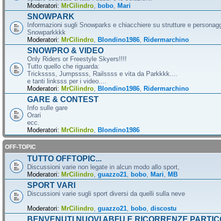
Moderatori:
MrCilindro
,
bobo
,
Mari
SNOWPARK
Informazioni sugli Snowparks e chiacchiere su strutture e personag
Snowparkkkk
Moderatori:
MrCilindro
,
Blondino1986
,
Ridermarchino
SNOWPRO & VIDEO
Only Riders or Freestyle Skyers!!!!
Tutto quello che riguarda:
Trickssss, Jumpssss, Railssss e vita da Parkkkk....
e tanti linksss per i video....
Moderatori:
MrCilindro
,
Blondino1986
,
Ridermarchino
GARE & CONTEST
Info sulle gare
Orari
ecc.
Moderatori:
MrCilindro
,
Blondino1986
OFF-TOPIC
TUTTO OFFTOPIC...
Discussioni varie non legate in alcun modo allo sport,
Moderatori:
MrCilindro
,
guazzo21
,
bobo
,
Mari
,
MB
SPORT VARI
Discussioni varie sugli sport diversi da quelli sulla neve
Moderatori:
MrCilindro
,
guazzo21
,
bobo
,
discostu
BENVENUTI NUOVI ABFU E RICORRENZE PARTIC