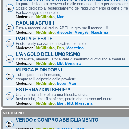
La parte dedicata ai benvenuti e alle domande di rito per conoscere 
Spazio dedicato al festeggiamento del raggiungimento di certe cifre 
Fankazzeggio e non solo.....
Moderatori:
MrCilindro
,
Mari
RADUNI ABFU!!!!
Date e racconti dei raduni ABFU in giro per il mondo!!!!!
Moderatori:
MrCilindro
,
discostu
,
Mony76
,
Maestrina
PARTY & FESTE
Feste, party danzanti e iniziative festaiole...
Moderatori:
MrCilindro
,
Deb
,
Maestrina
L'ANGOLO DELL'UMORISMO!
Barzellette, anedotti, storie vere d'umorismo quotidiano e freddure...
Moderatori:
MrCilindro
,
MB
,
Bonanza
MUSICA E DINTORNI...
Tutto quello che fà musica,
compreso il calpestiò della powderrr....
Moderatori:
MrCilindro
,
bobo
,
Mari
ESTERNAZIONI SERIE!!!
Una vita nella filosofia o una filosofia di vita....
frasi celebri, frasi filosofiche, parole che entrano nel cuore.....
Moderatori:
MrCilindro
,
Mari
,
MB
,
Maestrina
MERCATINO!
VENDO e COMPRO ABBIGLIAMENTO