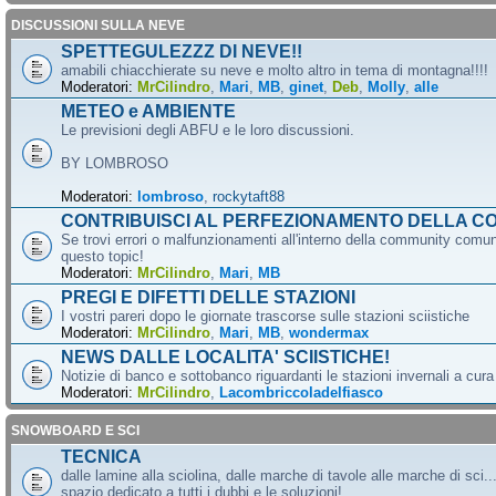
DISCUSSIONI SULLA NEVE
SPETTEGULEZZZ DI NEVE!!
amabili chiacchierate su neve e molto altro in tema di montagna!!!!
Moderatori:
MrCilindro
,
Mari
,
MB
,
ginet
,
Deb
,
Molly
,
alle
METEO e AMBIENTE
Le previsioni degli ABFU e le loro discussioni.
BY LOMBROSO
Moderatori:
lombroso
,
rockytaft88
CONTRIBUISCI AL PERFEZIONAMENTO DELLA C
Se trovi errori o malfunzionamenti all'interno della community comun
questo topic!
Moderatori:
MrCilindro
,
Mari
,
MB
PREGI E DIFETTI DELLE STAZIONI
I vostri pareri dopo le giornate trascorse sulle stazioni sciistiche
Moderatori:
MrCilindro
,
Mari
,
MB
,
wondermax
NEWS DALLE LOCALITA' SCIISTICHE!
Notizie di banco e sottobanco riguardanti le stazioni invernali a cur
Moderatori:
MrCilindro
,
Lacombriccoladelfiasco
SNOWBOARD E SCI
TECNICA
dalle lamine alla sciolina, dalle marche di tavole alle marche di sci.
spazio dedicato a tutti i dubbi e le soluzioni!