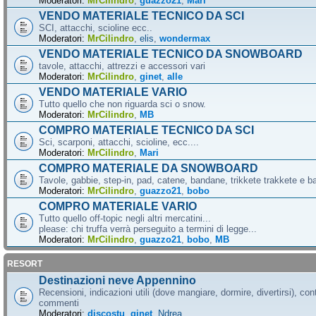
Moderatori:
MrCilindro
,
guazzo21
,
Mari
VENDO MATERIALE TECNICO DA SCI
SCI, attacchi, scioline ecc..
Moderatori:
MrCilindro
,
elis
,
wondermax
VENDO MATERIALE TECNICO DA SNOWBOARD
tavole, attacchi, attrezzi e accessori vari
Moderatori:
MrCilindro
,
ginet
,
alle
VENDO MATERIALE VARIO
Tutto quello che non riguarda sci o snow.
Moderatori:
MrCilindro
,
MB
COMPRO MATERIALE TECNICO DA SCI
Sci, scarponi, attacchi, scioline, ecc....
Moderatori:
MrCilindro
,
Mari
COMPRO MATERIALE DA SNOWBOARD
Tavole, gabbie, step-in, pad, catene, bandane, trikkete trakkete e bal
Moderatori:
MrCilindro
,
guazzo21
,
bobo
COMPRO MATERIALE VARIO
Tutto quello off-topic negli altri mercatini...
please: chi truffa verrà perseguito a termini di legge...
Moderatori:
MrCilindro
,
guazzo21
,
bobo
,
MB
RESORT
Destinazioni neve Appennino
Recensioni, indicazioni utili (dove mangiare, dormire, divertirsi), cont
commenti
Moderatori:
discostu
,
ginet
,
Ndrea