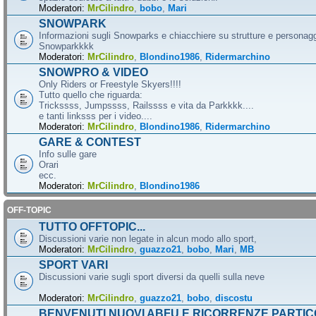
Moderatori:
MrCilindro
,
bobo
,
Mari
SNOWPARK
Informazioni sugli Snowparks e chiacchiere su strutture e personag
Snowparkkkk
Moderatori:
MrCilindro
,
Blondino1986
,
Ridermarchino
SNOWPRO & VIDEO
Only Riders or Freestyle Skyers!!!!
Tutto quello che riguarda:
Trickssss, Jumpssss, Railssss e vita da Parkkkk....
e tanti linksss per i video....
Moderatori:
MrCilindro
,
Blondino1986
,
Ridermarchino
GARE & CONTEST
Info sulle gare
Orari
ecc.
Moderatori:
MrCilindro
,
Blondino1986
OFF-TOPIC
TUTTO OFFTOPIC...
Discussioni varie non legate in alcun modo allo sport,
Moderatori:
MrCilindro
,
guazzo21
,
bobo
,
Mari
,
MB
SPORT VARI
Discussioni varie sugli sport diversi da quelli sulla neve
Moderatori:
MrCilindro
,
guazzo21
,
bobo
,
discostu
BENVENUTI NUOVI ABFU E RICORRENZE PARTIC