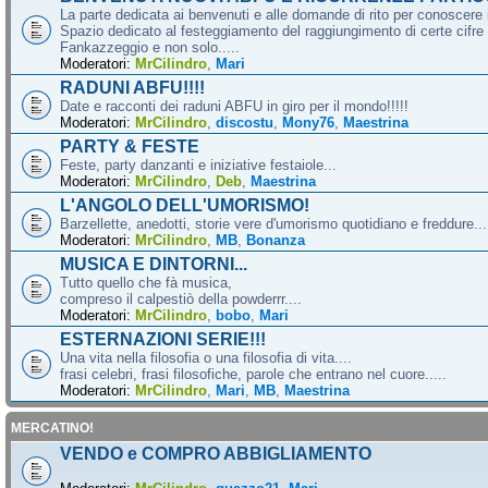
La parte dedicata ai benvenuti e alle domande di rito per conoscere 
Spazio dedicato al festeggiamento del raggiungimento di certe cifre 
Fankazzeggio e non solo.....
Moderatori:
MrCilindro
,
Mari
RADUNI ABFU!!!!
Date e racconti dei raduni ABFU in giro per il mondo!!!!!
Moderatori:
MrCilindro
,
discostu
,
Mony76
,
Maestrina
PARTY & FESTE
Feste, party danzanti e iniziative festaiole...
Moderatori:
MrCilindro
,
Deb
,
Maestrina
L'ANGOLO DELL'UMORISMO!
Barzellette, anedotti, storie vere d'umorismo quotidiano e freddure...
Moderatori:
MrCilindro
,
MB
,
Bonanza
MUSICA E DINTORNI...
Tutto quello che fà musica,
compreso il calpestiò della powderrr....
Moderatori:
MrCilindro
,
bobo
,
Mari
ESTERNAZIONI SERIE!!!
Una vita nella filosofia o una filosofia di vita....
frasi celebri, frasi filosofiche, parole che entrano nel cuore.....
Moderatori:
MrCilindro
,
Mari
,
MB
,
Maestrina
MERCATINO!
VENDO e COMPRO ABBIGLIAMENTO