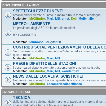
DISCUSSIONI SULLA NEVE
SPETTEGULEZZZ DI NEVE!!
amabili chiacchierate su neve e molto altro in tema di montagna!!!!
Moderatori:
MrCilindro
,
Mari
,
MB
,
ginet
,
Deb
,
Molly
,
alle
METEO e AMBIENTE
Le previsioni degli ABFU e le loro discussioni.
BY LOMBROSO
Moderatori:
lombroso
,
rockytaft88
CONTRIBUISCI AL PERFEZIONAMENTO DELLA C
Se trovi errori o malfunzionamenti all'interno della community comun
questo topic!
Moderatori:
MrCilindro
,
Mari
,
MB
PREGI E DIFETTI DELLE STAZIONI
I vostri pareri dopo le giornate trascorse sulle stazioni sciistiche
Moderatori:
MrCilindro
,
Mari
,
MB
,
wondermax
NEWS DALLE LOCALITA' SCIISTICHE!
Notizie di banco e sottobanco riguardanti le stazioni invernali a cur
Moderatori:
MrCilindro
,
Lacombriccoladelfiasco
SNOWBOARD E SCI
TECNICA
dalle lamine alla sciolina, dalle marche di tavole alle marche di sci.
spazio dedicato a tutti i dubbi e le soluzioni!