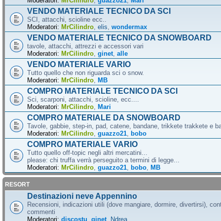
Moderatori:
MrCilindro
,
guazzo21
,
Mari
VENDO MATERIALE TECNICO DA SCI
SCI, attacchi, scioline ecc..
Moderatori:
MrCilindro
,
elis
,
wondermax
VENDO MATERIALE TECNICO DA SNOWBOARD
tavole, attacchi, attrezzi e accessori vari
Moderatori:
MrCilindro
,
ginet
,
alle
VENDO MATERIALE VARIO
Tutto quello che non riguarda sci o snow.
Moderatori:
MrCilindro
,
MB
COMPRO MATERIALE TECNICO DA SCI
Sci, scarponi, attacchi, scioline, ecc....
Moderatori:
MrCilindro
,
Mari
COMPRO MATERIALE DA SNOWBOARD
Tavole, gabbie, step-in, pad, catene, bandane, trikkete trakkete e bal
Moderatori:
MrCilindro
,
guazzo21
,
bobo
COMPRO MATERIALE VARIO
Tutto quello off-topic negli altri mercatini...
please: chi truffa verrà perseguito a termini di legge...
Moderatori:
MrCilindro
,
guazzo21
,
bobo
,
MB
RESORT
Destinazioni neve Appennino
Recensioni, indicazioni utili (dove mangiare, dormire, divertirsi), cont
commenti
Moderatori:
discostu
,
ginet
,
Ndrea