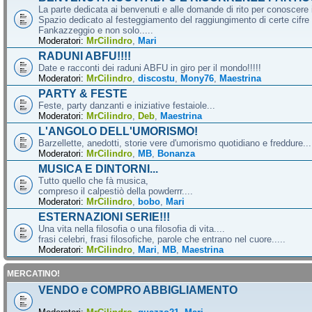
La parte dedicata ai benvenuti e alle domande di rito per conoscere 
Spazio dedicato al festeggiamento del raggiungimento di certe cifre 
Fankazzeggio e non solo.....
Moderatori:
MrCilindro
,
Mari
RADUNI ABFU!!!!
Date e racconti dei raduni ABFU in giro per il mondo!!!!!
Moderatori:
MrCilindro
,
discostu
,
Mony76
,
Maestrina
PARTY & FESTE
Feste, party danzanti e iniziative festaiole...
Moderatori:
MrCilindro
,
Deb
,
Maestrina
L'ANGOLO DELL'UMORISMO!
Barzellette, anedotti, storie vere d'umorismo quotidiano e freddure...
Moderatori:
MrCilindro
,
MB
,
Bonanza
MUSICA E DINTORNI...
Tutto quello che fà musica,
compreso il calpestiò della powderrr....
Moderatori:
MrCilindro
,
bobo
,
Mari
ESTERNAZIONI SERIE!!!
Una vita nella filosofia o una filosofia di vita....
frasi celebri, frasi filosofiche, parole che entrano nel cuore.....
Moderatori:
MrCilindro
,
Mari
,
MB
,
Maestrina
MERCATINO!
VENDO e COMPRO ABBIGLIAMENTO