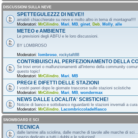
DISCUSSIONI SULLA NEVE
SPETTEGULEZZZ DI NEVE!!
amabili chiacchierate su neve e molto altro in tema di montagna!!!!
Moderatori:
MrCilindro
,
Mari
,
MB
,
ginet
,
Deb
,
Molly
,
alle
METEO e AMBIENTE
Le previsioni degli ABFU e le loro discussioni.
BY LOMBROSO
Moderatori:
lombroso
,
rockytaft88
CONTRIBUISCI AL PERFEZIONAMENTO DELLA C
Se trovi errori o malfunzionamenti all'interno della community comun
questo topic!
Moderatori:
MrCilindro
,
Mari
,
MB
PREGI E DIFETTI DELLE STAZIONI
I vostri pareri dopo le giornate trascorse sulle stazioni sciistiche
Moderatori:
MrCilindro
,
Mari
,
MB
,
wondermax
NEWS DALLE LOCALITA' SCIISTICHE!
Notizie di banco e sottobanco riguardanti le stazioni invernali a cur
Moderatori:
MrCilindro
,
Lacombriccoladelfiasco
SNOWBOARD E SCI
TECNICA
dalle lamine alla sciolina, dalle marche di tavole alle marche di sci.
spazio dedicato a tutti i dubbi e le soluzioni!