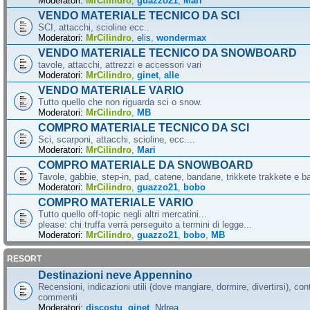
Moderatori:
MrCilindro
,
guazzo21
,
Mari
VENDO MATERIALE TECNICO DA SCI
SCI, attacchi, scioline ecc..
Moderatori:
MrCilindro
,
elis
,
wondermax
VENDO MATERIALE TECNICO DA SNOWBOARD
tavole, attacchi, attrezzi e accessori vari
Moderatori:
MrCilindro
,
ginet
,
alle
VENDO MATERIALE VARIO
Tutto quello che non riguarda sci o snow.
Moderatori:
MrCilindro
,
MB
COMPRO MATERIALE TECNICO DA SCI
Sci, scarponi, attacchi, scioline, ecc....
Moderatori:
MrCilindro
,
Mari
COMPRO MATERIALE DA SNOWBOARD
Tavole, gabbie, step-in, pad, catene, bandane, trikkete trakkete e bal
Moderatori:
MrCilindro
,
guazzo21
,
bobo
COMPRO MATERIALE VARIO
Tutto quello off-topic negli altri mercatini...
please: chi truffa verrà perseguito a termini di legge...
Moderatori:
MrCilindro
,
guazzo21
,
bobo
,
MB
RESORT
Destinazioni neve Appennino
Recensioni, indicazioni utili (dove mangiare, dormire, divertirsi), cont
commenti
Moderatori:
discostu
,
ginet
,
Ndrea