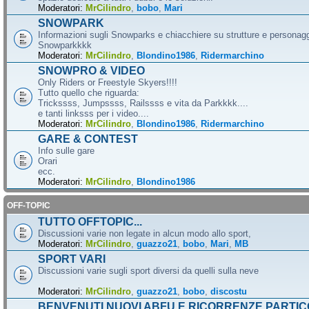
Moderatori:
MrCilindro
,
bobo
,
Mari
SNOWPARK
Informazioni sugli Snowparks e chiacchiere su strutture e personag
Snowparkkkk
Moderatori:
MrCilindro
,
Blondino1986
,
Ridermarchino
SNOWPRO & VIDEO
Only Riders or Freestyle Skyers!!!!
Tutto quello che riguarda:
Trickssss, Jumpssss, Railssss e vita da Parkkkk....
e tanti linksss per i video....
Moderatori:
MrCilindro
,
Blondino1986
,
Ridermarchino
GARE & CONTEST
Info sulle gare
Orari
ecc.
Moderatori:
MrCilindro
,
Blondino1986
OFF-TOPIC
TUTTO OFFTOPIC...
Discussioni varie non legate in alcun modo allo sport,
Moderatori:
MrCilindro
,
guazzo21
,
bobo
,
Mari
,
MB
SPORT VARI
Discussioni varie sugli sport diversi da quelli sulla neve
Moderatori:
MrCilindro
,
guazzo21
,
bobo
,
discostu
BENVENUTI NUOVI ABFU E RICORRENZE PARTIC