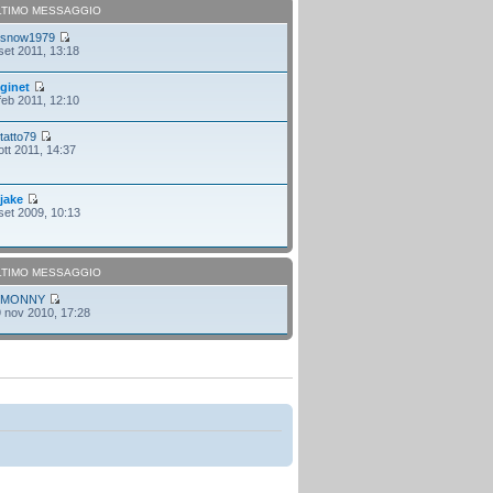
LTIMO MESSAGGIO
i
snow1979
set 2011, 13:18
i
ginet
feb 2011, 12:10
i
tatto79
ott 2011, 14:37
i
jake
set 2009, 10:13
LTIMO MESSAGGIO
i
MONNY
 nov 2010, 17:28