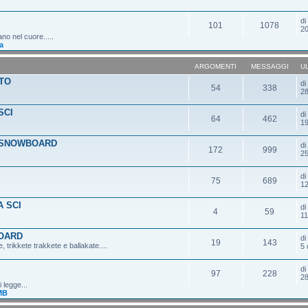
d
101
1078
20
ano nel cuore.....
a
ARGOMENTI
MESSAGGI
U
TO
d
54
338
28
SCI
d
64
462
19
 SNOWBOARD
d
172
999
25
d
75
689
12
 SCI
d
4
59
11
OARD
d
19
143
 trikkete trakkete e ballakate....
5 
d
97
228
28
 legge...
MB