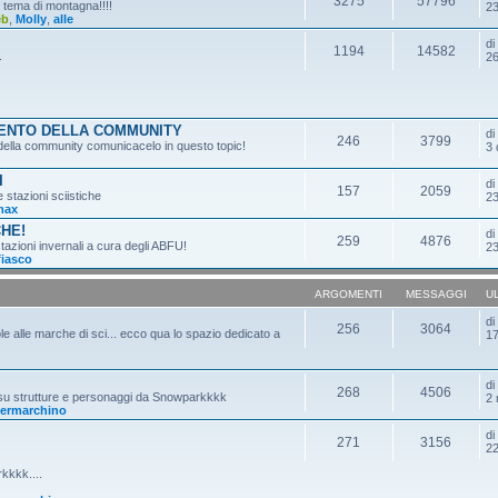
3275
57796
n tema di montagna!!!!
23
eb
,
Molly
,
alle
d
1194
14582
.
26
MENTO DELLA COMMUNITY
d
246
3799
o della community comunicacelo in questo topic!
3 
I
d
157
2059
e stazioni sciistiche
23
max
CHE!
d
259
4876
tazioni invernali a cura degli ABFU!
23
fiasco
ARGOMENTI
MESSAGGI
U
d
256
3064
ole alle marche di sci... ecco qua lo spazio dedicato a
17
d
268
4506
 su strutture e personaggi da Snowparkkkk
2 
ermarchino
d
271
3156
22
kkkk....