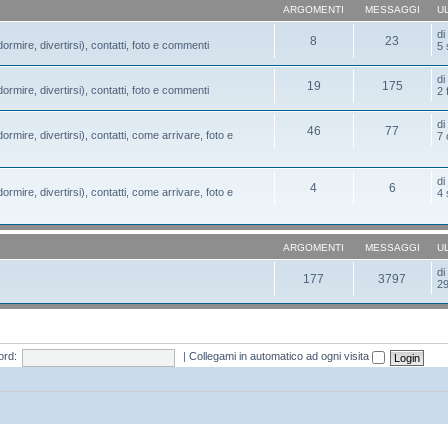
ARGOMENTI
MESSAGGI
U
d
8
23
ormire, divertirsi), contatti, foto e commenti
5 
d
19
175
ormire, divertirsi), contatti, foto e commenti
2 
d
46
77
ormire, divertirsi), contatti, come arrivare, foto e
7 
d
4
6
ormire, divertirsi), contatti, come arrivare, foto e
4 
ARGOMENTI
MESSAGGI
U
d
177
3797
29
rd:
|
Collegami in automatico ad ogni visita