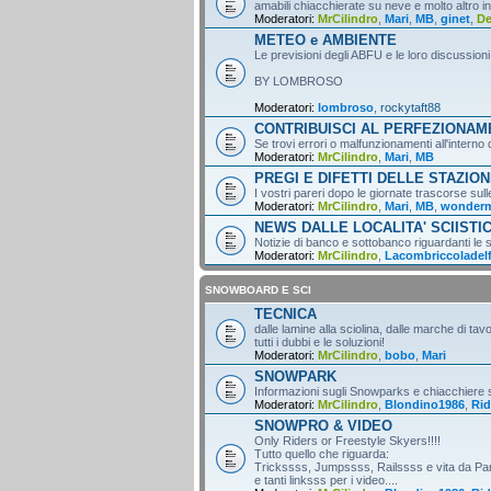
amabili chiacchierate su neve e molto altro i
Moderatori:
MrCilindro
,
Mari
,
MB
,
ginet
,
D
METEO e AMBIENTE
Le previsioni degli ABFU e le loro discussioni
BY LOMBROSO
Moderatori:
lombroso
,
rockytaft88
CONTRIBUISCI AL PERFEZIONA
Se trovi errori o malfunzionamenti all'intern
Moderatori:
MrCilindro
,
Mari
,
MB
PREGI E DIFETTI DELLE STAZION
I vostri pareri dopo le giornate trascorse sull
Moderatori:
MrCilindro
,
Mari
,
MB
,
wonder
NEWS DALLE LOCALITA' SCIISTI
Notizie di banco e sottobanco riguardanti le s
Moderatori:
MrCilindro
,
Lacombriccoladel
SNOWBOARD E SCI
TECNICA
dalle lamine alla sciolina, dalle marche di tav
tutti i dubbi e le soluzioni!
Moderatori:
MrCilindro
,
bobo
,
Mari
SNOWPARK
Informazioni sugli Snowparks e chiacchiere
Moderatori:
MrCilindro
,
Blondino1986
,
Rid
SNOWPRO & VIDEO
Only Riders or Freestyle Skyers!!!!
Tutto quello che riguarda:
Trickssss, Jumpssss, Railssss e vita da Par
e tanti linksss per i video....