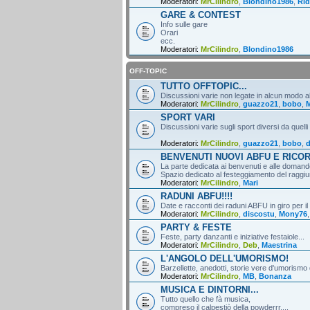
Moderatori:
MrCilindro
,
Blondino1986
,
Rid
GARE & CONTEST
Info sulle gare
Orari
ecc.
Moderatori:
MrCilindro
,
Blondino1986
OFF-TOPIC
TUTTO OFFTOPIC...
Discussioni varie non legate in alcun modo al
Moderatori:
MrCilindro
,
guazzo21
,
bobo
,
M
SPORT VARI
Discussioni varie sugli sport diversi da quelli
Moderatori:
MrCilindro
,
guazzo21
,
bobo
,
d
BENVENUTI NUOVI ABFU E RICO
La parte dedicata ai benvenuti e alle domande
Spazio dedicato al festeggiamento del raggiun
Moderatori:
MrCilindro
,
Mari
RADUNI ABFU!!!!
Date e racconti dei raduni ABFU in giro per il
Moderatori:
MrCilindro
,
discostu
,
Mony76
PARTY & FESTE
Feste, party danzanti e iniziative festaiole...
Moderatori:
MrCilindro
,
Deb
,
Maestrina
L'ANGOLO DELL'UMORISMO!
Barzellette, anedotti, storie vere d'umorismo 
Moderatori:
MrCilindro
,
MB
,
Bonanza
MUSICA E DINTORNI...
Tutto quello che fà musica,
compreso il calpestiò della powderrr....