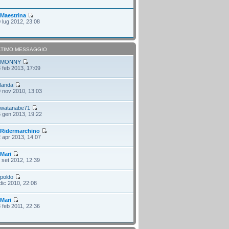
i
Maestrina
 lug 2012, 23:08
LTIMO MESSAGGIO
i
MONNY
 feb 2013, 17:09
i
landa
 nov 2010, 13:03
i
watanabe71
 gen 2013, 19:22
i
Ridermarchino
 apr 2013, 14:07
i
Mari
 set 2012, 12:39
i
poldo
dic 2010, 22:08
i
Mari
 feb 2011, 22:36