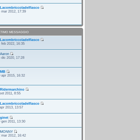
i
Lacombriccoladelfiasco
 mar 2012, 17:39
LTIMO MESSAGGIO
i
Lacombriccoladelfiasco
 feb 2022, 16:35
i
Aaron
 dic 2020, 17:28
i
MB
 apr 2015, 16:32
i
Ridermarchino
set 2011, 8:55
i
Lacombriccoladelfiasco
apr 2013, 13:57
i
ginet
 gen 2011, 13:30
i
MONNY
 mar 2012, 16:42