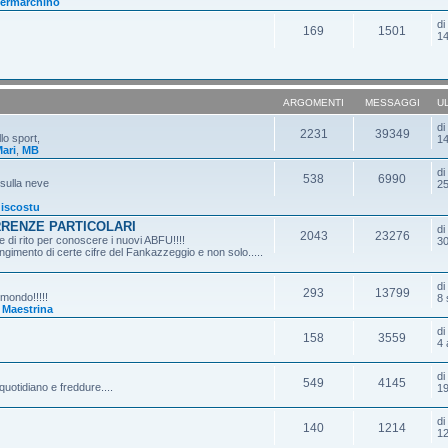
ermarchino
d
169
1501
14
ARGOMENTI
MESSAGGI
U
d
2231
39349
lo sport,
14
ari
,
MB
d
538
6990
 sulla neve
25
iscostu
RRENZE PARTICOLARI
d
2043
23276
 di rito per conoscere i nuovi ABFU!!!!
30
gimento di certe cifre del Fankazzeggio e non solo.....
d
293
13799
 mondo!!!!!
8 
,
Maestrina
d
158
3559
4 
d
549
4145
quotidiano e freddure....
19
d
140
1214
12