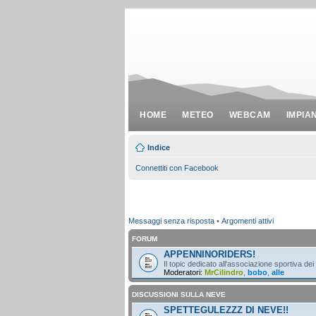
HOME
METEO
WEBCAM
IMPIA
Indice
Connettiti con Facebook
Messaggi senza risposta
•
Argomenti attivi
FORUM
APPENNINORIDERS!
Il topic dedicato all'associazione sportiva dei
Moderatori:
MrCilindro
,
bobo
,
alle
DISCUSSIONI SULLA NEVE
SPETTEGULEZZZ DI NEVE!!