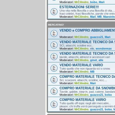
Moderatori:
MrCilindro
,
bobo
,
Mari
ESTERNAZIONI SERIE!!!
Una vita nella filosofia o una filosofia di vita....
frasi celebri, frasi filosofiche, parole che entr
Moderatori:
MrCilindro
,
Mari
,
MB
,
Maestrin
MERCATINO!
VENDO e COMPRO ABBIGLIAMEN
Moderatori:
MrCilindro
,
guazzo21
,
Mari
VENDO MATERIALE TECNICO DA 
SCI, attacchi, scioline ecc..
Moderatori:
MrCilindro
,
elis
,
wondermax
VENDO MATERIALE TECNICO DA
tavole, attacchi, attrezzi e accessori vari
Moderatori:
MrCilindro
,
ginet
,
alle
VENDO MATERIALE VARIO
Tutto quello che non riguarda sci o snow.
Moderatori:
MrCilindro
,
MB
COMPRO MATERIALE TECNICO DA
Sci, scarponi, attacchi, scioline, ecc....
Moderatori:
MrCilindro
,
Mari
COMPRO MATERIALE DA SNOWB
Tavole, gabbie, step-in, pad, catene, bandane,
Moderatori:
MrCilindro
,
guazzo21
,
bobo
COMPRO MATERIALE VARIO
Tutto quello off-topic negli altri mercatini...
please: chi truffa verrà perseguito a termini di
Moderatori:
MrCilindro
,
guazzo21
,
bobo
,