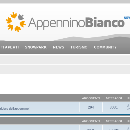
NTI APERTI
SNOWPARK
NEWS
TURISMO
COMMUNITY
ARGOMENTI
MESSAGGI
U
d
294
8081
 riders dell'appennino!
23
ARGOMENTI
MESSAGGI
U
d