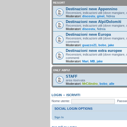
RESORT
Destinazioni neve Appennino
Recensioni, indicazioni utili (dove mangiare, d
Moderatori:
discostu
,
ginet
,
Ndrea
Destinazioni neve Alpi/Dolomiti
Recensioni, indicazioni utili (dove mangiare, d
Moderatori:
discostu
,
Ndrea
Destinazioni neve Europa
Recensioni, indicazioni utili (dove mangiare, d
commenti
Moderatori:
guazzo21
,
bobo
,
jake
Destinazioni neve extra europee
Recensioni, indicazioni utili (dove mangiare, d
commenti
Moderatori:
Mari
,
MB
,
jake
ONLY ABFU!
STAFF
area riservata
Moderatori:
MrCilindro
,
bobo
,
alle
LOGIN
•
ISCRIVITI
Nome utente:
Passwo
SOCIAL LOGIN OPTIONS
Sign In