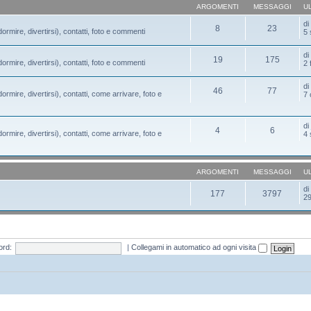
ARGOMENTI
MESSAGGI
U
d
8
23
ormire, divertirsi), contatti, foto e commenti
5 
d
19
175
ormire, divertirsi), contatti, foto e commenti
2 
d
46
77
ormire, divertirsi), contatti, come arrivare, foto e
7 
d
4
6
ormire, divertirsi), contatti, come arrivare, foto e
4 
ARGOMENTI
MESSAGGI
U
d
177
3797
29
rd:
|
Collegami in automatico ad ogni visita