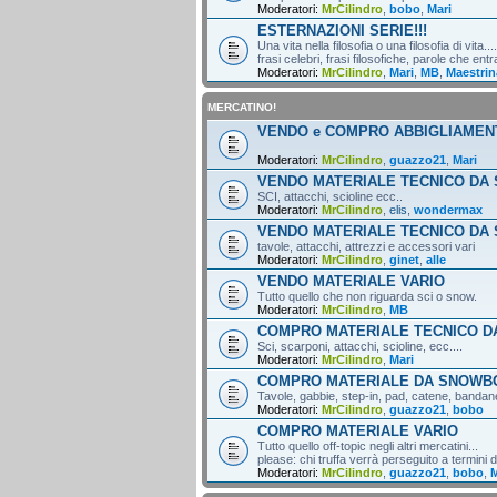
Moderatori:
MrCilindro
,
bobo
,
Mari
ESTERNAZIONI SERIE!!!
Una vita nella filosofia o una filosofia di vita....
frasi celebri, frasi filosofiche, parole che entr
Moderatori:
MrCilindro
,
Mari
,
MB
,
Maestrin
MERCATINO!
VENDO e COMPRO ABBIGLIAMEN
Moderatori:
MrCilindro
,
guazzo21
,
Mari
VENDO MATERIALE TECNICO DA 
SCI, attacchi, scioline ecc..
Moderatori:
MrCilindro
,
elis
,
wondermax
VENDO MATERIALE TECNICO DA
tavole, attacchi, attrezzi e accessori vari
Moderatori:
MrCilindro
,
ginet
,
alle
VENDO MATERIALE VARIO
Tutto quello che non riguarda sci o snow.
Moderatori:
MrCilindro
,
MB
COMPRO MATERIALE TECNICO DA
Sci, scarponi, attacchi, scioline, ecc....
Moderatori:
MrCilindro
,
Mari
COMPRO MATERIALE DA SNOWB
Tavole, gabbie, step-in, pad, catene, bandane,
Moderatori:
MrCilindro
,
guazzo21
,
bobo
COMPRO MATERIALE VARIO
Tutto quello off-topic negli altri mercatini...
please: chi truffa verrà perseguito a termini di
Moderatori:
MrCilindro
,
guazzo21
,
bobo
,