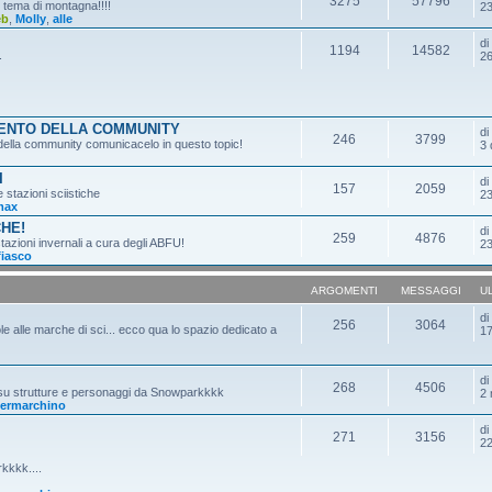
3275
57796
n tema di montagna!!!!
23
eb
,
Molly
,
alle
d
1194
14582
.
26
MENTO DELLA COMMUNITY
d
246
3799
o della community comunicacelo in questo topic!
3 
I
d
157
2059
e stazioni sciistiche
23
max
CHE!
d
259
4876
tazioni invernali a cura degli ABFU!
23
fiasco
ARGOMENTI
MESSAGGI
U
d
256
3064
ole alle marche di sci... ecco qua lo spazio dedicato a
17
d
268
4506
 su strutture e personaggi da Snowparkkkk
2 
ermarchino
d
271
3156
22
kkkk....