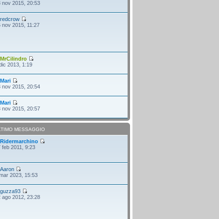
 nov 2015, 20:53
i
redcrow
 nov 2015, 11:27
i
MrCilindro
dic 2013, 1:19
i
Mari
 nov 2015, 20:54
i
Mari
 nov 2015, 20:57
LTIMO MESSAGGIO
i
Ridermarchino
 feb 2011, 9:23
i
Aaron
mar 2023, 15:53
i
guzza93
 ago 2012, 23:28