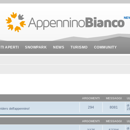
NTI APERTI
SNOWPARK
NEWS
TURISMO
COMMUNITY
ARGOMENTI
MESSAGGI
U
d
294
8081
 riders dell'appennino!
23
ARGOMENTI
MESSAGGI
U
d