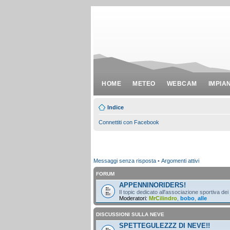
HOME
METEO
WEBCAM
IMPIA
Indice
Connettiti con Facebook
Messaggi senza risposta
•
Argomenti attivi
FORUM
APPENNINORIDERS!
Il topic dedicato all'associazione sportiva dei
Moderatori:
MrCilindro
,
bobo
,
alle
DISCUSSIONI SULLA NEVE
SPETTEGULEZZZ DI NEVE!!