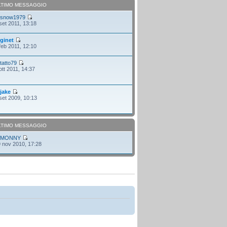
LTIMO MESSAGGIO
i
snow1979
set 2011, 13:18
i
ginet
feb 2011, 12:10
i
tatto79
ott 2011, 14:37
i
jake
set 2009, 10:13
LTIMO MESSAGGIO
i
MONNY
 nov 2010, 17:28