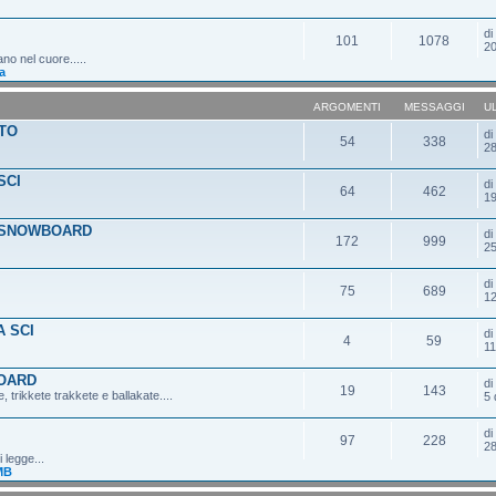
d
101
1078
20
ano nel cuore.....
a
ARGOMENTI
MESSAGGI
U
TO
d
54
338
28
SCI
d
64
462
19
 SNOWBOARD
d
172
999
25
d
75
689
12
 SCI
d
4
59
11
OARD
d
19
143
 trikkete trakkete e ballakate....
5 
d
97
228
28
 legge...
MB