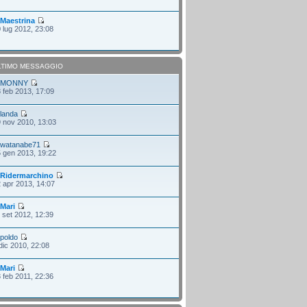
i
Maestrina
 lug 2012, 23:08
LTIMO MESSAGGIO
i
MONNY
 feb 2013, 17:09
i
landa
 nov 2010, 13:03
i
watanabe71
 gen 2013, 19:22
i
Ridermarchino
 apr 2013, 14:07
i
Mari
 set 2012, 12:39
i
poldo
dic 2010, 22:08
i
Mari
 feb 2011, 22:36