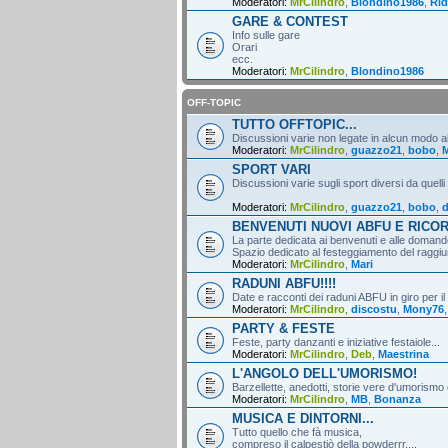
Moderatori:
MrCilindro
,
Blondino1986
,
Rid
GARE & CONTEST
Info sulle gare
Orari
ecc.
Moderatori:
MrCilindro
,
Blondino1986
OFF-TOPIC
TUTTO OFFTOPIC...
Discussioni varie non legate in alcun modo al
Moderatori:
MrCilindro
,
guazzo21
,
bobo
,
M
SPORT VARI
Discussioni varie sugli sport diversi da quelli
Moderatori:
MrCilindro
,
guazzo21
,
bobo
,
d
BENVENUTI NUOVI ABFU E RICO
La parte dedicata ai benvenuti e alle domande
Spazio dedicato al festeggiamento del raggiun
Moderatori:
MrCilindro
,
Mari
RADUNI ABFU!!!!
Date e racconti dei raduni ABFU in giro per il
Moderatori:
MrCilindro
,
discostu
,
Mony76
PARTY & FESTE
Feste, party danzanti e iniziative festaiole...
Moderatori:
MrCilindro
,
Deb
,
Maestrina
L'ANGOLO DELL'UMORISMO!
Barzellette, anedotti, storie vere d'umorismo 
Moderatori:
MrCilindro
,
MB
,
Bonanza
MUSICA E DINTORNI...
Tutto quello che fà musica,
compreso il calpestiò della powderrr....