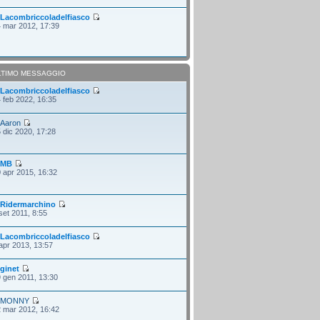
i
Lacombriccoladelfiasco
 mar 2012, 17:39
LTIMO MESSAGGIO
i
Lacombriccoladelfiasco
 feb 2022, 16:35
i
Aaron
 dic 2020, 17:28
i
MB
 apr 2015, 16:32
i
Ridermarchino
set 2011, 8:55
i
Lacombriccoladelfiasco
apr 2013, 13:57
i
ginet
 gen 2011, 13:30
i
MONNY
 mar 2012, 16:42