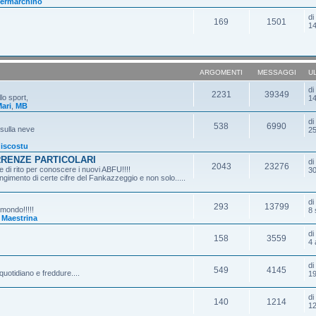
ermarchino
d
169
1501
14
ARGOMENTI
MESSAGGI
U
d
2231
39349
lo sport,
14
ari
,
MB
d
538
6990
 sulla neve
25
iscostu
RRENZE PARTICOLARI
d
2043
23276
 di rito per conoscere i nuovi ABFU!!!!
30
gimento di certe cifre del Fankazzeggio e non solo.....
d
293
13799
 mondo!!!!!
8 
,
Maestrina
d
158
3559
4 
d
549
4145
quotidiano e freddure....
19
d
140
1214
12