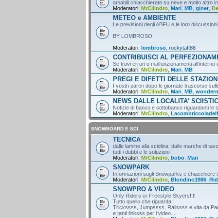
amabili chiacchierate su neve e molto altro i
Moderatori:
MrCilindro
,
Mari
,
MB
,
ginet
,
D
METEO e AMBIENTE
Le previsioni degli ABFU e le loro discussioni
BY LOMBROSO
Moderatori:
lombroso
,
rockytaft88
CONTRIBUISCI AL PERFEZIONA
Se trovi errori o malfunzionamenti all'intern
Moderatori:
MrCilindro
,
Mari
,
MB
PREGI E DIFETTI DELLE STAZION
I vostri pareri dopo le giornate trascorse sull
Moderatori:
MrCilindro
,
Mari
,
MB
,
wonder
NEWS DALLE LOCALITA' SCIISTI
Notizie di banco e sottobanco riguardanti le s
Moderatori:
MrCilindro
,
Lacombriccoladel
SNOWBOARD E SCI
TECNICA
dalle lamine alla sciolina, dalle marche di tav
tutti i dubbi e le soluzioni!
Moderatori:
MrCilindro
,
bobo
,
Mari
SNOWPARK
Informazioni sugli Snowparks e chiacchiere
Moderatori:
MrCilindro
,
Blondino1986
,
Rid
SNOWPRO & VIDEO
Only Riders or Freestyle Skyers!!!!
Tutto quello che riguarda:
Trickssss, Jumpssss, Railssss e vita da Par
e tanti linksss per i video....