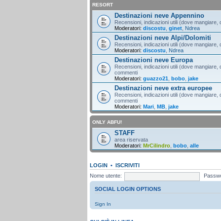
RESORT
Destinazioni neve Appennino
Recensioni, indicazioni utili (dove mangiare, d
Moderatori:
discostu
,
ginet
,
Ndrea
Destinazioni neve Alpi/Dolomiti
Recensioni, indicazioni utili (dove mangiare, d
Moderatori:
discostu
,
Ndrea
Destinazioni neve Europa
Recensioni, indicazioni utili (dove mangiare, d
commenti
Moderatori:
guazzo21
,
bobo
,
jake
Destinazioni neve extra europee
Recensioni, indicazioni utili (dove mangiare, d
commenti
Moderatori:
Mari
,
MB
,
jake
ONLY ABFU!
STAFF
area riservata
Moderatori:
MrCilindro
,
bobo
,
alle
LOGIN
•
ISCRIVITI
Nome utente:
Passwo
SOCIAL LOGIN OPTIONS
Sign In