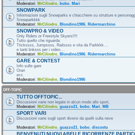
Moderatori:
MrCilindro
,
bobo
,
Mari
SNOWPARK
Informazioni sugli Snowparks e chiacchiere su strutture e personag
Snowparkkkk
Moderatori:
MrCilindro
,
Blondino1986
,
Ridermarchino
SNOWPRO & VIDEO
Only Riders or Freestyle Skyers!!!!
Tutto quello che riguarda:
Trickssss, Jumpssss, Railssss e vita da Parkkkk....
e tanti linksss per i video....
Moderatori:
MrCilindro
,
Blondino1986
,
Ridermarchino
GARE & CONTEST
Info sulle gare
Orari
ecc.
Moderatori:
MrCilindro
,
Blondino1986
OFF-TOPIC
TUTTO OFFTOPIC...
Discussioni varie non legate in alcun modo allo sport,
Moderatori:
MrCilindro
,
guazzo21
,
bobo
,
Mari
,
MB
SPORT VARI
Discussioni varie sugli sport diversi da quelli sulla neve
Moderatori:
MrCilindro
,
guazzo21
,
bobo
,
discostu
BENVENUTI NUOVI ABFU E RICORRENZE PARTIC