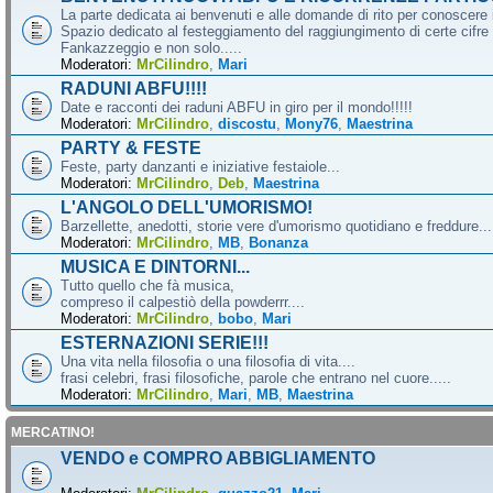
La parte dedicata ai benvenuti e alle domande di rito per conoscere 
Spazio dedicato al festeggiamento del raggiungimento di certe cifre 
Fankazzeggio e non solo.....
Moderatori:
MrCilindro
,
Mari
RADUNI ABFU!!!!
Date e racconti dei raduni ABFU in giro per il mondo!!!!!
Moderatori:
MrCilindro
,
discostu
,
Mony76
,
Maestrina
PARTY & FESTE
Feste, party danzanti e iniziative festaiole...
Moderatori:
MrCilindro
,
Deb
,
Maestrina
L'ANGOLO DELL'UMORISMO!
Barzellette, anedotti, storie vere d'umorismo quotidiano e freddure...
Moderatori:
MrCilindro
,
MB
,
Bonanza
MUSICA E DINTORNI...
Tutto quello che fà musica,
compreso il calpestiò della powderrr....
Moderatori:
MrCilindro
,
bobo
,
Mari
ESTERNAZIONI SERIE!!!
Una vita nella filosofia o una filosofia di vita....
frasi celebri, frasi filosofiche, parole che entrano nel cuore.....
Moderatori:
MrCilindro
,
Mari
,
MB
,
Maestrina
MERCATINO!
VENDO e COMPRO ABBIGLIAMENTO