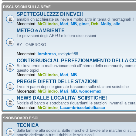
DISCUSSIONI SULLA NEVE
SPETTEGULEZZZ DI NEVE!!
amabili chiacchierate su neve e molto altro in tema di montagna!!!!
Moderatori:
MrCilindro
,
Mari
,
MB
,
ginet
,
Deb
,
Molly
,
alle
METEO e AMBIENTE
Le previsioni degli ABFU e le loro discussioni.
BY LOMBROSO
Moderatori:
lombroso
,
rockytaft88
CONTRIBUISCI AL PERFEZIONAMENTO DELLA C
Se trovi errori o malfunzionamenti all'interno della community comun
questo topic!
Moderatori:
MrCilindro
,
Mari
,
MB
PREGI E DIFETTI DELLE STAZIONI
I vostri pareri dopo le giornate trascorse sulle stazioni sciistiche
Moderatori:
MrCilindro
,
Mari
,
MB
,
wondermax
NEWS DALLE LOCALITA' SCIISTICHE!
Notizie di banco e sottobanco riguardanti le stazioni invernali a cur
Moderatori:
MrCilindro
,
Lacombriccoladelfiasco
SNOWBOARD E SCI
TECNICA
dalle lamine alla sciolina, dalle marche di tavole alle marche di sci.
spazio dedicato a tutti i dubbi e le soluzioni!