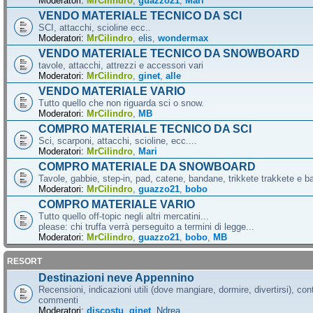
Moderatori:
MrCilindro
,
guazzo21
,
Mari
VENDO MATERIALE TECNICO DA SCI
SCI, attacchi, scioline ecc..
Moderatori:
MrCilindro
,
elis
,
wondermax
VENDO MATERIALE TECNICO DA SNOWBOARD
tavole, attacchi, attrezzi e accessori vari
Moderatori:
MrCilindro
,
ginet
,
alle
VENDO MATERIALE VARIO
Tutto quello che non riguarda sci o snow.
Moderatori:
MrCilindro
,
MB
COMPRO MATERIALE TECNICO DA SCI
Sci, scarponi, attacchi, scioline, ecc....
Moderatori:
MrCilindro
,
Mari
COMPRO MATERIALE DA SNOWBOARD
Tavole, gabbie, step-in, pad, catene, bandane, trikkete trakkete e bal
Moderatori:
MrCilindro
,
guazzo21
,
bobo
COMPRO MATERIALE VARIO
Tutto quello off-topic negli altri mercatini...
please: chi truffa verrà perseguito a termini di legge...
Moderatori:
MrCilindro
,
guazzo21
,
bobo
,
MB
RESORT
Destinazioni neve Appennino
Recensioni, indicazioni utili (dove mangiare, dormire, divertirsi), cont
commenti
Moderatori:
discostu
,
ginet
,
Ndrea