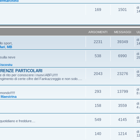
ermarchino
d
169
1501
14
ARGOMENTI
MESSAGGI
U
d
2231
39349
lo sport,
14
ari
,
MB
d
538
6990
 sulla neve
25
iscostu
RRENZE PARTICOLARI
d
2043
23276
 di rito per conoscere i nuovi ABFU!!!!
30
gimento di certe cifre del Fankazzeggio e non solo.....
d
293
13799
 mondo!!!!!
8 
,
Maestrina
d
158
3559
4 
d
549
4145
quotidiano e freddure....
19
d
140
1214
12