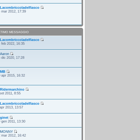
i
Lacombriccoladelfiasco
 mar 2012, 17:39
LTIMO MESSAGGIO
i
Lacombriccoladelfiasco
 feb 2022, 16:35
i
Aaron
 dic 2020, 17:28
i
MB
 apr 2015, 16:32
i
Ridermarchino
set 2011, 8:55
i
Lacombriccoladelfiasco
apr 2013, 13:57
i
ginet
 gen 2011, 13:30
i
MONNY
 mar 2012, 16:42