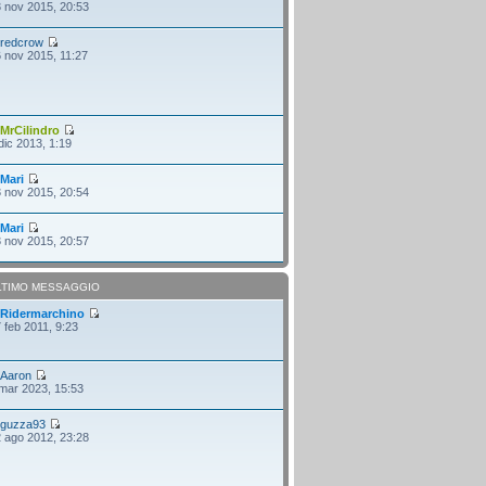
 nov 2015, 20:53
i
redcrow
 nov 2015, 11:27
i
MrCilindro
dic 2013, 1:19
i
Mari
 nov 2015, 20:54
i
Mari
 nov 2015, 20:57
LTIMO MESSAGGIO
i
Ridermarchino
 feb 2011, 9:23
i
Aaron
mar 2023, 15:53
i
guzza93
 ago 2012, 23:28