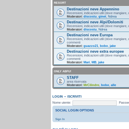
RESORT
Destinazioni neve Appennino
Recensioni, indicazioni utili (dove mangiare, d
Moderatori:
discostu
,
ginet
,
Ndrea
Destinazioni neve Alpi/Dolomiti
Recensioni, indicazioni utili (dove mangiare, d
Moderatori:
discostu
,
Ndrea
Destinazioni neve Europa
Recensioni, indicazioni utili (dove mangiare, d
commenti
Moderatori:
guazzo21
,
bobo
,
jake
Destinazioni neve extra europee
Recensioni, indicazioni utili (dove mangiare, d
commenti
Moderatori:
Mari
,
MB
,
jake
ONLY ABFU!
STAFF
area riservata
Moderatori:
MrCilindro
,
bobo
,
alle
LOGIN
•
ISCRIVITI
Nome utente:
Passwo
SOCIAL LOGIN OPTIONS
Sign In