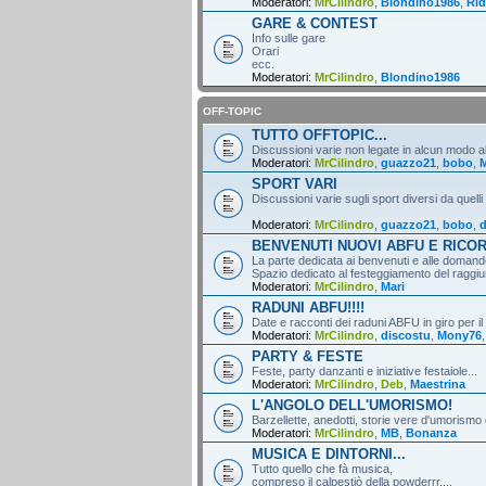
Moderatori:
MrCilindro
,
Blondino1986
,
Rid
GARE & CONTEST
Info sulle gare
Orari
ecc.
Moderatori:
MrCilindro
,
Blondino1986
OFF-TOPIC
TUTTO OFFTOPIC...
Discussioni varie non legate in alcun modo al
Moderatori:
MrCilindro
,
guazzo21
,
bobo
,
M
SPORT VARI
Discussioni varie sugli sport diversi da quelli
Moderatori:
MrCilindro
,
guazzo21
,
bobo
,
d
BENVENUTI NUOVI ABFU E RICO
La parte dedicata ai benvenuti e alle domande
Spazio dedicato al festeggiamento del raggiun
Moderatori:
MrCilindro
,
Mari
RADUNI ABFU!!!!
Date e racconti dei raduni ABFU in giro per il
Moderatori:
MrCilindro
,
discostu
,
Mony76
PARTY & FESTE
Feste, party danzanti e iniziative festaiole...
Moderatori:
MrCilindro
,
Deb
,
Maestrina
L'ANGOLO DELL'UMORISMO!
Barzellette, anedotti, storie vere d'umorismo 
Moderatori:
MrCilindro
,
MB
,
Bonanza
MUSICA E DINTORNI...
Tutto quello che fà musica,
compreso il calpestiò della powderrr....