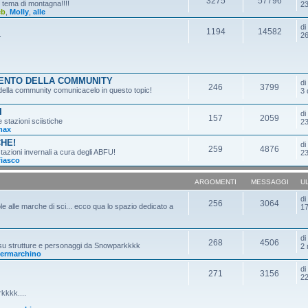
3275
57796
n tema di montagna!!!!
23
eb
,
Molly
,
alle
d
1194
14582
.
26
MENTO DELLA COMMUNITY
d
246
3799
o della community comunicacelo in questo topic!
3 
I
d
157
2059
e stazioni sciistiche
23
max
CHE!
d
259
4876
tazioni invernali a cura degli ABFU!
23
fiasco
ARGOMENTI
MESSAGGI
U
d
256
3064
ole alle marche di sci... ecco qua lo spazio dedicato a
17
d
268
4506
 su strutture e personaggi da Snowparkkkk
2 
ermarchino
d
271
3156
22
kkkk....