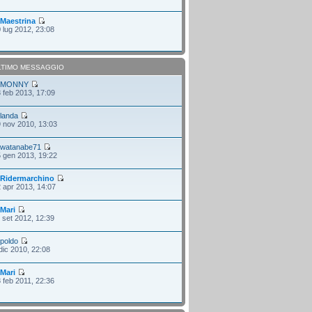
i
Maestrina
 lug 2012, 23:08
LTIMO MESSAGGIO
i
MONNY
 feb 2013, 17:09
i
landa
 nov 2010, 13:03
i
watanabe71
 gen 2013, 19:22
i
Ridermarchino
 apr 2013, 14:07
i
Mari
 set 2012, 12:39
i
poldo
dic 2010, 22:08
i
Mari
 feb 2011, 22:36