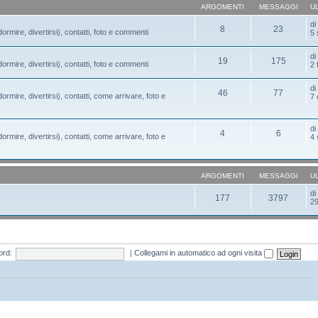
ARGOMENTI
MESSAGGI
U
d
8
23
ormire, divertirsi), contatti, foto e commenti
5 
d
19
175
ormire, divertirsi), contatti, foto e commenti
2 
d
46
77
ormire, divertirsi), contatti, come arrivare, foto e
7 
d
4
6
ormire, divertirsi), contatti, come arrivare, foto e
4 
ARGOMENTI
MESSAGGI
U
d
177
3797
29
rd:
|
Collegami in automatico ad ogni visita