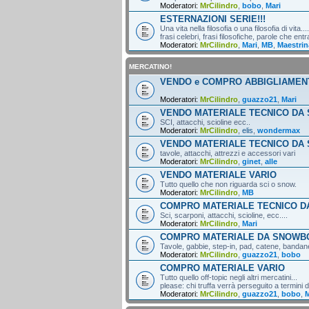
Moderatori:
MrCilindro
,
bobo
,
Mari
ESTERNAZIONI SERIE!!!
Una vita nella filosofia o una filosofia di vita....
frasi celebri, frasi filosofiche, parole che entr
Moderatori:
MrCilindro
,
Mari
,
MB
,
Maestrin
MERCATINO!
VENDO e COMPRO ABBIGLIAMEN
Moderatori:
MrCilindro
,
guazzo21
,
Mari
VENDO MATERIALE TECNICO DA 
SCI, attacchi, scioline ecc..
Moderatori:
MrCilindro
,
elis
,
wondermax
VENDO MATERIALE TECNICO DA
tavole, attacchi, attrezzi e accessori vari
Moderatori:
MrCilindro
,
ginet
,
alle
VENDO MATERIALE VARIO
Tutto quello che non riguarda sci o snow.
Moderatori:
MrCilindro
,
MB
COMPRO MATERIALE TECNICO DA
Sci, scarponi, attacchi, scioline, ecc....
Moderatori:
MrCilindro
,
Mari
COMPRO MATERIALE DA SNOWB
Tavole, gabbie, step-in, pad, catene, bandane,
Moderatori:
MrCilindro
,
guazzo21
,
bobo
COMPRO MATERIALE VARIO
Tutto quello off-topic negli altri mercatini...
please: chi truffa verrà perseguito a termini di
Moderatori:
MrCilindro
,
guazzo21
,
bobo
,