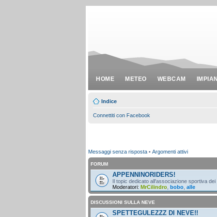
HOME
METEO
WEBCAM
IMPIA
Indice
Connettiti con Facebook
Messaggi senza risposta
•
Argomenti attivi
FORUM
APPENNINORIDERS!
Il topic dedicato all'associazione sportiva dei
Moderatori:
MrCilindro
,
bobo
,
alle
DISCUSSIONI SULLA NEVE
SPETTEGULEZZZ DI NEVE!!