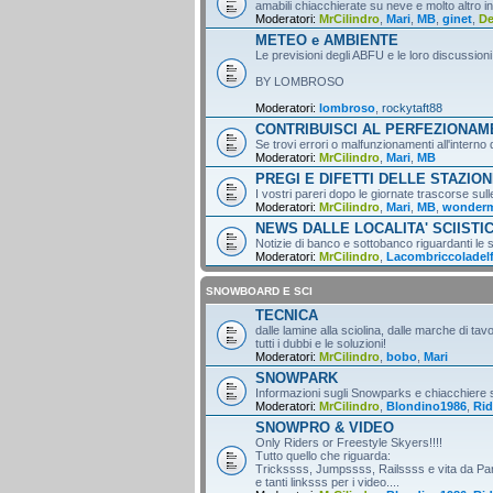
amabili chiacchierate su neve e molto altro i
Moderatori:
MrCilindro
,
Mari
,
MB
,
ginet
,
D
METEO e AMBIENTE
Le previsioni degli ABFU e le loro discussioni
BY LOMBROSO
Moderatori:
lombroso
,
rockytaft88
CONTRIBUISCI AL PERFEZIONA
Se trovi errori o malfunzionamenti all'intern
Moderatori:
MrCilindro
,
Mari
,
MB
PREGI E DIFETTI DELLE STAZION
I vostri pareri dopo le giornate trascorse sull
Moderatori:
MrCilindro
,
Mari
,
MB
,
wonder
NEWS DALLE LOCALITA' SCIISTI
Notizie di banco e sottobanco riguardanti le s
Moderatori:
MrCilindro
,
Lacombriccoladel
SNOWBOARD E SCI
TECNICA
dalle lamine alla sciolina, dalle marche di tav
tutti i dubbi e le soluzioni!
Moderatori:
MrCilindro
,
bobo
,
Mari
SNOWPARK
Informazioni sugli Snowparks e chiacchiere
Moderatori:
MrCilindro
,
Blondino1986
,
Rid
SNOWPRO & VIDEO
Only Riders or Freestyle Skyers!!!!
Tutto quello che riguarda:
Trickssss, Jumpssss, Railssss e vita da Par
e tanti linksss per i video....