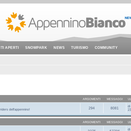
NTI APERTI
SNOWPARK
NEWS
TURISMO
COMMUNITY
ARGOMENTI
MESSAGGI
U
d
294
8081
 riders dell'appennino!
23
ARGOMENTI
MESSAGGI
U
d