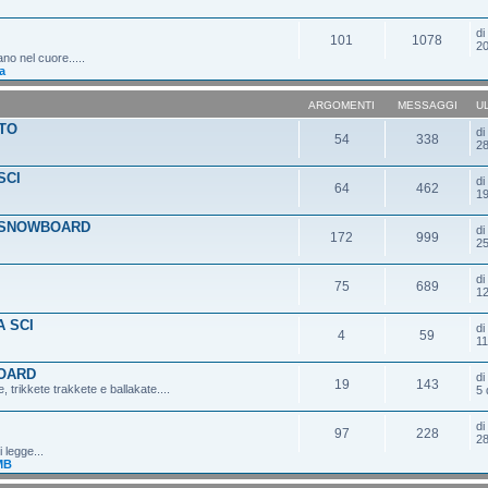
d
101
1078
20
ano nel cuore.....
a
ARGOMENTI
MESSAGGI
U
TO
d
54
338
28
SCI
d
64
462
19
 SNOWBOARD
d
172
999
25
d
75
689
12
 SCI
d
4
59
11
OARD
d
19
143
 trikkete trakkete e ballakate....
5 
d
97
228
28
 legge...
MB