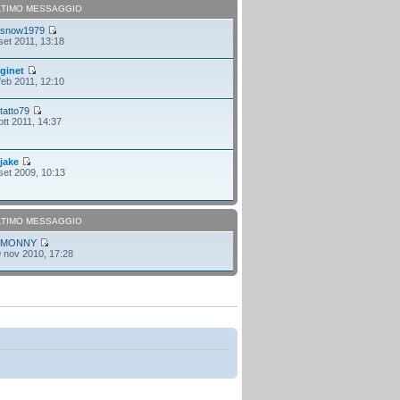
LTIMO MESSAGGIO
i
snow1979
set 2011, 13:18
i
ginet
feb 2011, 12:10
i
tatto79
ott 2011, 14:37
i
jake
set 2009, 10:13
LTIMO MESSAGGIO
i
MONNY
 nov 2010, 17:28