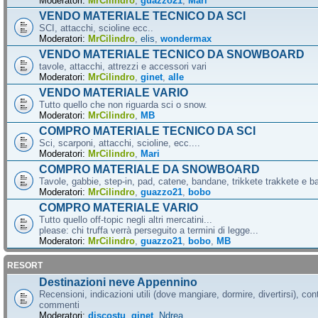
Moderatori:
MrCilindro
,
guazzo21
,
Mari
VENDO MATERIALE TECNICO DA SCI
SCI, attacchi, scioline ecc..
Moderatori:
MrCilindro
,
elis
,
wondermax
VENDO MATERIALE TECNICO DA SNOWBOARD
tavole, attacchi, attrezzi e accessori vari
Moderatori:
MrCilindro
,
ginet
,
alle
VENDO MATERIALE VARIO
Tutto quello che non riguarda sci o snow.
Moderatori:
MrCilindro
,
MB
COMPRO MATERIALE TECNICO DA SCI
Sci, scarponi, attacchi, scioline, ecc....
Moderatori:
MrCilindro
,
Mari
COMPRO MATERIALE DA SNOWBOARD
Tavole, gabbie, step-in, pad, catene, bandane, trikkete trakkete e bal
Moderatori:
MrCilindro
,
guazzo21
,
bobo
COMPRO MATERIALE VARIO
Tutto quello off-topic negli altri mercatini...
please: chi truffa verrà perseguito a termini di legge...
Moderatori:
MrCilindro
,
guazzo21
,
bobo
,
MB
RESORT
Destinazioni neve Appennino
Recensioni, indicazioni utili (dove mangiare, dormire, divertirsi), cont
commenti
Moderatori:
discostu
,
ginet
,
Ndrea