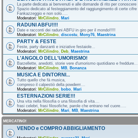
La parte dedicata ai benvenuti e alle domande di rito per conoscere 
Spazio dedicato al festeggiamento del raggiungimento di certe cifre 
Fankazzeggio e non solo.....
Moderatori:
MrCilindro
,
Mari
RADUNI ABFU!!!!
Date e racconti dei raduni ABFU in giro per il mondo!!!!!
Moderatori:
MrCilindro
,
discostu
,
Mony76
,
Maestrina
PARTY & FESTE
Feste, party danzanti e iniziative festaiole...
Moderatori:
MrCilindro
,
Deb
,
Maestrina
L'ANGOLO DELL'UMORISMO!
Barzellette, anedotti, storie vere d'umorismo quotidiano e freddure...
Moderatori:
MrCilindro
,
MB
,
Bonanza
MUSICA E DINTORNI...
Tutto quello che fà musica,
compreso il calpestiò della powderrr....
Moderatori:
MrCilindro
,
bobo
,
Mari
ESTERNAZIONI SERIE!!!
Una vita nella filosofia o una filosofia di vita....
frasi celebri, frasi filosofiche, parole che entrano nel cuore.....
Moderatori:
MrCilindro
,
Mari
,
MB
,
Maestrina
MERCATINO!
VENDO e COMPRO ABBIGLIAMENTO