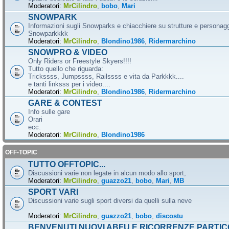
Moderatori:
MrCilindro
,
bobo
,
Mari
SNOWPARK
Informazioni sugli Snowparks e chiacchiere su strutture e personag
Snowparkkkk
Moderatori:
MrCilindro
,
Blondino1986
,
Ridermarchino
SNOWPRO & VIDEO
Only Riders or Freestyle Skyers!!!!
Tutto quello che riguarda:
Trickssss, Jumpssss, Railssss e vita da Parkkkk....
e tanti linksss per i video....
Moderatori:
MrCilindro
,
Blondino1986
,
Ridermarchino
GARE & CONTEST
Info sulle gare
Orari
ecc.
Moderatori:
MrCilindro
,
Blondino1986
OFF-TOPIC
TUTTO OFFTOPIC...
Discussioni varie non legate in alcun modo allo sport,
Moderatori:
MrCilindro
,
guazzo21
,
bobo
,
Mari
,
MB
SPORT VARI
Discussioni varie sugli sport diversi da quelli sulla neve
Moderatori:
MrCilindro
,
guazzo21
,
bobo
,
discostu
BENVENUTI NUOVI ABFU E RICORRENZE PARTIC