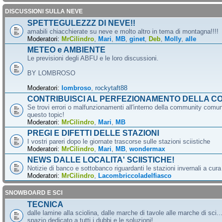
DISCUSSIONI SULLA NEVE
SPETTEGULEZZZ DI NEVE!!
amabili chiacchierate su neve e molto altro in tema di montagna!!!!
Moderatori:
MrCilindro
,
Mari
,
MB
,
ginet
,
Deb
,
Molly
,
alle
METEO e AMBIENTE
Le previsioni degli ABFU e le loro discussioni.
BY LOMBROSO
Moderatori:
lombroso
,
rockytaft88
CONTRIBUISCI AL PERFEZIONAMENTO DELLA C
Se trovi errori o malfunzionamenti all'interno della community comun
questo topic!
Moderatori:
MrCilindro
,
Mari
,
MB
PREGI E DIFETTI DELLE STAZIONI
I vostri pareri dopo le giornate trascorse sulle stazioni sciistiche
Moderatori:
MrCilindro
,
Mari
,
MB
,
wondermax
NEWS DALLE LOCALITA' SCIISTICHE!
Notizie di banco e sottobanco riguardanti le stazioni invernali a cur
Moderatori:
MrCilindro
,
Lacombriccoladelfiasco
SNOWBOARD E SCI
TECNICA
dalle lamine alla sciolina, dalle marche di tavole alle marche di sci.
spazio dedicato a tutti i dubbi e le soluzioni!