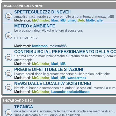
DISCUSSIONI SULLA NEVE
SPETTEGULEZZZ DI NEVE!!
amabili chiacchierate su neve e molto altro in tema di montagna!!!!
Moderatori:
MrCilindro
,
Mari
,
MB
,
ginet
,
Deb
,
Molly
,
alle
METEO e AMBIENTE
Le previsioni degli ABFU e le loro discussioni.
BY LOMBROSO
Moderatori:
lombroso
,
rockytaft88
CONTRIBUISCI AL PERFEZIONAMENTO DELLA C
Se trovi errori o malfunzionamenti all'interno della community comun
questo topic!
Moderatori:
MrCilindro
,
Mari
,
MB
PREGI E DIFETTI DELLE STAZIONI
I vostri pareri dopo le giornate trascorse sulle stazioni sciistiche
Moderatori:
MrCilindro
,
Mari
,
MB
,
wondermax
NEWS DALLE LOCALITA' SCIISTICHE!
Notizie di banco e sottobanco riguardanti le stazioni invernali a cur
Moderatori:
MrCilindro
,
Lacombriccoladelfiasco
SNOWBOARD E SCI
TECNICA
dalle lamine alla sciolina, dalle marche di tavole alle marche di sci.
spazio dedicato a tutti i dubbi e le soluzioni!