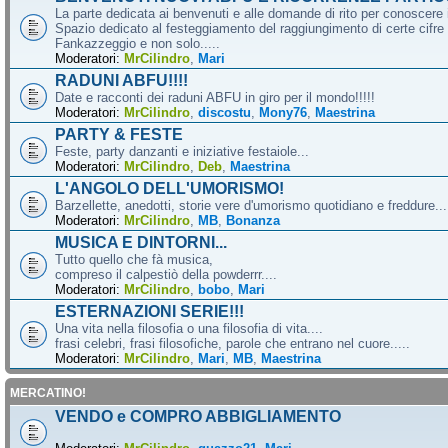
La parte dedicata ai benvenuti e alle domande di rito per conoscere 
Spazio dedicato al festeggiamento del raggiungimento di certe cifre 
Fankazzeggio e non solo.....
Moderatori:
MrCilindro
,
Mari
RADUNI ABFU!!!!
Date e racconti dei raduni ABFU in giro per il mondo!!!!!
Moderatori:
MrCilindro
,
discostu
,
Mony76
,
Maestrina
PARTY & FESTE
Feste, party danzanti e iniziative festaiole...
Moderatori:
MrCilindro
,
Deb
,
Maestrina
L'ANGOLO DELL'UMORISMO!
Barzellette, anedotti, storie vere d'umorismo quotidiano e freddure...
Moderatori:
MrCilindro
,
MB
,
Bonanza
MUSICA E DINTORNI...
Tutto quello che fà musica,
compreso il calpestiò della powderrr....
Moderatori:
MrCilindro
,
bobo
,
Mari
ESTERNAZIONI SERIE!!!
Una vita nella filosofia o una filosofia di vita....
frasi celebri, frasi filosofiche, parole che entrano nel cuore.....
Moderatori:
MrCilindro
,
Mari
,
MB
,
Maestrina
MERCATINO!
VENDO e COMPRO ABBIGLIAMENTO