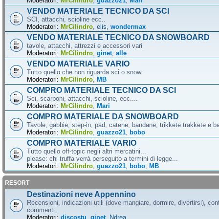
Moderatori:
MrCilindro
,
guazzo21
,
Mari
VENDO MATERIALE TECNICO DA SCI
SCI, attacchi, scioline ecc..
Moderatori:
MrCilindro
,
elis
,
wondermax
VENDO MATERIALE TECNICO DA SNOWBOARD
tavole, attacchi, attrezzi e accessori vari
Moderatori:
MrCilindro
,
ginet
,
alle
VENDO MATERIALE VARIO
Tutto quello che non riguarda sci o snow.
Moderatori:
MrCilindro
,
MB
COMPRO MATERIALE TECNICO DA SCI
Sci, scarponi, attacchi, scioline, ecc....
Moderatori:
MrCilindro
,
Mari
COMPRO MATERIALE DA SNOWBOARD
Tavole, gabbie, step-in, pad, catene, bandane, trikkete trakkete e bal
Moderatori:
MrCilindro
,
guazzo21
,
bobo
COMPRO MATERIALE VARIO
Tutto quello off-topic negli altri mercatini...
please: chi truffa verrà perseguito a termini di legge...
Moderatori:
MrCilindro
,
guazzo21
,
bobo
,
MB
RESORT
Destinazioni neve Appennino
Recensioni, indicazioni utili (dove mangiare, dormire, divertirsi), cont
commenti
Moderatori:
discostu
,
ginet
,
Ndrea