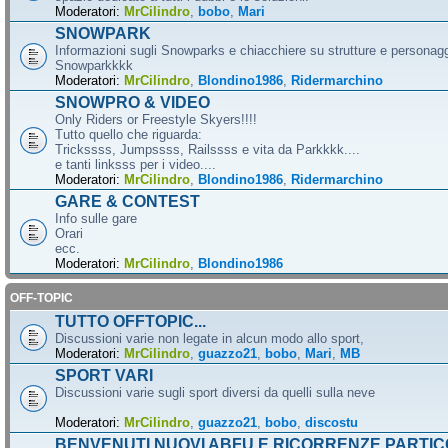
Moderatori:
MrCilindro
,
bobo
,
Mari
SNOWPARK
Informazioni sugli Snowparks e chiacchiere su strutture e personag
Snowparkkkk
Moderatori:
MrCilindro
,
Blondino1986
,
Ridermarchino
SNOWPRO & VIDEO
Only Riders or Freestyle Skyers!!!!
Tutto quello che riguarda:
Trickssss, Jumpssss, Railssss e vita da Parkkkk....
e tanti linksss per i video....
Moderatori:
MrCilindro
,
Blondino1986
,
Ridermarchino
GARE & CONTEST
Info sulle gare
Orari
ecc.
Moderatori:
MrCilindro
,
Blondino1986
OFF-TOPIC
TUTTO OFFTOPIC...
Discussioni varie non legate in alcun modo allo sport,
Moderatori:
MrCilindro
,
guazzo21
,
bobo
,
Mari
,
MB
SPORT VARI
Discussioni varie sugli sport diversi da quelli sulla neve
Moderatori:
MrCilindro
,
guazzo21
,
bobo
,
discostu
BENVENUTI NUOVI ABFU E RICORRENZE PARTIC