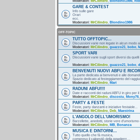
Moderatori:
MrCilindro
,
Blondino1986
,
Rid
GARE & CONTEST
Info sulle gare
Orari
ecc.
Moderatori:
MrCilindro
,
Blondino1986
OFF-TOPIC
TUTTO OFFTOPIC...
Discussioni varie non legate in alcun modo al
Moderatori:
MrCilindro
,
guazzo21
,
bobo
,
M
SPORT VARI
Discussioni varie sugli sport diversi da quelli
Moderatori:
MrCilindro
,
guazzo21
,
bobo
,
d
BENVENUTI NUOVI ABFU E RICO
La parte dedicata ai benvenuti e alle domande
Spazio dedicato al festeggiamento del raggiun
Moderatori:
MrCilindro
,
Mari
RADUNI ABFU!!!!
Date e racconti dei raduni ABFU in giro per il
Moderatori:
MrCilindro
,
discostu
,
Mony76
PARTY & FESTE
Feste, party danzanti e iniziative festaiole...
Moderatori:
MrCilindro
,
Deb
,
Maestrina
L'ANGOLO DELL'UMORISMO!
Barzellette, anedotti, storie vere d'umorismo 
Moderatori:
MrCilindro
,
MB
,
Bonanza
MUSICA E DINTORNI...
Tutto quello che fà musica,
compreso il calpestiò della powderrr....