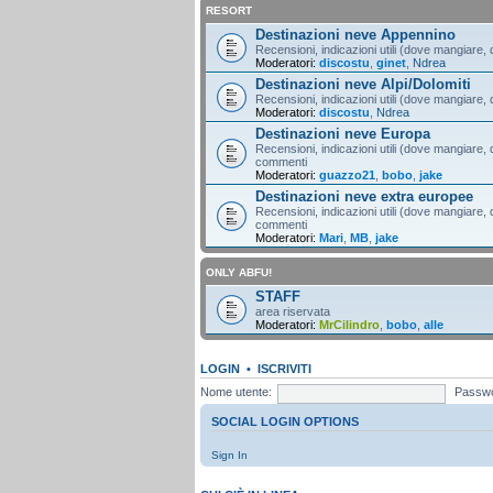
RESORT
Destinazioni neve Appennino
Recensioni, indicazioni utili (dove mangiare, d
Moderatori:
discostu
,
ginet
,
Ndrea
Destinazioni neve Alpi/Dolomiti
Recensioni, indicazioni utili (dove mangiare, d
Moderatori:
discostu
,
Ndrea
Destinazioni neve Europa
Recensioni, indicazioni utili (dove mangiare, d
commenti
Moderatori:
guazzo21
,
bobo
,
jake
Destinazioni neve extra europee
Recensioni, indicazioni utili (dove mangiare, d
commenti
Moderatori:
Mari
,
MB
,
jake
ONLY ABFU!
STAFF
area riservata
Moderatori:
MrCilindro
,
bobo
,
alle
LOGIN
•
ISCRIVITI
Nome utente:
Passwo
SOCIAL LOGIN OPTIONS
Sign In