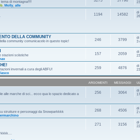
3275
57796
n tema di montagna!!!!
23
eb
,
Molly
,
alle
d
1194
14582
.
26
MENTO DELLA COMMUNITY
d
246
3799
o della community comunicacelo in questo topic!
3 
I
d
157
2059
e stazioni sciistiche
23
max
CHE!
d
259
4876
tazioni invernali a cura degli ABFU!
23
fiasco
ARGOMENTI
MESSAGGI
U
d
256
3064
ole alle marche di sci... ecco qua lo spazio dedicato a
17
d
268
4506
 su strutture e personaggi da Snowparkkkk
2 
ermarchino
d
271
3156
22
kkkk....