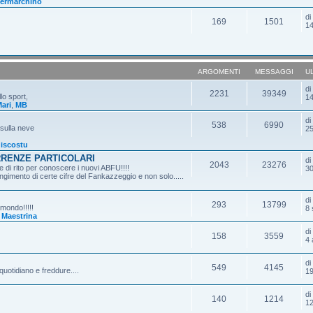
ermarchino
d
169
1501
14
ARGOMENTI
MESSAGGI
U
d
2231
39349
lo sport,
14
ari
,
MB
d
538
6990
 sulla neve
25
iscostu
RRENZE PARTICOLARI
d
2043
23276
 di rito per conoscere i nuovi ABFU!!!!
30
gimento di certe cifre del Fankazzeggio e non solo.....
d
293
13799
 mondo!!!!!
8 
,
Maestrina
d
158
3559
4 
d
549
4145
quotidiano e freddure....
19
d
140
1214
12