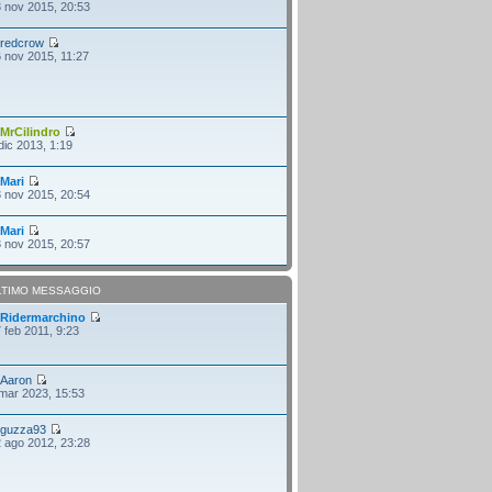
 nov 2015, 20:53
i
redcrow
 nov 2015, 11:27
i
MrCilindro
dic 2013, 1:19
i
Mari
 nov 2015, 20:54
i
Mari
 nov 2015, 20:57
LTIMO MESSAGGIO
i
Ridermarchino
 feb 2011, 9:23
i
Aaron
mar 2023, 15:53
i
guzza93
 ago 2012, 23:28