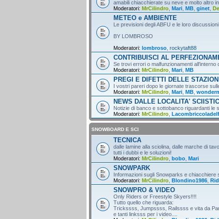
amabili chiacchierate su neve e molto altro i
Moderatori:
MrCilindro
,
Mari
,
MB
,
ginet
,
D
METEO e AMBIENTE
Le previsioni degli ABFU e le loro discussioni
BY LOMBROSO
Moderatori:
lombroso
,
rockytaft88
CONTRIBUISCI AL PERFEZIONA
Se trovi errori o malfunzionamenti all'intern
Moderatori:
MrCilindro
,
Mari
,
MB
PREGI E DIFETTI DELLE STAZION
I vostri pareri dopo le giornate trascorse sull
Moderatori:
MrCilindro
,
Mari
,
MB
,
wonder
NEWS DALLE LOCALITA' SCIISTI
Notizie di banco e sottobanco riguardanti le s
Moderatori:
MrCilindro
,
Lacombriccoladel
SNOWBOARD E SCI
TECNICA
dalle lamine alla sciolina, dalle marche di tav
tutti i dubbi e le soluzioni!
Moderatori:
MrCilindro
,
bobo
,
Mari
SNOWPARK
Informazioni sugli Snowparks e chiacchiere
Moderatori:
MrCilindro
,
Blondino1986
,
Rid
SNOWPRO & VIDEO
Only Riders or Freestyle Skyers!!!!
Tutto quello che riguarda:
Trickssss, Jumpssss, Railssss e vita da Par
e tanti linksss per i video....