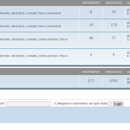
ARGOMENTI
MESSAGGI
U
d
8
23
ormire, divertirsi), contatti, foto e commenti
5 
d
19
175
ormire, divertirsi), contatti, foto e commenti
2 
d
46
77
ormire, divertirsi), contatti, come arrivare, foto e
7 
d
4
6
ormire, divertirsi), contatti, come arrivare, foto e
4 
ARGOMENTI
MESSAGGI
U
d
177
3797
29
rd:
|
Collegami in automatico ad ogni visita