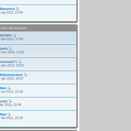
i
Maestrina
 lug 2012, 23:08
LTIMO MESSAGGIO
i
MONNY
 feb 2013, 17:09
i
landa
 nov 2010, 13:03
i
watanabe71
 gen 2013, 19:22
i
Ridermarchino
 apr 2013, 14:07
i
Mari
 set 2012, 12:39
i
poldo
dic 2010, 22:08
i
Mari
 feb 2011, 22:36