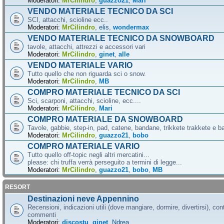
Moderatori:
MrCilindro
,
guazzo21
,
Mari
VENDO MATERIALE TECNICO DA SCI
SCI, attacchi, scioline ecc..
Moderatori:
MrCilindro
,
elis
,
wondermax
VENDO MATERIALE TECNICO DA SNOWBOARD
tavole, attacchi, attrezzi e accessori vari
Moderatori:
MrCilindro
,
ginet
,
alle
VENDO MATERIALE VARIO
Tutto quello che non riguarda sci o snow.
Moderatori:
MrCilindro
,
MB
COMPRO MATERIALE TECNICO DA SCI
Sci, scarponi, attacchi, scioline, ecc....
Moderatori:
MrCilindro
,
Mari
COMPRO MATERIALE DA SNOWBOARD
Tavole, gabbie, step-in, pad, catene, bandane, trikkete trakkete e bal
Moderatori:
MrCilindro
,
guazzo21
,
bobo
COMPRO MATERIALE VARIO
Tutto quello off-topic negli altri mercatini...
please: chi truffa verrà perseguito a termini di legge...
Moderatori:
MrCilindro
,
guazzo21
,
bobo
,
MB
RESORT
Destinazioni neve Appennino
Recensioni, indicazioni utili (dove mangiare, dormire, divertirsi), cont
commenti
Moderatori:
discostu
,
ginet
,
Ndrea