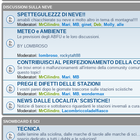
DISCUSSIONI SULLA NEVE
SPETTEGULEZZZ DI NEVE!!
amabili chiacchierate su neve e molto altro in tema di montagna!!!!
Moderatori:
MrCilindro
,
Mari
,
MB
,
ginet
,
Deb
,
Molly
,
alle
METEO e AMBIENTE
Le previsioni degli ABFU e le loro discussioni.
BY LOMBROSO
Moderatori:
lombroso
,
rockytaft88
CONTRIBUISCI AL PERFEZIONAMENTO DELLA C
Se trovi errori o malfunzionamenti all'interno della community comun
questo topic!
Moderatori:
MrCilindro
,
Mari
,
MB
PREGI E DIFETTI DELLE STAZIONI
I vostri pareri dopo le giornate trascorse sulle stazioni sciistiche
Moderatori:
MrCilindro
,
Mari
,
MB
,
wondermax
NEWS DALLE LOCALITA' SCIISTICHE!
Notizie di banco e sottobanco riguardanti le stazioni invernali a cur
Moderatori:
MrCilindro
,
Lacombriccoladelfiasco
SNOWBOARD E SCI
TECNICA
dalle lamine alla sciolina, dalle marche di tavole alle marche di sci.
spazio dedicato a tutti i dubbi e le soluzioni!