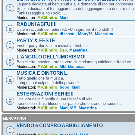
La parte dedicata ai benvenuti e alle domande di rito per conoscere 
Spazio dedicato al festeggiamento del raggiungimento di certe cifre 
Fankazzeggio e non solo.....
Moderatori:
MrCilindro
,
Mari
RADUNI ABFU!!!!
Date e racconti dei raduni ABFU in giro per il mondo!!!!!
Moderatori:
MrCilindro
,
discostu
,
Mony76
,
Maestrina
PARTY & FESTE
Feste, party danzanti e iniziative festaiole...
Moderatori:
MrCilindro
,
Deb
,
Maestrina
L'ANGOLO DELL'UMORISMO!
Barzellette, anedotti, storie vere d'umorismo quotidiano e freddure...
Moderatori:
MrCilindro
,
MB
,
Bonanza
MUSICA E DINTORNI...
Tutto quello che fà musica,
compreso il calpestiò della powderrr....
Moderatori:
MrCilindro
,
bobo
,
Mari
ESTERNAZIONI SERIE!!!
Una vita nella filosofia o una filosofia di vita....
frasi celebri, frasi filosofiche, parole che entrano nel cuore.....
Moderatori:
MrCilindro
,
Mari
,
MB
,
Maestrina
MERCATINO!
VENDO e COMPRO ABBIGLIAMENTO