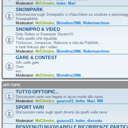
Moderatori:
MrCilindro
,
bobo
,
Mari
SNOWPARK
Informazioni sugli Snowparks e chiacchiere su strutture e personag
Snowparkkkk
Moderatori:
MrCilindro
,
Blondino1986
,
Ridermarchino
SNOWPRO & VIDEO
Only Riders or Freestyle Skyers!!!!
Tutto quello che riguarda:
Trickssss, Jumpssss, Railssss e vita da Parkkkk....
e tanti linksss per i video....
Moderatori:
MrCilindro
,
Blondino1986
,
Ridermarchino
GARE & CONTEST
Info sulle gare
Orari
ecc.
Moderatori:
MrCilindro
,
Blondino1986
OFF-TOPIC
TUTTO OFFTOPIC...
Discussioni varie non legate in alcun modo allo sport,
Moderatori:
MrCilindro
,
guazzo21
,
bobo
,
Mari
,
MB
SPORT VARI
Discussioni varie sugli sport diversi da quelli sulla neve
Moderatori:
MrCilindro
,
guazzo21
,
bobo
,
discostu
BENVENUTI NUOVI ABFU E RICORRENZE PARTIC