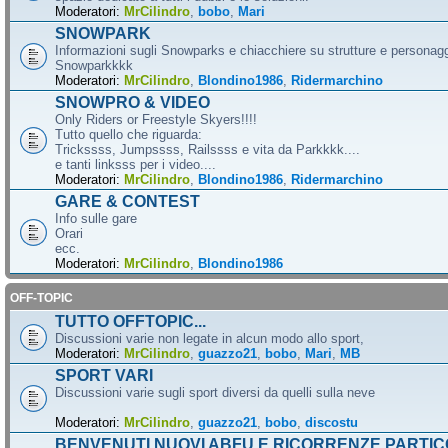
Moderatori:
MrCilindro
,
bobo
,
Mari
SNOWPARK
Informazioni sugli Snowparks e chiacchiere su strutture e personag
Snowparkkkk
Moderatori:
MrCilindro
,
Blondino1986
,
Ridermarchino
SNOWPRO & VIDEO
Only Riders or Freestyle Skyers!!!!
Tutto quello che riguarda:
Trickssss, Jumpssss, Railssss e vita da Parkkkk....
e tanti linksss per i video....
Moderatori:
MrCilindro
,
Blondino1986
,
Ridermarchino
GARE & CONTEST
Info sulle gare
Orari
ecc.
Moderatori:
MrCilindro
,
Blondino1986
OFF-TOPIC
TUTTO OFFTOPIC...
Discussioni varie non legate in alcun modo allo sport,
Moderatori:
MrCilindro
,
guazzo21
,
bobo
,
Mari
,
MB
SPORT VARI
Discussioni varie sugli sport diversi da quelli sulla neve
Moderatori:
MrCilindro
,
guazzo21
,
bobo
,
discostu
BENVENUTI NUOVI ABFU E RICORRENZE PARTIC