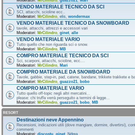
Moderatori:
MrCilindro
,
guazzo21
,
Mari
VENDO MATERIALE TECNICO DA SCI
SCI, attacchi, scioline ecc..
Moderatori:
MrCilindro
,
elis
,
wondermax
VENDO MATERIALE TECNICO DA SNOWBOARD
tavole, attacchi, attrezzi e accessori vari
Moderatori:
MrCilindro
,
ginet
,
alle
VENDO MATERIALE VARIO
Tutto quello che non riguarda sci o snow.
Moderatori:
MrCilindro
,
MB
COMPRO MATERIALE TECNICO DA SCI
Sci, scarponi, attacchi, scioline, ecc....
Moderatori:
MrCilindro
,
Mari
COMPRO MATERIALE DA SNOWBOARD
Tavole, gabbie, step-in, pad, catene, bandane, trikkete trakkete e bal
Moderatori:
MrCilindro
,
guazzo21
,
bobo
COMPRO MATERIALE VARIO
Tutto quello off-topic negli altri mercatini...
please: chi truffa verrà perseguito a termini di legge...
Moderatori:
MrCilindro
,
guazzo21
,
bobo
,
MB
RESORT
Destinazioni neve Appennino
Recensioni, indicazioni utili (dove mangiare, dormire, divertirsi), cont
commenti
Moderatori:
discostu
,
ginet
,
Ndrea