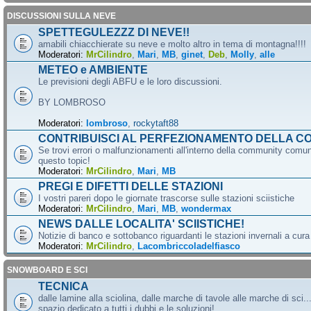
DISCUSSIONI SULLA NEVE
SPETTEGULEZZZ DI NEVE!!
amabili chiacchierate su neve e molto altro in tema di montagna!!!!
Moderatori:
MrCilindro
,
Mari
,
MB
,
ginet
,
Deb
,
Molly
,
alle
METEO e AMBIENTE
Le previsioni degli ABFU e le loro discussioni.
BY LOMBROSO
Moderatori:
lombroso
,
rockytaft88
CONTRIBUISCI AL PERFEZIONAMENTO DELLA C
Se trovi errori o malfunzionamenti all'interno della community comun
questo topic!
Moderatori:
MrCilindro
,
Mari
,
MB
PREGI E DIFETTI DELLE STAZIONI
I vostri pareri dopo le giornate trascorse sulle stazioni sciistiche
Moderatori:
MrCilindro
,
Mari
,
MB
,
wondermax
NEWS DALLE LOCALITA' SCIISTICHE!
Notizie di banco e sottobanco riguardanti le stazioni invernali a cur
Moderatori:
MrCilindro
,
Lacombriccoladelfiasco
SNOWBOARD E SCI
TECNICA
dalle lamine alla sciolina, dalle marche di tavole alle marche di sci.
spazio dedicato a tutti i dubbi e le soluzioni!