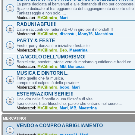
La parte dedicata ai benvenuti e alle domande di rito per conoscere 
Spazio dedicato al festeggiamento del raggiungimento di certe cifre 
Fankazzeggio e non solo.....
Moderatori:
MrCilindro
,
Mari
RADUNI ABFU!!!!
Date e racconti dei raduni ABFU in giro per il mondo!!!!!
Moderatori:
MrCilindro
,
discostu
,
Mony76
,
Maestrina
PARTY & FESTE
Feste, party danzanti e iniziative festaiole...
Moderatori:
MrCilindro
,
Deb
,
Maestrina
L'ANGOLO DELL'UMORISMO!
Barzellette, anedotti, storie vere d'umorismo quotidiano e freddure...
Moderatori:
MrCilindro
,
MB
,
Bonanza
MUSICA E DINTORNI...
Tutto quello che fà musica,
compreso il calpestiò della powderrr....
Moderatori:
MrCilindro
,
bobo
,
Mari
ESTERNAZIONI SERIE!!!
Una vita nella filosofia o una filosofia di vita....
frasi celebri, frasi filosofiche, parole che entrano nel cuore.....
Moderatori:
MrCilindro
,
Mari
,
MB
,
Maestrina
MERCATINO!
VENDO e COMPRO ABBIGLIAMENTO