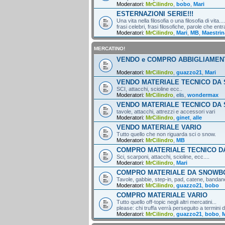
Moderatori:
MrCilindro
,
bobo
,
Mari
ESTERNAZIONI SERIE!!!
Una vita nella filosofia o una filosofia di vita....
frasi celebri, frasi filosofiche, parole che entr
Moderatori:
MrCilindro
,
Mari
,
MB
,
Maestrin
MERCATINO!
VENDO e COMPRO ABBIGLIAMEN
Moderatori:
MrCilindro
,
guazzo21
,
Mari
VENDO MATERIALE TECNICO DA 
SCI, attacchi, scioline ecc..
Moderatori:
MrCilindro
,
elis
,
wondermax
VENDO MATERIALE TECNICO DA
tavole, attacchi, attrezzi e accessori vari
Moderatori:
MrCilindro
,
ginet
,
alle
VENDO MATERIALE VARIO
Tutto quello che non riguarda sci o snow.
Moderatori:
MrCilindro
,
MB
COMPRO MATERIALE TECNICO DA
Sci, scarponi, attacchi, scioline, ecc....
Moderatori:
MrCilindro
,
Mari
COMPRO MATERIALE DA SNOWB
Tavole, gabbie, step-in, pad, catene, bandane,
Moderatori:
MrCilindro
,
guazzo21
,
bobo
COMPRO MATERIALE VARIO
Tutto quello off-topic negli altri mercatini...
please: chi truffa verrà perseguito a termini di
Moderatori:
MrCilindro
,
guazzo21
,
bobo
,