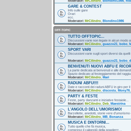
Moderatori:
MrCilindro
,
Blondino1986
,
Rid
GARE & CONTEST
Info sulle gare
Orari
ecc.
Moderatori:
MrCilindro
,
Blondino1986
OFF-TOPIC
TUTTO OFFTOPIC...
Discussioni varie non legate in alcun modo al
Moderatori:
MrCilindro
,
guazzo21
,
bobo
,
M
SPORT VARI
Discussioni varie sugli sport diversi da quelli
Moderatori:
MrCilindro
,
guazzo21
,
bobo
,
d
BENVENUTI NUOVI ABFU E RICO
La parte dedicata ai benvenuti e alle domande
Spazio dedicato al festeggiamento del raggiun
Moderatori:
MrCilindro
,
Mari
RADUNI ABFU!!!!
Date e racconti dei raduni ABFU in giro per il
Moderatori:
MrCilindro
,
discostu
,
Mony76
PARTY & FESTE
Feste, party danzanti e iniziative festaiole...
Moderatori:
MrCilindro
,
Deb
,
Maestrina
L'ANGOLO DELL'UMORISMO!
Barzellette, anedotti, storie vere d'umorismo 
Moderatori:
MrCilindro
,
MB
,
Bonanza
MUSICA E DINTORNI...
Tutto quello che fà musica,
compreso il calpestiò della powderrr....