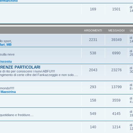
ermarchino
d
169
1501
14
ARGOMENTI
MESSAGGI
U
d
2231
39349
lo sport,
14
ari
,
MB
d
538
6990
 sulla neve
25
iscostu
RRENZE PARTICOLARI
d
2043
23276
 di rito per conoscere i nuovi ABFU!!!!
30
gimento di certe cifre del Fankazzeggio e non solo.....
d
293
13799
 mondo!!!!!
8 
,
Maestrina
d
158
3559
4 
d
549
4145
quotidiano e freddure....
19
d
140
1214
12