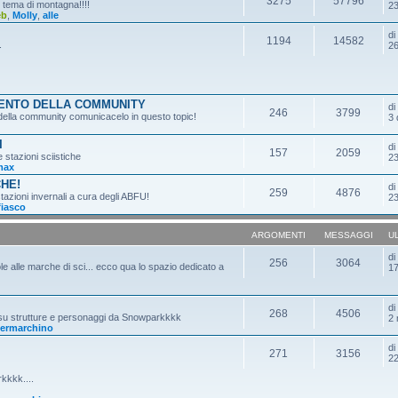
3275
57796
n tema di montagna!!!!
23
eb
,
Molly
,
alle
d
1194
14582
.
26
MENTO DELLA COMMUNITY
d
246
3799
o della community comunicacelo in questo topic!
3 
I
d
157
2059
e stazioni sciistiche
23
max
CHE!
d
259
4876
tazioni invernali a cura degli ABFU!
23
fiasco
ARGOMENTI
MESSAGGI
U
d
256
3064
ole alle marche di sci... ecco qua lo spazio dedicato a
17
d
268
4506
 su strutture e personaggi da Snowparkkkk
2 
ermarchino
d
271
3156
22
kkkk....