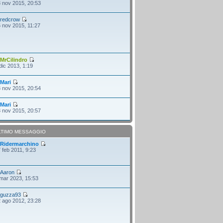
 nov 2015, 20:53
i
redcrow
 nov 2015, 11:27
i
MrCilindro
dic 2013, 1:19
i
Mari
 nov 2015, 20:54
i
Mari
 nov 2015, 20:57
LTIMO MESSAGGIO
i
Ridermarchino
 feb 2011, 9:23
i
Aaron
mar 2023, 15:53
i
guzza93
 ago 2012, 23:28