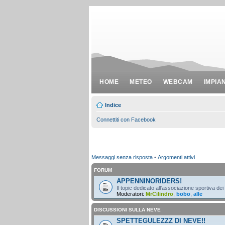
HOME
METEO
WEBCAM
IMPIA
Indice
Connettiti con Facebook
Messaggi senza risposta
•
Argomenti attivi
FORUM
APPENNINORIDERS!
Il topic dedicato all'associazione sportiva dei
Moderatori:
MrCilindro
,
bobo
,
alle
DISCUSSIONI SULLA NEVE
SPETTEGULEZZZ DI NEVE!!