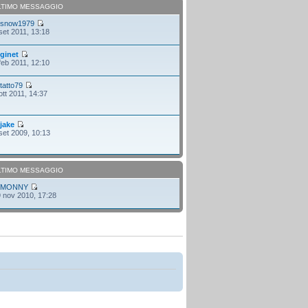
LTIMO MESSAGGIO
i
snow1979
set 2011, 13:18
i
ginet
feb 2011, 12:10
i
tatto79
ott 2011, 14:37
i
jake
set 2009, 10:13
LTIMO MESSAGGIO
i
MONNY
 nov 2010, 17:28