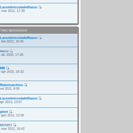
i
Lacombriccoladelfiasco
 mar 2012, 17:39
LTIMO MESSAGGIO
i
Lacombriccoladelfiasco
 feb 2022, 16:35
i
Aaron
 dic 2020, 17:28
i
MB
 apr 2015, 16:32
i
Ridermarchino
set 2011, 8:55
i
Lacombriccoladelfiasco
apr 2013, 13:57
i
ginet
 gen 2011, 13:30
i
MONNY
 mar 2012, 16:42