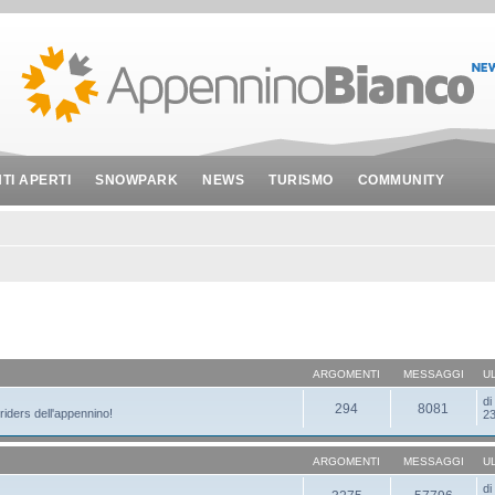
NTI APERTI
SNOWPARK
NEWS
TURISMO
COMMUNITY
ARGOMENTI
MESSAGGI
U
d
294
8081
 riders dell'appennino!
23
ARGOMENTI
MESSAGGI
U
d