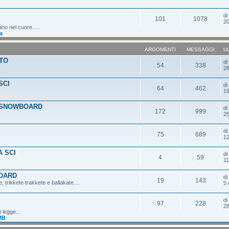
d
101
1078
20
ano nel cuore.....
a
ARGOMENTI
MESSAGGI
U
TO
d
54
338
28
SCI
d
64
462
19
 SNOWBOARD
d
172
999
25
d
75
689
12
 SCI
d
4
59
11
OARD
d
19
143
 trikkete trakkete e ballakate....
5 
d
97
228
28
 legge...
MB