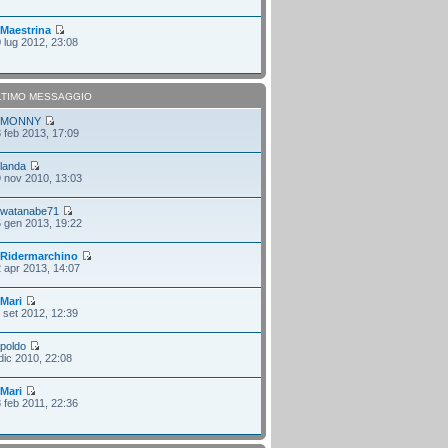
i
Maestrina
 lug 2012, 23:08
LTIMO MESSAGGIO
i
MONNY
 feb 2013, 17:09
i
landa
 nov 2010, 13:03
i
watanabe71
 gen 2013, 19:22
i
Ridermarchino
 apr 2013, 14:07
i
Mari
 set 2012, 12:39
i
poldo
dic 2010, 22:08
i
Mari
 feb 2011, 22:36