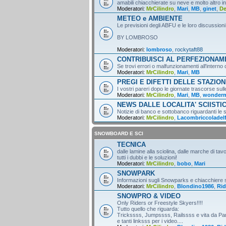
amabili chiacchierate su neve e molto altro i
Moderatori:
MrCilindro
,
Mari
,
MB
,
ginet
,
D
METEO e AMBIENTE
Le previsioni degli ABFU e le loro discussioni
BY LOMBROSO
Moderatori:
lombroso
,
rockytaft88
CONTRIBUISCI AL PERFEZIONA
Se trovi errori o malfunzionamenti all'intern
Moderatori:
MrCilindro
,
Mari
,
MB
PREGI E DIFETTI DELLE STAZION
I vostri pareri dopo le giornate trascorse sull
Moderatori:
MrCilindro
,
Mari
,
MB
,
wonder
NEWS DALLE LOCALITA' SCIISTI
Notizie di banco e sottobanco riguardanti le s
Moderatori:
MrCilindro
,
Lacombriccoladel
SNOWBOARD E SCI
TECNICA
dalle lamine alla sciolina, dalle marche di tav
tutti i dubbi e le soluzioni!
Moderatori:
MrCilindro
,
bobo
,
Mari
SNOWPARK
Informazioni sugli Snowparks e chiacchiere
Moderatori:
MrCilindro
,
Blondino1986
,
Rid
SNOWPRO & VIDEO
Only Riders or Freestyle Skyers!!!!
Tutto quello che riguarda:
Trickssss, Jumpssss, Railssss e vita da Par
e tanti linksss per i video....