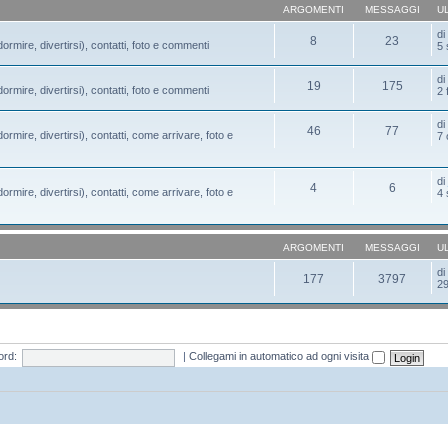
ARGOMENTI
MESSAGGI
U
d
8
23
ormire, divertirsi), contatti, foto e commenti
5 
d
19
175
ormire, divertirsi), contatti, foto e commenti
2 
d
46
77
ormire, divertirsi), contatti, come arrivare, foto e
7 
d
4
6
ormire, divertirsi), contatti, come arrivare, foto e
4 
ARGOMENTI
MESSAGGI
U
d
177
3797
29
rd:
|
Collegami in automatico ad ogni visita