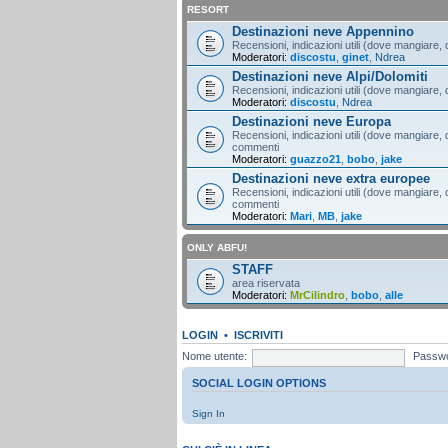
RESORT
Destinazioni neve Appennino
Recensioni, indicazioni utili (dove mangiare, d
Moderatori:
discostu
,
ginet
,
Ndrea
Destinazioni neve Alpi/Dolomiti
Recensioni, indicazioni utili (dove mangiare, d
Moderatori:
discostu
,
Ndrea
Destinazioni neve Europa
Recensioni, indicazioni utili (dove mangiare, d
commenti
Moderatori:
guazzo21
,
bobo
,
jake
Destinazioni neve extra europee
Recensioni, indicazioni utili (dove mangiare, d
commenti
Moderatori:
Mari
,
MB
,
jake
ONLY ABFU!
STAFF
area riservata
Moderatori:
MrCilindro
,
bobo
,
alle
LOGIN
•
ISCRIVITI
Nome utente:
Passwo
SOCIAL LOGIN OPTIONS
Sign In