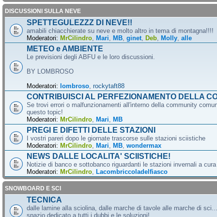
DISCUSSIONI SULLA NEVE
SPETTEGULEZZZ DI NEVE!!
amabili chiacchierate su neve e molto altro in tema di montagna!!!!
Moderatori:
MrCilindro
,
Mari
,
MB
,
ginet
,
Deb
,
Molly
,
alle
METEO e AMBIENTE
Le previsioni degli ABFU e le loro discussioni.
BY LOMBROSO
Moderatori:
lombroso
,
rockytaft88
CONTRIBUISCI AL PERFEZIONAMENTO DELLA C
Se trovi errori o malfunzionamenti all'interno della community comun
questo topic!
Moderatori:
MrCilindro
,
Mari
,
MB
PREGI E DIFETTI DELLE STAZIONI
I vostri pareri dopo le giornate trascorse sulle stazioni sciistiche
Moderatori:
MrCilindro
,
Mari
,
MB
,
wondermax
NEWS DALLE LOCALITA' SCIISTICHE!
Notizie di banco e sottobanco riguardanti le stazioni invernali a cur
Moderatori:
MrCilindro
,
Lacombriccoladelfiasco
SNOWBOARD E SCI
TECNICA
dalle lamine alla sciolina, dalle marche di tavole alle marche di sci.
spazio dedicato a tutti i dubbi e le soluzioni!