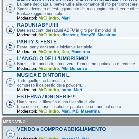
La parte dedicata ai benvenuti e alle domande di rito per conoscere 
Spazio dedicato al festeggiamento del raggiungimento di certe cifre 
Fankazzeggio e non solo.....
Moderatori:
MrCilindro
,
Mari
RADUNI ABFU!!!!
Date e racconti dei raduni ABFU in giro per il mondo!!!!!
Moderatori:
MrCilindro
,
discostu
,
Mony76
,
Maestrina
PARTY & FESTE
Feste, party danzanti e iniziative festaiole...
Moderatori:
MrCilindro
,
Deb
,
Maestrina
L'ANGOLO DELL'UMORISMO!
Barzellette, anedotti, storie vere d'umorismo quotidiano e freddure...
Moderatori:
MrCilindro
,
MB
,
Bonanza
MUSICA E DINTORNI...
Tutto quello che fà musica,
compreso il calpestiò della powderrr....
Moderatori:
MrCilindro
,
bobo
,
Mari
ESTERNAZIONI SERIE!!!
Una vita nella filosofia o una filosofia di vita....
frasi celebri, frasi filosofiche, parole che entrano nel cuore.....
Moderatori:
MrCilindro
,
Mari
,
MB
,
Maestrina
MERCATINO!
VENDO e COMPRO ABBIGLIAMENTO