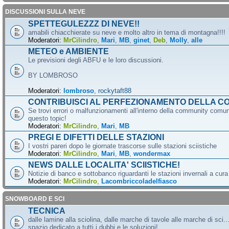
DISCUSSIONI SULLA NEVE
SPETTEGULEZZZ DI NEVE!!
amabili chiacchierate su neve e molto altro in tema di montagna!!!!
Moderatori:
MrCilindro
,
Mari
,
MB
,
ginet
,
Deb
,
Molly
,
alle
METEO e AMBIENTE
Le previsioni degli ABFU e le loro discussioni.
BY LOMBROSO
Moderatori:
lombroso
,
rockytaft88
CONTRIBUISCI AL PERFEZIONAMENTO DELLA C
Se trovi errori o malfunzionamenti all'interno della community comun
questo topic!
Moderatori:
MrCilindro
,
Mari
,
MB
PREGI E DIFETTI DELLE STAZIONI
I vostri pareri dopo le giornate trascorse sulle stazioni sciistiche
Moderatori:
MrCilindro
,
Mari
,
MB
,
wondermax
NEWS DALLE LOCALITA' SCIISTICHE!
Notizie di banco e sottobanco riguardanti le stazioni invernali a cur
Moderatori:
MrCilindro
,
Lacombriccoladelfiasco
SNOWBOARD E SCI
TECNICA
dalle lamine alla sciolina, dalle marche di tavole alle marche di sci.
spazio dedicato a tutti i dubbi e le soluzioni!