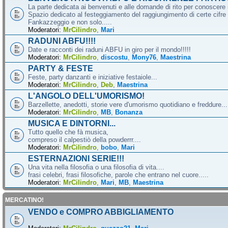
La parte dedicata ai benvenuti e alle domande di rito per conoscere 
Spazio dedicato al festeggiamento del raggiungimento di certe cifre 
Fankazzeggio e non solo.....
Moderatori:
MrCilindro
,
Mari
RADUNI ABFU!!!!
Date e racconti dei raduni ABFU in giro per il mondo!!!!!
Moderatori:
MrCilindro
,
discostu
,
Mony76
,
Maestrina
PARTY & FESTE
Feste, party danzanti e iniziative festaiole...
Moderatori:
MrCilindro
,
Deb
,
Maestrina
L'ANGOLO DELL'UMORISMO!
Barzellette, anedotti, storie vere d'umorismo quotidiano e freddure...
Moderatori:
MrCilindro
,
MB
,
Bonanza
MUSICA E DINTORNI...
Tutto quello che fà musica,
compreso il calpestiò della powderrr....
Moderatori:
MrCilindro
,
bobo
,
Mari
ESTERNAZIONI SERIE!!!
Una vita nella filosofia o una filosofia di vita....
frasi celebri, frasi filosofiche, parole che entrano nel cuore.....
Moderatori:
MrCilindro
,
Mari
,
MB
,
Maestrina
MERCATINO!
VENDO e COMPRO ABBIGLIAMENTO