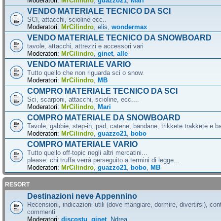
Moderatori:
MrCilindro
,
guazzo21
,
Mari
VENDO MATERIALE TECNICO DA SCI
SCI, attacchi, scioline ecc..
Moderatori:
MrCilindro
,
elis
,
wondermax
VENDO MATERIALE TECNICO DA SNOWBOARD
tavole, attacchi, attrezzi e accessori vari
Moderatori:
MrCilindro
,
ginet
,
alle
VENDO MATERIALE VARIO
Tutto quello che non riguarda sci o snow.
Moderatori:
MrCilindro
,
MB
COMPRO MATERIALE TECNICO DA SCI
Sci, scarponi, attacchi, scioline, ecc....
Moderatori:
MrCilindro
,
Mari
COMPRO MATERIALE DA SNOWBOARD
Tavole, gabbie, step-in, pad, catene, bandane, trikkete trakkete e bal
Moderatori:
MrCilindro
,
guazzo21
,
bobo
COMPRO MATERIALE VARIO
Tutto quello off-topic negli altri mercatini...
please: chi truffa verrà perseguito a termini di legge...
Moderatori:
MrCilindro
,
guazzo21
,
bobo
,
MB
RESORT
Destinazioni neve Appennino
Recensioni, indicazioni utili (dove mangiare, dormire, divertirsi), cont
commenti
Moderatori:
discostu
,
ginet
,
Ndrea