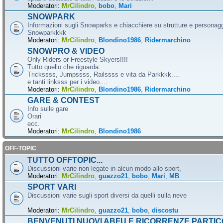
Moderatori:
MrCilindro
,
bobo
,
Mari
SNOWPARK
Informazioni sugli Snowparks e chiacchiere su strutture e personag
Snowparkkkk
Moderatori:
MrCilindro
,
Blondino1986
,
Ridermarchino
SNOWPRO & VIDEO
Only Riders or Freestyle Skyers!!!!
Tutto quello che riguarda:
Trickssss, Jumpssss, Railssss e vita da Parkkkk....
e tanti linksss per i video....
Moderatori:
MrCilindro
,
Blondino1986
,
Ridermarchino
GARE & CONTEST
Info sulle gare
Orari
ecc.
Moderatori:
MrCilindro
,
Blondino1986
OFF-TOPIC
TUTTO OFFTOPIC...
Discussioni varie non legate in alcun modo allo sport,
Moderatori:
MrCilindro
,
guazzo21
,
bobo
,
Mari
,
MB
SPORT VARI
Discussioni varie sugli sport diversi da quelli sulla neve
Moderatori:
MrCilindro
,
guazzo21
,
bobo
,
discostu
BENVENUTI NUOVI ABFU E RICORRENZE PARTIC