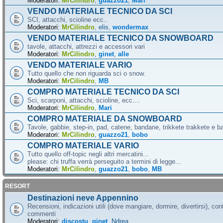
Moderatori:
MrCilindro
,
guazzo21
,
Mari
VENDO MATERIALE TECNICO DA SCI
SCI, attacchi, scioline ecc..
Moderatori:
MrCilindro
,
elis
,
wondermax
VENDO MATERIALE TECNICO DA SNOWBOARD
tavole, attacchi, attrezzi e accessori vari
Moderatori:
MrCilindro
,
ginet
,
alle
VENDO MATERIALE VARIO
Tutto quello che non riguarda sci o snow.
Moderatori:
MrCilindro
,
MB
COMPRO MATERIALE TECNICO DA SCI
Sci, scarponi, attacchi, scioline, ecc....
Moderatori:
MrCilindro
,
Mari
COMPRO MATERIALE DA SNOWBOARD
Tavole, gabbie, step-in, pad, catene, bandane, trikkete trakkete e bal
Moderatori:
MrCilindro
,
guazzo21
,
bobo
COMPRO MATERIALE VARIO
Tutto quello off-topic negli altri mercatini...
please: chi truffa verrà perseguito a termini di legge...
Moderatori:
MrCilindro
,
guazzo21
,
bobo
,
MB
RESORT
Destinazioni neve Appennino
Recensioni, indicazioni utili (dove mangiare, dormire, divertirsi), cont
commenti
Moderatori:
discostu
,
ginet
,
Ndrea