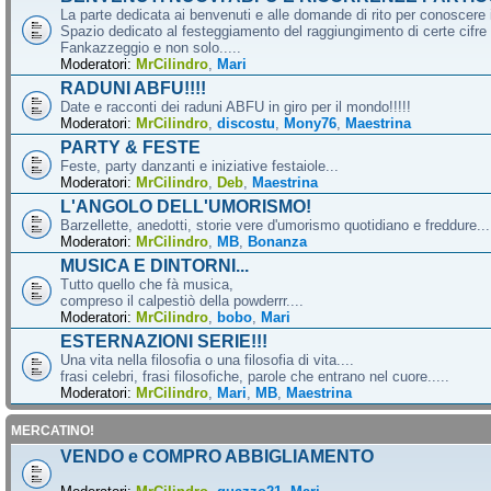
La parte dedicata ai benvenuti e alle domande di rito per conoscere 
Spazio dedicato al festeggiamento del raggiungimento di certe cifre 
Fankazzeggio e non solo.....
Moderatori:
MrCilindro
,
Mari
RADUNI ABFU!!!!
Date e racconti dei raduni ABFU in giro per il mondo!!!!!
Moderatori:
MrCilindro
,
discostu
,
Mony76
,
Maestrina
PARTY & FESTE
Feste, party danzanti e iniziative festaiole...
Moderatori:
MrCilindro
,
Deb
,
Maestrina
L'ANGOLO DELL'UMORISMO!
Barzellette, anedotti, storie vere d'umorismo quotidiano e freddure...
Moderatori:
MrCilindro
,
MB
,
Bonanza
MUSICA E DINTORNI...
Tutto quello che fà musica,
compreso il calpestiò della powderrr....
Moderatori:
MrCilindro
,
bobo
,
Mari
ESTERNAZIONI SERIE!!!
Una vita nella filosofia o una filosofia di vita....
frasi celebri, frasi filosofiche, parole che entrano nel cuore.....
Moderatori:
MrCilindro
,
Mari
,
MB
,
Maestrina
MERCATINO!
VENDO e COMPRO ABBIGLIAMENTO