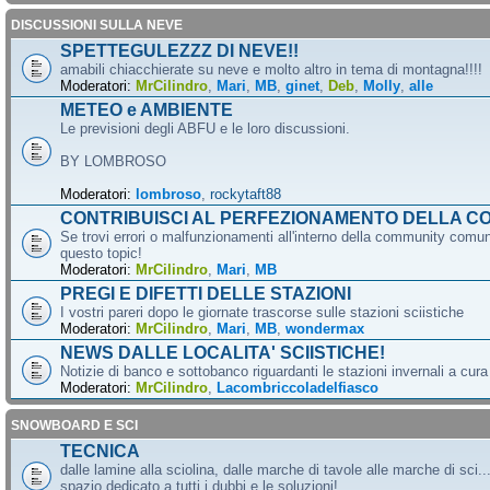
DISCUSSIONI SULLA NEVE
SPETTEGULEZZZ DI NEVE!!
amabili chiacchierate su neve e molto altro in tema di montagna!!!!
Moderatori:
MrCilindro
,
Mari
,
MB
,
ginet
,
Deb
,
Molly
,
alle
METEO e AMBIENTE
Le previsioni degli ABFU e le loro discussioni.
BY LOMBROSO
Moderatori:
lombroso
,
rockytaft88
CONTRIBUISCI AL PERFEZIONAMENTO DELLA C
Se trovi errori o malfunzionamenti all'interno della community comun
questo topic!
Moderatori:
MrCilindro
,
Mari
,
MB
PREGI E DIFETTI DELLE STAZIONI
I vostri pareri dopo le giornate trascorse sulle stazioni sciistiche
Moderatori:
MrCilindro
,
Mari
,
MB
,
wondermax
NEWS DALLE LOCALITA' SCIISTICHE!
Notizie di banco e sottobanco riguardanti le stazioni invernali a cur
Moderatori:
MrCilindro
,
Lacombriccoladelfiasco
SNOWBOARD E SCI
TECNICA
dalle lamine alla sciolina, dalle marche di tavole alle marche di sci.
spazio dedicato a tutti i dubbi e le soluzioni!