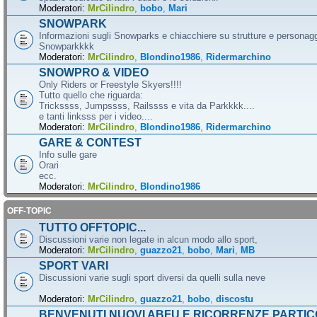
Moderatori:
MrCilindro
,
bobo
,
Mari
SNOWPARK
Informazioni sugli Snowparks e chiacchiere su strutture e personag
Snowparkkkk
Moderatori:
MrCilindro
,
Blondino1986
,
Ridermarchino
SNOWPRO & VIDEO
Only Riders or Freestyle Skyers!!!!
Tutto quello che riguarda:
Trickssss, Jumpssss, Railssss e vita da Parkkkk....
e tanti linksss per i video....
Moderatori:
MrCilindro
,
Blondino1986
,
Ridermarchino
GARE & CONTEST
Info sulle gare
Orari
ecc.
Moderatori:
MrCilindro
,
Blondino1986
OFF-TOPIC
TUTTO OFFTOPIC...
Discussioni varie non legate in alcun modo allo sport,
Moderatori:
MrCilindro
,
guazzo21
,
bobo
,
Mari
,
MB
SPORT VARI
Discussioni varie sugli sport diversi da quelli sulla neve
Moderatori:
MrCilindro
,
guazzo21
,
bobo
,
discostu
BENVENUTI NUOVI ABFU E RICORRENZE PARTIC