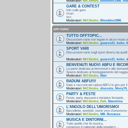
Moderatori:
MrCilindro
,
Blondino1986
,
Rid
GARE & CONTEST
Info sulle gare
Orari
ecc.
Moderatori:
MrCilindro
,
Blondino1986
OFF-TOPIC
TUTTO OFFTOPIC...
Discussioni varie non legate in alcun modo al
Moderatori:
MrCilindro
,
guazzo21
,
bobo
,
M
SPORT VARI
Discussioni varie sugli sport diversi da quelli
Moderatori:
MrCilindro
,
guazzo21
,
bobo
,
d
BENVENUTI NUOVI ABFU E RICO
La parte dedicata ai benvenuti e alle domande
Spazio dedicato al festeggiamento del raggiun
Moderatori:
MrCilindro
,
Mari
RADUNI ABFU!!!!
Date e racconti dei raduni ABFU in giro per il
Moderatori:
MrCilindro
,
discostu
,
Mony76
PARTY & FESTE
Feste, party danzanti e iniziative festaiole...
Moderatori:
MrCilindro
,
Deb
,
Maestrina
L'ANGOLO DELL'UMORISMO!
Barzellette, anedotti, storie vere d'umorismo 
Moderatori:
MrCilindro
,
MB
,
Bonanza
MUSICA E DINTORNI...
Tutto quello che fà musica,
compreso il calpestiò della powderrr....