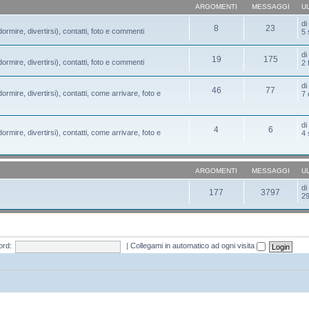
ARGOMENTI
MESSAGGI
U
d
8
23
ormire, divertirsi), contatti, foto e commenti
5 
d
19
175
ormire, divertirsi), contatti, foto e commenti
2 
d
46
77
ormire, divertirsi), contatti, come arrivare, foto e
7 
d
4
6
ormire, divertirsi), contatti, come arrivare, foto e
4 
ARGOMENTI
MESSAGGI
U
d
177
3797
29
rd:
|
Collegami in automatico ad ogni visita