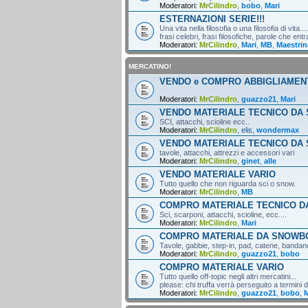
Moderatori:
MrCilindro
,
bobo
,
Mari
ESTERNAZIONI SERIE!!!
Una vita nella filosofia o una filosofia di vita....
frasi celebri, frasi filosofiche, parole che entr
Moderatori:
MrCilindro
,
Mari
,
MB
,
Maestrin
MERCATINO!
VENDO e COMPRO ABBIGLIAMEN
Moderatori:
MrCilindro
,
guazzo21
,
Mari
VENDO MATERIALE TECNICO DA 
SCI, attacchi, scioline ecc..
Moderatori:
MrCilindro
,
elis
,
wondermax
VENDO MATERIALE TECNICO DA
tavole, attacchi, attrezzi e accessori vari
Moderatori:
MrCilindro
,
ginet
,
alle
VENDO MATERIALE VARIO
Tutto quello che non riguarda sci o snow.
Moderatori:
MrCilindro
,
MB
COMPRO MATERIALE TECNICO DA
Sci, scarponi, attacchi, scioline, ecc....
Moderatori:
MrCilindro
,
Mari
COMPRO MATERIALE DA SNOWB
Tavole, gabbie, step-in, pad, catene, bandane,
Moderatori:
MrCilindro
,
guazzo21
,
bobo
COMPRO MATERIALE VARIO
Tutto quello off-topic negli altri mercatini...
please: chi truffa verrà perseguito a termini di
Moderatori:
MrCilindro
,
guazzo21
,
bobo
,