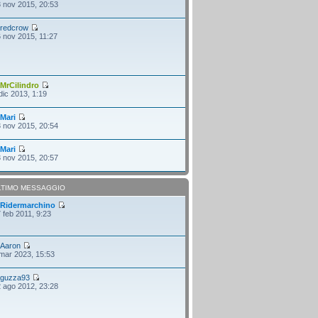
 nov 2015, 20:53
i
redcrow
 nov 2015, 11:27
i
MrCilindro
dic 2013, 1:19
i
Mari
 nov 2015, 20:54
i
Mari
 nov 2015, 20:57
LTIMO MESSAGGIO
i
Ridermarchino
 feb 2011, 9:23
i
Aaron
mar 2023, 15:53
i
guzza93
 ago 2012, 23:28