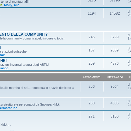
3275
57796
n tema di montagna!!!!
23
eb
,
Molly
,
alle
d
1194
14582
.
26
MENTO DELLA COMMUNITY
d
246
3799
o della community comunicacelo in questo topic!
3 
I
d
157
2059
e stazioni sciistiche
23
max
CHE!
d
259
4876
tazioni invernali a cura degli ABFU!
23
fiasco
ARGOMENTI
MESSAGGI
U
d
256
3064
ole alle marche di sci... ecco qua lo spazio dedicato a
17
d
268
4506
 su strutture e personaggi da Snowparkkkk
2 
ermarchino
d
271
3156
22
kkkk....