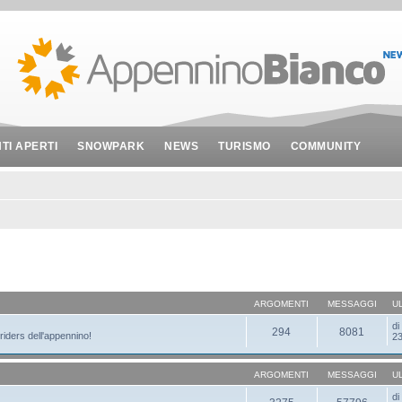
NTI APERTI
SNOWPARK
NEWS
TURISMO
COMMUNITY
ARGOMENTI
MESSAGGI
U
d
294
8081
 riders dell'appennino!
23
ARGOMENTI
MESSAGGI
U
d