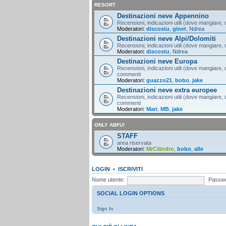
RESORT
Destinazioni neve Appennino
Recensioni, indicazioni utili (dove mangiare, d
Moderatori:
discostu
,
ginet
,
Ndrea
Destinazioni neve Alpi/Dolomiti
Recensioni, indicazioni utili (dove mangiare, d
Moderatori:
discostu
,
Ndrea
Destinazioni neve Europa
Recensioni, indicazioni utili (dove mangiare, d
commenti
Moderatori:
guazzo21
,
bobo
,
jake
Destinazioni neve extra europee
Recensioni, indicazioni utili (dove mangiare, d
commenti
Moderatori:
Mari
,
MB
,
jake
ONLY ABFU!
STAFF
area riservata
Moderatori:
MrCilindro
,
bobo
,
alle
LOGIN
•
ISCRIVITI
Nome utente:
Passwo
SOCIAL LOGIN OPTIONS
Sign In