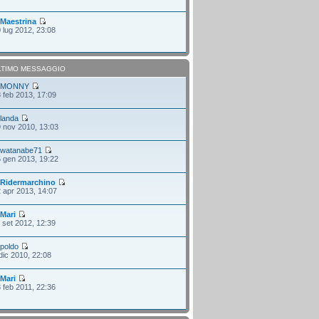
i
Maestrina
 lug 2012, 23:08
LTIMO MESSAGGIO
i
MONNY
 feb 2013, 17:09
i
landa
 nov 2010, 13:03
i
watanabe71
 gen 2013, 19:22
i
Ridermarchino
 apr 2013, 14:07
i
Mari
 set 2012, 12:39
i
poldo
dic 2010, 22:08
i
Mari
 feb 2011, 22:36