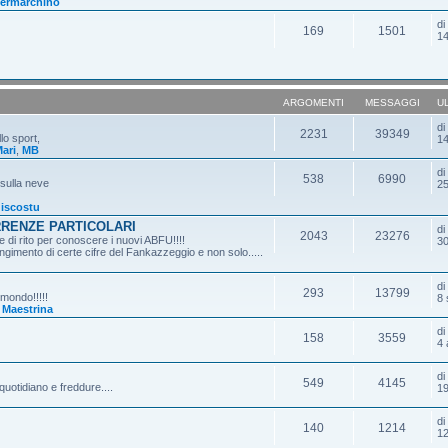
ermarchino
d
169
1501
14
ARGOMENTI
MESSAGGI
U
d
2231
39349
lo sport,
14
ari
,
MB
d
538
6990
 sulla neve
25
iscostu
RRENZE PARTICOLARI
d
2043
23276
 di rito per conoscere i nuovi ABFU!!!!
30
gimento di certe cifre del Fankazzeggio e non solo.....
d
293
13799
 mondo!!!!!
8 
,
Maestrina
d
158
3559
4 
d
549
4145
quotidiano e freddure....
19
d
140
1214
12