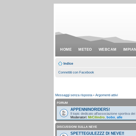
HOME
METEO
WEBCAM
IMPIA
Indice
Connettiti con Facebook
Messaggi senza risposta
•
Argomenti attivi
FORUM
APPENNINORIDERS!
Il topic dedicato all'associazione sportiva dei
Moderatori:
MrCilindro
,
bobo
,
alle
DISCUSSIONI SULLA NEVE
SPETTEGULEZZZ DI NEVE!!