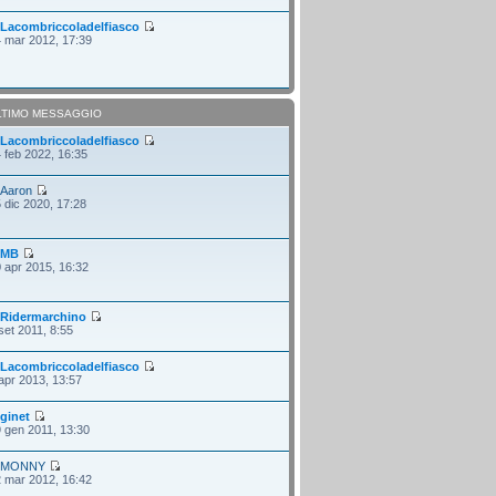
i
Lacombriccoladelfiasco
 mar 2012, 17:39
LTIMO MESSAGGIO
i
Lacombriccoladelfiasco
 feb 2022, 16:35
i
Aaron
 dic 2020, 17:28
i
MB
 apr 2015, 16:32
i
Ridermarchino
set 2011, 8:55
i
Lacombriccoladelfiasco
apr 2013, 13:57
i
ginet
 gen 2011, 13:30
i
MONNY
 mar 2012, 16:42