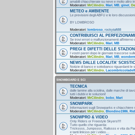
amabili chiacchierate su neve e molto altro i
Moderatori:
MrCilindro
,
Mari
,
MB
,
ginet
,
D
METEO e AMBIENTE
Le previsioni degli ABFU e le loro discussioni
BY LOMBROSO
Moderatori:
lombroso
,
rockytaft88
CONTRIBUISCI AL PERFEZIONA
Se trovi errori o malfunzionamenti all'intern
Moderatori:
MrCilindro
,
Mari
,
MB
PREGI E DIFETTI DELLE STAZION
I vostri pareri dopo le giornate trascorse sull
Moderatori:
MrCilindro
,
Mari
,
MB
,
wonder
NEWS DALLE LOCALITA' SCIISTI
Notizie di banco e sottobanco riguardanti le s
Moderatori:
MrCilindro
,
Lacombriccoladel
SNOWBOARD E SCI
TECNICA
dalle lamine alla sciolina, dalle marche di tav
tutti i dubbi e le soluzioni!
Moderatori:
MrCilindro
,
bobo
,
Mari
SNOWPARK
Informazioni sugli Snowparks e chiacchiere
Moderatori:
MrCilindro
,
Blondino1986
,
Rid
SNOWPRO & VIDEO
Only Riders or Freestyle Skyers!!!!
Tutto quello che riguarda:
Trickssss, Jumpssss, Railssss e vita da Par
e tanti linksss per i video....