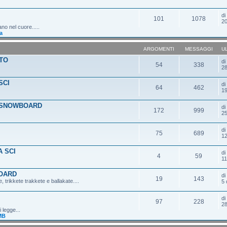
d
101
1078
20
ano nel cuore.....
a
ARGOMENTI
MESSAGGI
U
TO
d
54
338
28
SCI
d
64
462
19
 SNOWBOARD
d
172
999
25
d
75
689
12
 SCI
d
4
59
11
OARD
d
19
143
 trikkete trakkete e ballakate....
5 
d
97
228
28
 legge...
MB