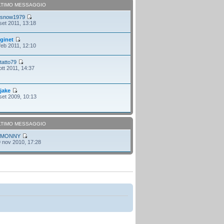
LTIMO MESSAGGIO
i
snow1979
set 2011, 13:18
i
ginet
feb 2011, 12:10
i
tatto79
ott 2011, 14:37
i
jake
set 2009, 10:13
LTIMO MESSAGGIO
i
MONNY
 nov 2010, 17:28