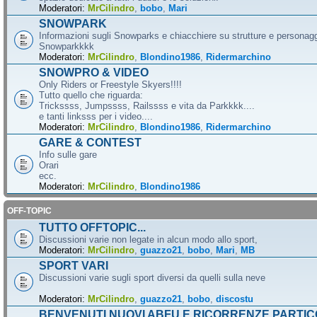
Moderatori:
MrCilindro
,
bobo
,
Mari
SNOWPARK
Informazioni sugli Snowparks e chiacchiere su strutture e personag
Snowparkkkk
Moderatori:
MrCilindro
,
Blondino1986
,
Ridermarchino
SNOWPRO & VIDEO
Only Riders or Freestyle Skyers!!!!
Tutto quello che riguarda:
Trickssss, Jumpssss, Railssss e vita da Parkkkk....
e tanti linksss per i video....
Moderatori:
MrCilindro
,
Blondino1986
,
Ridermarchino
GARE & CONTEST
Info sulle gare
Orari
ecc.
Moderatori:
MrCilindro
,
Blondino1986
OFF-TOPIC
TUTTO OFFTOPIC...
Discussioni varie non legate in alcun modo allo sport,
Moderatori:
MrCilindro
,
guazzo21
,
bobo
,
Mari
,
MB
SPORT VARI
Discussioni varie sugli sport diversi da quelli sulla neve
Moderatori:
MrCilindro
,
guazzo21
,
bobo
,
discostu
BENVENUTI NUOVI ABFU E RICORRENZE PARTIC