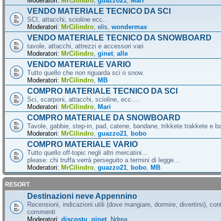
Moderatori:
MrCilindro
,
guazzo21
,
Mari
VENDO MATERIALE TECNICO DA SCI
SCI, attacchi, scioline ecc..
Moderatori:
MrCilindro
,
elis
,
wondermax
VENDO MATERIALE TECNICO DA SNOWBOARD
tavole, attacchi, attrezzi e accessori vari
Moderatori:
MrCilindro
,
ginet
,
alle
VENDO MATERIALE VARIO
Tutto quello che non riguarda sci o snow.
Moderatori:
MrCilindro
,
MB
COMPRO MATERIALE TECNICO DA SCI
Sci, scarponi, attacchi, scioline, ecc....
Moderatori:
MrCilindro
,
Mari
COMPRO MATERIALE DA SNOWBOARD
Tavole, gabbie, step-in, pad, catene, bandane, trikkete trakkete e bal
Moderatori:
MrCilindro
,
guazzo21
,
bobo
COMPRO MATERIALE VARIO
Tutto quello off-topic negli altri mercatini...
please: chi truffa verrà perseguito a termini di legge...
Moderatori:
MrCilindro
,
guazzo21
,
bobo
,
MB
RESORT
Destinazioni neve Appennino
Recensioni, indicazioni utili (dove mangiare, dormire, divertirsi), cont
commenti
Moderatori:
discostu
,
ginet
,
Ndrea