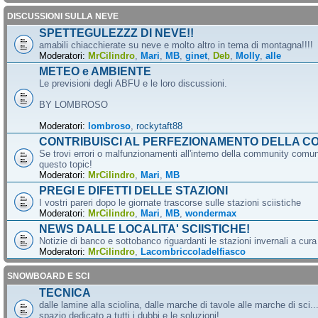
DISCUSSIONI SULLA NEVE
SPETTEGULEZZZ DI NEVE!!
amabili chiacchierate su neve e molto altro in tema di montagna!!!!
Moderatori:
MrCilindro
,
Mari
,
MB
,
ginet
,
Deb
,
Molly
,
alle
METEO e AMBIENTE
Le previsioni degli ABFU e le loro discussioni.
BY LOMBROSO
Moderatori:
lombroso
,
rockytaft88
CONTRIBUISCI AL PERFEZIONAMENTO DELLA C
Se trovi errori o malfunzionamenti all'interno della community comun
questo topic!
Moderatori:
MrCilindro
,
Mari
,
MB
PREGI E DIFETTI DELLE STAZIONI
I vostri pareri dopo le giornate trascorse sulle stazioni sciistiche
Moderatori:
MrCilindro
,
Mari
,
MB
,
wondermax
NEWS DALLE LOCALITA' SCIISTICHE!
Notizie di banco e sottobanco riguardanti le stazioni invernali a cur
Moderatori:
MrCilindro
,
Lacombriccoladelfiasco
SNOWBOARD E SCI
TECNICA
dalle lamine alla sciolina, dalle marche di tavole alle marche di sci.
spazio dedicato a tutti i dubbi e le soluzioni!