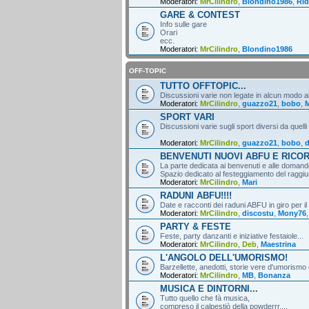
Moderatori:
MrCilindro
,
Blondino1986
,
Rid
GARE & CONTEST
Info sulle gare
Orari
ecc.
Moderatori:
MrCilindro
,
Blondino1986
OFF-TOPIC
TUTTO OFFTOPIC...
Discussioni varie non legate in alcun modo al
Moderatori:
MrCilindro
,
guazzo21
,
bobo
,
M
SPORT VARI
Discussioni varie sugli sport diversi da quelli
Moderatori:
MrCilindro
,
guazzo21
,
bobo
,
d
BENVENUTI NUOVI ABFU E RICO
La parte dedicata ai benvenuti e alle domande
Spazio dedicato al festeggiamento del raggiun
Moderatori:
MrCilindro
,
Mari
RADUNI ABFU!!!!
Date e racconti dei raduni ABFU in giro per il
Moderatori:
MrCilindro
,
discostu
,
Mony76
PARTY & FESTE
Feste, party danzanti e iniziative festaiole...
Moderatori:
MrCilindro
,
Deb
,
Maestrina
L'ANGOLO DELL'UMORISMO!
Barzellette, anedotti, storie vere d'umorismo 
Moderatori:
MrCilindro
,
MB
,
Bonanza
MUSICA E DINTORNI...
Tutto quello che fà musica,
compreso il calpestiò della powderrr....