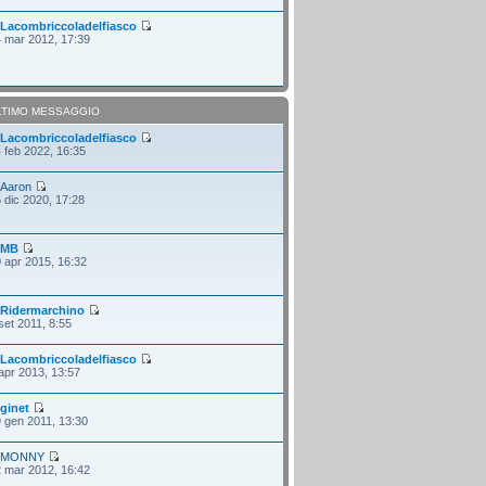
i
Lacombriccoladelfiasco
 mar 2012, 17:39
LTIMO MESSAGGIO
i
Lacombriccoladelfiasco
 feb 2022, 16:35
i
Aaron
 dic 2020, 17:28
i
MB
 apr 2015, 16:32
i
Ridermarchino
set 2011, 8:55
i
Lacombriccoladelfiasco
apr 2013, 13:57
i
ginet
 gen 2011, 13:30
i
MONNY
 mar 2012, 16:42