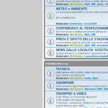
amabili chiacchierate su neve e molto altro i
Moderatori:
MrCilindro
,
Mari
,
MB
,
ginet
,
D
METEO e AMBIENTE
Le previsioni degli ABFU e le loro discussioni
BY LOMBROSO
Moderatori:
lombroso
,
rockytaft88
CONTRIBUISCI AL PERFEZIONA
Se trovi errori o malfunzionamenti all'intern
Moderatori:
MrCilindro
,
Mari
,
MB
PREGI E DIFETTI DELLE STAZION
I vostri pareri dopo le giornate trascorse sull
Moderatori:
MrCilindro
,
Mari
,
MB
,
wonder
NEWS DALLE LOCALITA' SCIISTI
Notizie di banco e sottobanco riguardanti le s
Moderatori:
MrCilindro
,
Lacombriccoladel
SNOWBOARD E SCI
TECNICA
dalle lamine alla sciolina, dalle marche di tav
tutti i dubbi e le soluzioni!
Moderatori:
MrCilindro
,
bobo
,
Mari
SNOWPARK
Informazioni sugli Snowparks e chiacchiere
Moderatori:
MrCilindro
,
Blondino1986
,
Rid
SNOWPRO & VIDEO
Only Riders or Freestyle Skyers!!!!
Tutto quello che riguarda:
Trickssss, Jumpssss, Railssss e vita da Par
e tanti linksss per i video....