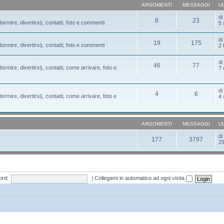
ARGOMENTI
MESSAGGI
U
d
8
23
ormire, divertirsi), contatti, foto e commenti
5 
d
19
175
ormire, divertirsi), contatti, foto e commenti
2 
d
46
77
ormire, divertirsi), contatti, come arrivare, foto e
7 
d
4
6
ormire, divertirsi), contatti, come arrivare, foto e
4 
ARGOMENTI
MESSAGGI
U
d
177
3797
29
rd:
|
Collegami in automatico ad ogni visita