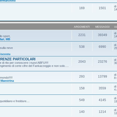
ermarchino
d
169
1501
14
ARGOMENTI
MESSAGGI
U
d
2231
39349
lo sport,
14
ari
,
MB
d
538
6990
 sulla neve
25
iscostu
RRENZE PARTICOLARI
d
2043
23276
 di rito per conoscere i nuovi ABFU!!!!
30
gimento di certe cifre del Fankazzeggio e non solo.....
d
293
13799
 mondo!!!!!
8 
,
Maestrina
d
158
3559
4 
d
549
4145
quotidiano e freddure....
19
d
140
1214
12