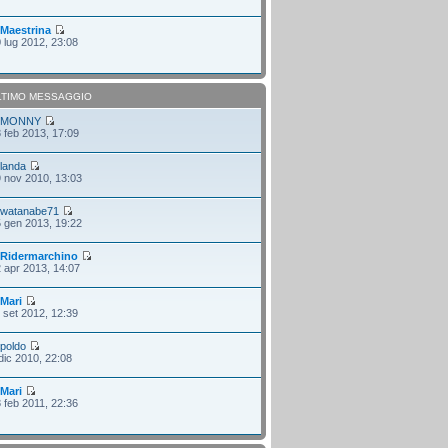
i
Maestrina
 lug 2012, 23:08
LTIMO MESSAGGIO
i
MONNY
 feb 2013, 17:09
i
landa
 nov 2010, 13:03
i
watanabe71
 gen 2013, 19:22
i
Ridermarchino
 apr 2013, 14:07
i
Mari
 set 2012, 12:39
i
poldo
dic 2010, 22:08
i
Mari
 feb 2011, 22:36