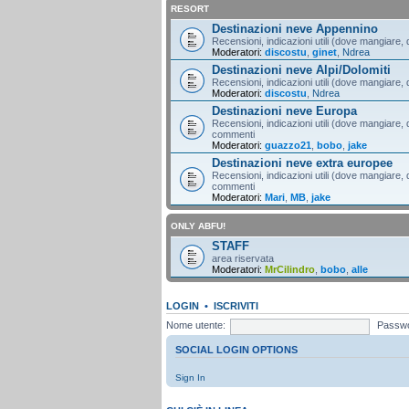
RESORT
Destinazioni neve Appennino
Recensioni, indicazioni utili (dove mangiare, d
Moderatori:
discostu
,
ginet
,
Ndrea
Destinazioni neve Alpi/Dolomiti
Recensioni, indicazioni utili (dove mangiare, d
Moderatori:
discostu
,
Ndrea
Destinazioni neve Europa
Recensioni, indicazioni utili (dove mangiare, d
commenti
Moderatori:
guazzo21
,
bobo
,
jake
Destinazioni neve extra europee
Recensioni, indicazioni utili (dove mangiare, d
commenti
Moderatori:
Mari
,
MB
,
jake
ONLY ABFU!
STAFF
area riservata
Moderatori:
MrCilindro
,
bobo
,
alle
LOGIN
•
ISCRIVITI
Nome utente:
Passwo
SOCIAL LOGIN OPTIONS
Sign In