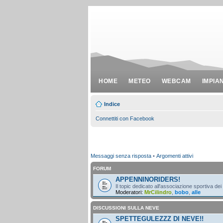
HOME
METEO
WEBCAM
IMPIA
Indice
Connettiti con Facebook
Messaggi senza risposta
•
Argomenti attivi
FORUM
APPENNINORIDERS!
Il topic dedicato all'associazione sportiva dei
Moderatori:
MrCilindro
,
bobo
,
alle
DISCUSSIONI SULLA NEVE
SPETTEGULEZZZ DI NEVE!!