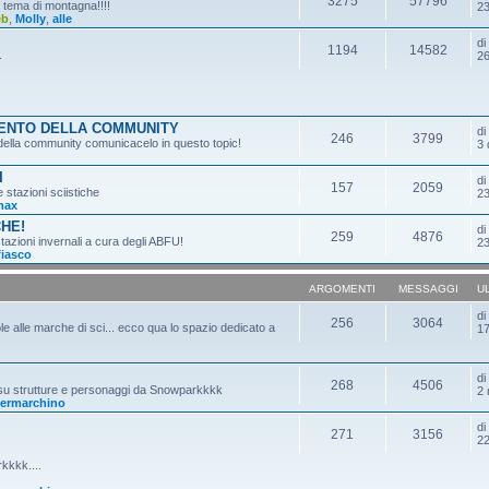
3275
57796
n tema di montagna!!!!
23
eb
,
Molly
,
alle
d
1194
14582
.
26
MENTO DELLA COMMUNITY
d
246
3799
o della community comunicacelo in questo topic!
3 
I
d
157
2059
e stazioni sciistiche
23
max
CHE!
d
259
4876
tazioni invernali a cura degli ABFU!
23
fiasco
ARGOMENTI
MESSAGGI
U
d
256
3064
ole alle marche di sci... ecco qua lo spazio dedicato a
17
d
268
4506
 su strutture e personaggi da Snowparkkkk
2 
ermarchino
d
271
3156
22
kkkk....