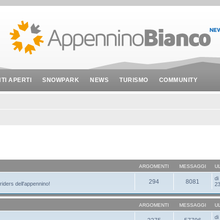
NTI APERTI
SNOWPARK
NEWS
TURISMO
COMMUNITY
ARGOMENTI
MESSAGGI
U
d
294
8081
 riders dell'appennino!
23
ARGOMENTI
MESSAGGI
U
d