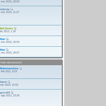
 nov 2015, 20:53
i
redcrow
 nov 2015, 11:27
i
MrCilindro
dic 2013, 1:19
i
Mari
 nov 2015, 20:54
i
Mari
 nov 2015, 20:57
LTIMO MESSAGGIO
i
Ridermarchino
 feb 2011, 9:23
i
Aaron
mar 2023, 15:53
i
guzza93
 ago 2012, 23:28