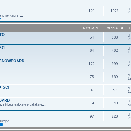
d
101
1078
20
ano nel cuore.....
a
ARGOMENTI
MESSAGGI
U
TO
d
54
338
28
SCI
d
64
462
19
 SNOWBOARD
d
172
999
25
d
75
689
12
 SCI
d
4
59
11
OARD
d
19
143
 trikkete trakkete e ballakate....
5 
d
97
228
28
 legge...
MB