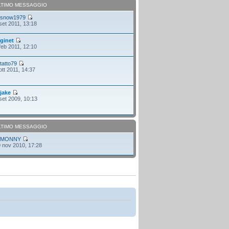
LTIMO MESSAGGIO
i
snow1979
set 2011, 13:18
i
ginet
feb 2011, 12:10
i
tatto79
ott 2011, 14:37
i
jake
set 2009, 10:13
LTIMO MESSAGGIO
i
MONNY
 nov 2010, 17:28