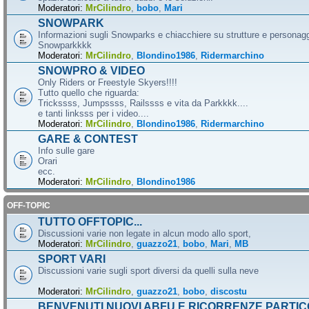
Moderatori:
MrCilindro
,
bobo
,
Mari
SNOWPARK
Informazioni sugli Snowparks e chiacchiere su strutture e personag
Snowparkkkk
Moderatori:
MrCilindro
,
Blondino1986
,
Ridermarchino
SNOWPRO & VIDEO
Only Riders or Freestyle Skyers!!!!
Tutto quello che riguarda:
Trickssss, Jumpssss, Railssss e vita da Parkkkk....
e tanti linksss per i video....
Moderatori:
MrCilindro
,
Blondino1986
,
Ridermarchino
GARE & CONTEST
Info sulle gare
Orari
ecc.
Moderatori:
MrCilindro
,
Blondino1986
OFF-TOPIC
TUTTO OFFTOPIC...
Discussioni varie non legate in alcun modo allo sport,
Moderatori:
MrCilindro
,
guazzo21
,
bobo
,
Mari
,
MB
SPORT VARI
Discussioni varie sugli sport diversi da quelli sulla neve
Moderatori:
MrCilindro
,
guazzo21
,
bobo
,
discostu
BENVENUTI NUOVI ABFU E RICORRENZE PARTIC