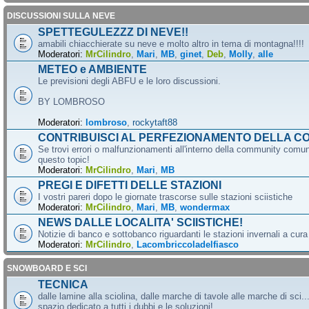
DISCUSSIONI SULLA NEVE
SPETTEGULEZZZ DI NEVE!!
amabili chiacchierate su neve e molto altro in tema di montagna!!!!
Moderatori:
MrCilindro
,
Mari
,
MB
,
ginet
,
Deb
,
Molly
,
alle
METEO e AMBIENTE
Le previsioni degli ABFU e le loro discussioni.
BY LOMBROSO
Moderatori:
lombroso
,
rockytaft88
CONTRIBUISCI AL PERFEZIONAMENTO DELLA C
Se trovi errori o malfunzionamenti all'interno della community comun
questo topic!
Moderatori:
MrCilindro
,
Mari
,
MB
PREGI E DIFETTI DELLE STAZIONI
I vostri pareri dopo le giornate trascorse sulle stazioni sciistiche
Moderatori:
MrCilindro
,
Mari
,
MB
,
wondermax
NEWS DALLE LOCALITA' SCIISTICHE!
Notizie di banco e sottobanco riguardanti le stazioni invernali a cur
Moderatori:
MrCilindro
,
Lacombriccoladelfiasco
SNOWBOARD E SCI
TECNICA
dalle lamine alla sciolina, dalle marche di tavole alle marche di sci.
spazio dedicato a tutti i dubbi e le soluzioni!