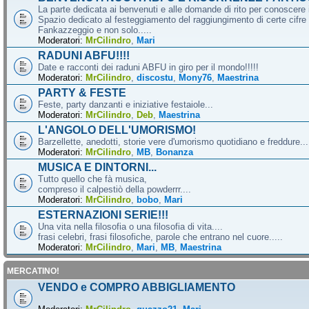
La parte dedicata ai benvenuti e alle domande di rito per conoscere 
Spazio dedicato al festeggiamento del raggiungimento di certe cifre 
Fankazzeggio e non solo.....
Moderatori:
MrCilindro
,
Mari
RADUNI ABFU!!!!
Date e racconti dei raduni ABFU in giro per il mondo!!!!!
Moderatori:
MrCilindro
,
discostu
,
Mony76
,
Maestrina
PARTY & FESTE
Feste, party danzanti e iniziative festaiole...
Moderatori:
MrCilindro
,
Deb
,
Maestrina
L'ANGOLO DELL'UMORISMO!
Barzellette, anedotti, storie vere d'umorismo quotidiano e freddure...
Moderatori:
MrCilindro
,
MB
,
Bonanza
MUSICA E DINTORNI...
Tutto quello che fà musica,
compreso il calpestiò della powderrr....
Moderatori:
MrCilindro
,
bobo
,
Mari
ESTERNAZIONI SERIE!!!
Una vita nella filosofia o una filosofia di vita....
frasi celebri, frasi filosofiche, parole che entrano nel cuore.....
Moderatori:
MrCilindro
,
Mari
,
MB
,
Maestrina
MERCATINO!
VENDO e COMPRO ABBIGLIAMENTO