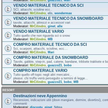
Moderatori:
MrCilindro
,
guazzo21
,
Mari
VENDO MATERIALE TECNICO DA SCI
SCI, attacchi, scioline ecc..
Moderatori:
MrCilindro
,
elis
,
wondermax
VENDO MATERIALE TECNICO DA SNOWBOARD
tavole, attacchi, attrezzi e accessori vari
Moderatori:
MrCilindro
,
ginet
,
alle
VENDO MATERIALE VARIO
Tutto quello che non riguarda sci o snow.
Moderatori:
MrCilindro
,
MB
COMPRO MATERIALE TECNICO DA SCI
Sci, scarponi, attacchi, scioline, ecc....
Moderatori:
MrCilindro
,
Mari
COMPRO MATERIALE DA SNOWBOARD
Tavole, gabbie, step-in, pad, catene, bandane, trikkete trakkete e bal
Moderatori:
MrCilindro
,
guazzo21
,
bobo
COMPRO MATERIALE VARIO
Tutto quello off-topic negli altri mercatini...
please: chi truffa verrà perseguito a termini di legge...
Moderatori:
MrCilindro
,
guazzo21
,
bobo
,
MB
RESORT
Destinazioni neve Appennino
Recensioni, indicazioni utili (dove mangiare, dormire, divertirsi), cont
commenti
Moderatori:
discostu
,
ginet
,
Ndrea