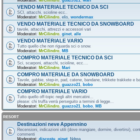
Moderatori:
MrCilindro
,
guazzo21
,
Mari
VENDO MATERIALE TECNICO DA SCI
SCI, attacchi, scioline ecc..
Moderatori:
MrCilindro
,
elis
,
wondermax
VENDO MATERIALE TECNICO DA SNOWBOARD
tavole, attacchi, attrezzi e accessori vari
Moderatori:
MrCilindro
,
ginet
,
alle
VENDO MATERIALE VARIO
Tutto quello che non riguarda sci o snow.
Moderatori:
MrCilindro
,
MB
COMPRO MATERIALE TECNICO DA SCI
Sci, scarponi, attacchi, scioline, ecc....
Moderatori:
MrCilindro
,
Mari
COMPRO MATERIALE DA SNOWBOARD
Tavole, gabbie, step-in, pad, catene, bandane, trikkete trakkete e bal
Moderatori:
MrCilindro
,
guazzo21
,
bobo
COMPRO MATERIALE VARIO
Tutto quello off-topic negli altri mercatini...
please: chi truffa verrà perseguito a termini di legge...
Moderatori:
MrCilindro
,
guazzo21
,
bobo
,
MB
RESORT
Destinazioni neve Appennino
Recensioni, indicazioni utili (dove mangiare, dormire, divertirsi), cont
commenti
Moderatori:
discostu
,
ginet
,
Ndrea