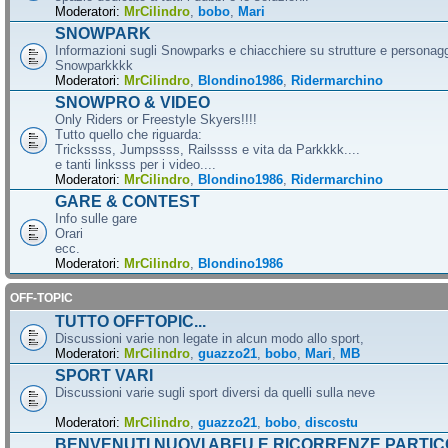
Moderatori:
MrCilindro
,
bobo
,
Mari
SNOWPARK
Informazioni sugli Snowparks e chiacchiere su strutture e personag
Snowparkkkk
Moderatori:
MrCilindro
,
Blondino1986
,
Ridermarchino
SNOWPRO & VIDEO
Only Riders or Freestyle Skyers!!!!
Tutto quello che riguarda:
Trickssss, Jumpssss, Railssss e vita da Parkkkk....
e tanti linksss per i video....
Moderatori:
MrCilindro
,
Blondino1986
,
Ridermarchino
GARE & CONTEST
Info sulle gare
Orari
ecc.
Moderatori:
MrCilindro
,
Blondino1986
OFF-TOPIC
TUTTO OFFTOPIC...
Discussioni varie non legate in alcun modo allo sport,
Moderatori:
MrCilindro
,
guazzo21
,
bobo
,
Mari
,
MB
SPORT VARI
Discussioni varie sugli sport diversi da quelli sulla neve
Moderatori:
MrCilindro
,
guazzo21
,
bobo
,
discostu
BENVENUTI NUOVI ABFU E RICORRENZE PARTIC