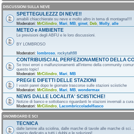
DISCUSSIONI SULLA NEVE
SPETTEGULEZZZ DI NEVE!!
amabili chiacchierate su neve e molto altro in tema di montagna!!!!
Moderatori:
MrCilindro
,
Mari
,
MB
,
ginet
,
Deb
,
Molly
,
alle
METEO e AMBIENTE
Le previsioni degli ABFU e le loro discussioni.
BY LOMBROSO
Moderatori:
lombroso
,
rockytaft88
CONTRIBUISCI AL PERFEZIONAMENTO DELLA C
Se trovi errori o malfunzionamenti all'interno della community comun
questo topic!
Moderatori:
MrCilindro
,
Mari
,
MB
PREGI E DIFETTI DELLE STAZIONI
I vostri pareri dopo le giornate trascorse sulle stazioni sciistiche
Moderatori:
MrCilindro
,
Mari
,
MB
,
wondermax
NEWS DALLE LOCALITA' SCIISTICHE!
Notizie di banco e sottobanco riguardanti le stazioni invernali a cur
Moderatori:
MrCilindro
,
Lacombriccoladelfiasco
SNOWBOARD E SCI
TECNICA
dalle lamine alla sciolina, dalle marche di tavole alle marche di sci.
spazio dedicato a tutti i dubbi e le soluzioni!