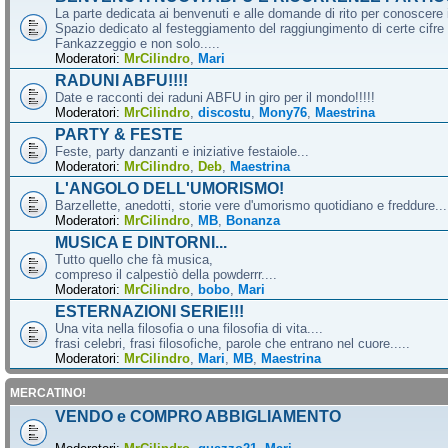
La parte dedicata ai benvenuti e alle domande di rito per conoscere 
Spazio dedicato al festeggiamento del raggiungimento di certe cifre 
Fankazzeggio e non solo.....
Moderatori:
MrCilindro
,
Mari
RADUNI ABFU!!!!
Date e racconti dei raduni ABFU in giro per il mondo!!!!!
Moderatori:
MrCilindro
,
discostu
,
Mony76
,
Maestrina
PARTY & FESTE
Feste, party danzanti e iniziative festaiole...
Moderatori:
MrCilindro
,
Deb
,
Maestrina
L'ANGOLO DELL'UMORISMO!
Barzellette, anedotti, storie vere d'umorismo quotidiano e freddure...
Moderatori:
MrCilindro
,
MB
,
Bonanza
MUSICA E DINTORNI...
Tutto quello che fà musica,
compreso il calpestiò della powderrr....
Moderatori:
MrCilindro
,
bobo
,
Mari
ESTERNAZIONI SERIE!!!
Una vita nella filosofia o una filosofia di vita....
frasi celebri, frasi filosofiche, parole che entrano nel cuore.....
Moderatori:
MrCilindro
,
Mari
,
MB
,
Maestrina
MERCATINO!
VENDO e COMPRO ABBIGLIAMENTO