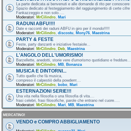
La parte dedicata ai benvenuti e alle domande di rito per conoscere 
Spazio dedicato al festeggiamento del raggiungimento di certe cifre 
Fankazzeggio e non solo.....
Moderatori:
MrCilindro
,
Mari
RADUNI ABFU!!!!
Date e racconti dei raduni ABFU in giro per il mondo!!!!!
Moderatori:
MrCilindro
,
discostu
,
Mony76
,
Maestrina
PARTY & FESTE
Feste, party danzanti e iniziative festaiole...
Moderatori:
MrCilindro
,
Deb
,
Maestrina
L'ANGOLO DELL'UMORISMO!
Barzellette, anedotti, storie vere d'umorismo quotidiano e freddure...
Moderatori:
MrCilindro
,
MB
,
Bonanza
MUSICA E DINTORNI...
Tutto quello che fà musica,
compreso il calpestiò della powderrr....
Moderatori:
MrCilindro
,
bobo
,
Mari
ESTERNAZIONI SERIE!!!
Una vita nella filosofia o una filosofia di vita....
frasi celebri, frasi filosofiche, parole che entrano nel cuore.....
Moderatori:
MrCilindro
,
Mari
,
MB
,
Maestrina
MERCATINO!
VENDO e COMPRO ABBIGLIAMENTO