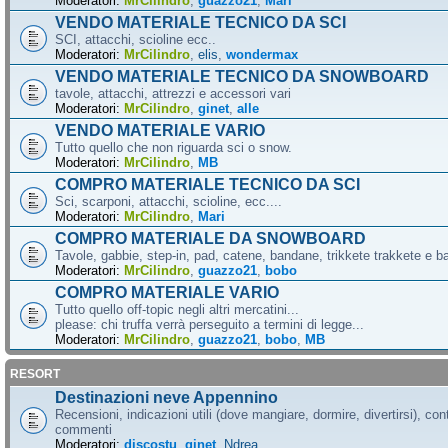
Moderatori:
MrCilindro
,
guazzo21
,
Mari
VENDO MATERIALE TECNICO DA SCI
SCI, attacchi, scioline ecc..
Moderatori:
MrCilindro
,
elis
,
wondermax
VENDO MATERIALE TECNICO DA SNOWBOARD
tavole, attacchi, attrezzi e accessori vari
Moderatori:
MrCilindro
,
ginet
,
alle
VENDO MATERIALE VARIO
Tutto quello che non riguarda sci o snow.
Moderatori:
MrCilindro
,
MB
COMPRO MATERIALE TECNICO DA SCI
Sci, scarponi, attacchi, scioline, ecc....
Moderatori:
MrCilindro
,
Mari
COMPRO MATERIALE DA SNOWBOARD
Tavole, gabbie, step-in, pad, catene, bandane, trikkete trakkete e bal
Moderatori:
MrCilindro
,
guazzo21
,
bobo
COMPRO MATERIALE VARIO
Tutto quello off-topic negli altri mercatini...
please: chi truffa verrà perseguito a termini di legge...
Moderatori:
MrCilindro
,
guazzo21
,
bobo
,
MB
RESORT
Destinazioni neve Appennino
Recensioni, indicazioni utili (dove mangiare, dormire, divertirsi), cont
commenti
Moderatori:
discostu
,
ginet
,
Ndrea