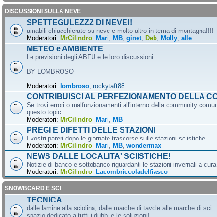
DISCUSSIONI SULLA NEVE
SPETTEGULEZZZ DI NEVE!!
amabili chiacchierate su neve e molto altro in tema di montagna!!!!
Moderatori:
MrCilindro
,
Mari
,
MB
,
ginet
,
Deb
,
Molly
,
alle
METEO e AMBIENTE
Le previsioni degli ABFU e le loro discussioni.
BY LOMBROSO
Moderatori:
lombroso
,
rockytaft88
CONTRIBUISCI AL PERFEZIONAMENTO DELLA C
Se trovi errori o malfunzionamenti all'interno della community comun
questo topic!
Moderatori:
MrCilindro
,
Mari
,
MB
PREGI E DIFETTI DELLE STAZIONI
I vostri pareri dopo le giornate trascorse sulle stazioni sciistiche
Moderatori:
MrCilindro
,
Mari
,
MB
,
wondermax
NEWS DALLE LOCALITA' SCIISTICHE!
Notizie di banco e sottobanco riguardanti le stazioni invernali a cur
Moderatori:
MrCilindro
,
Lacombriccoladelfiasco
SNOWBOARD E SCI
TECNICA
dalle lamine alla sciolina, dalle marche di tavole alle marche di sci.
spazio dedicato a tutti i dubbi e le soluzioni!