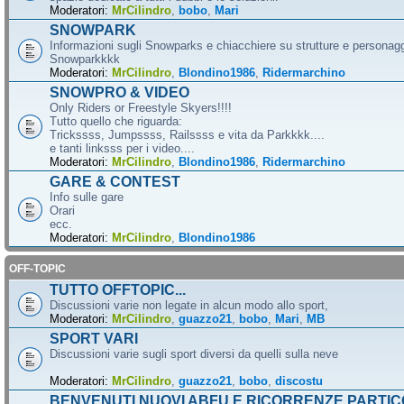
Moderatori:
MrCilindro
,
bobo
,
Mari
SNOWPARK
Informazioni sugli Snowparks e chiacchiere su strutture e personag
Snowparkkkk
Moderatori:
MrCilindro
,
Blondino1986
,
Ridermarchino
SNOWPRO & VIDEO
Only Riders or Freestyle Skyers!!!!
Tutto quello che riguarda:
Trickssss, Jumpssss, Railssss e vita da Parkkkk....
e tanti linksss per i video....
Moderatori:
MrCilindro
,
Blondino1986
,
Ridermarchino
GARE & CONTEST
Info sulle gare
Orari
ecc.
Moderatori:
MrCilindro
,
Blondino1986
OFF-TOPIC
TUTTO OFFTOPIC...
Discussioni varie non legate in alcun modo allo sport,
Moderatori:
MrCilindro
,
guazzo21
,
bobo
,
Mari
,
MB
SPORT VARI
Discussioni varie sugli sport diversi da quelli sulla neve
Moderatori:
MrCilindro
,
guazzo21
,
bobo
,
discostu
BENVENUTI NUOVI ABFU E RICORRENZE PARTIC