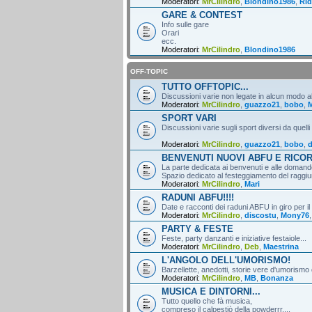
Moderatori:
MrCilindro
,
Blondino1986
,
Rid
GARE & CONTEST
Info sulle gare
Orari
ecc.
Moderatori:
MrCilindro
,
Blondino1986
OFF-TOPIC
TUTTO OFFTOPIC...
Discussioni varie non legate in alcun modo al
Moderatori:
MrCilindro
,
guazzo21
,
bobo
,
M
SPORT VARI
Discussioni varie sugli sport diversi da quelli
Moderatori:
MrCilindro
,
guazzo21
,
bobo
,
d
BENVENUTI NUOVI ABFU E RICO
La parte dedicata ai benvenuti e alle domande
Spazio dedicato al festeggiamento del raggiun
Moderatori:
MrCilindro
,
Mari
RADUNI ABFU!!!!
Date e racconti dei raduni ABFU in giro per il
Moderatori:
MrCilindro
,
discostu
,
Mony76
PARTY & FESTE
Feste, party danzanti e iniziative festaiole...
Moderatori:
MrCilindro
,
Deb
,
Maestrina
L'ANGOLO DELL'UMORISMO!
Barzellette, anedotti, storie vere d'umorismo 
Moderatori:
MrCilindro
,
MB
,
Bonanza
MUSICA E DINTORNI...
Tutto quello che fà musica,
compreso il calpestiò della powderrr....