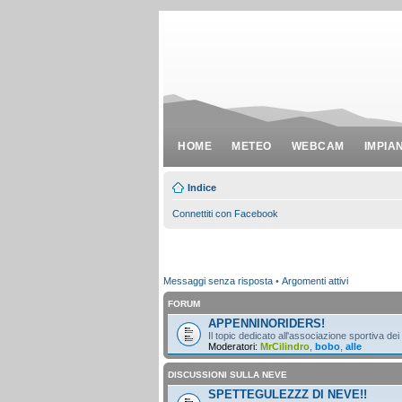
HOME
METEO
WEBCAM
IMPIA
Indice
Connettiti con Facebook
Messaggi senza risposta
•
Argomenti attivi
FORUM
APPENNINORIDERS!
Il topic dedicato all'associazione sportiva dei
Moderatori:
MrCilindro
,
bobo
,
alle
DISCUSSIONI SULLA NEVE
SPETTEGULEZZZ DI NEVE!!