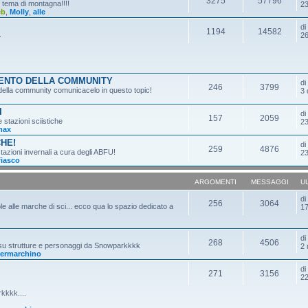
3275
57796
n tema di montagna!!!!
23
eb
,
Molly
,
alle
d
1194
14582
.
26
MENTO DELLA COMMUNITY
d
246
3799
o della community comunicacelo in questo topic!
3 
I
d
157
2059
e stazioni sciistiche
23
max
CHE!
d
259
4876
tazioni invernali a cura degli ABFU!
23
fiasco
ARGOMENTI
MESSAGGI
U
d
256
3064
ole alle marche di sci... ecco qua lo spazio dedicato a
17
d
268
4506
 su strutture e personaggi da Snowparkkkk
2 
ermarchino
d
271
3156
22
kkkk....