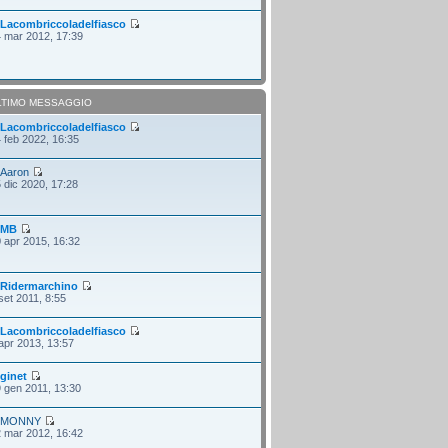
i
Lacombriccoladelfiasco
 mar 2012, 17:39
LTIMO MESSAGGIO
i
Lacombriccoladelfiasco
 feb 2022, 16:35
i
Aaron
 dic 2020, 17:28
i
MB
 apr 2015, 16:32
i
Ridermarchino
set 2011, 8:55
i
Lacombriccoladelfiasco
apr 2013, 13:57
i
ginet
 gen 2011, 13:30
i
MONNY
 mar 2012, 16:42