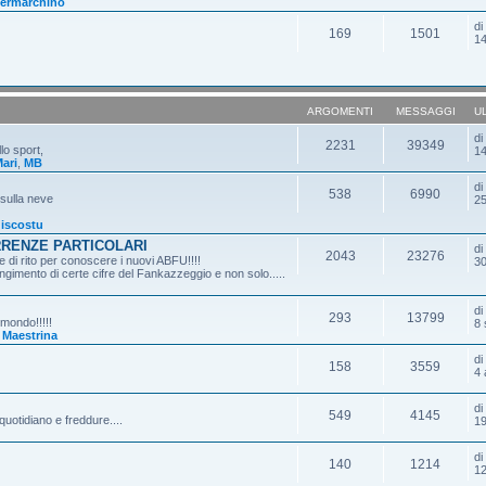
ermarchino
d
169
1501
14
ARGOMENTI
MESSAGGI
U
d
2231
39349
lo sport,
14
ari
,
MB
d
538
6990
 sulla neve
25
iscostu
RRENZE PARTICOLARI
d
2043
23276
 di rito per conoscere i nuovi ABFU!!!!
30
gimento di certe cifre del Fankazzeggio e non solo.....
d
293
13799
 mondo!!!!!
8 
,
Maestrina
d
158
3559
4 
d
549
4145
quotidiano e freddure....
19
d
140
1214
12