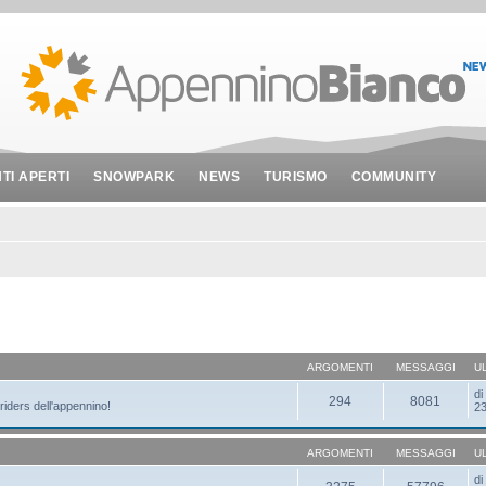
NTI APERTI
SNOWPARK
NEWS
TURISMO
COMMUNITY
ARGOMENTI
MESSAGGI
U
d
294
8081
 riders dell'appennino!
23
ARGOMENTI
MESSAGGI
U
d