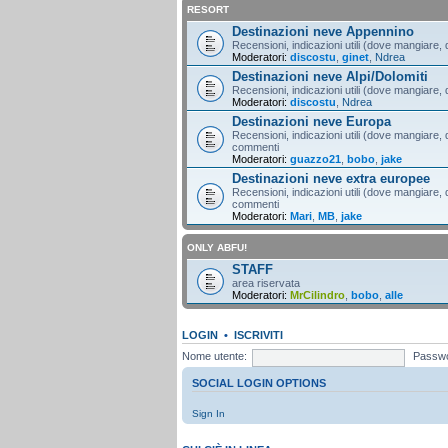
RESORT
Destinazioni neve Appennino
Recensioni, indicazioni utili (dove mangiare, d
Moderatori:
discostu
,
ginet
,
Ndrea
Destinazioni neve Alpi/Dolomiti
Recensioni, indicazioni utili (dove mangiare, d
Moderatori:
discostu
,
Ndrea
Destinazioni neve Europa
Recensioni, indicazioni utili (dove mangiare, d
commenti
Moderatori:
guazzo21
,
bobo
,
jake
Destinazioni neve extra europee
Recensioni, indicazioni utili (dove mangiare, d
commenti
Moderatori:
Mari
,
MB
,
jake
ONLY ABFU!
STAFF
area riservata
Moderatori:
MrCilindro
,
bobo
,
alle
LOGIN
•
ISCRIVITI
Nome utente:
Passwo
SOCIAL LOGIN OPTIONS
Sign In