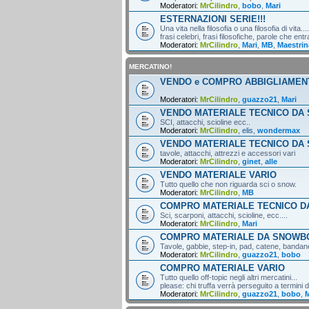
Moderatori:
MrCilindro
,
bobo
,
Mari
ESTERNAZIONI SERIE!!!
Una vita nella filosofia o una filosofia di vita....
frasi celebri, frasi filosofiche, parole che entr
Moderatori:
MrCilindro
,
Mari
,
MB
,
Maestrin
MERCATINO!
VENDO e COMPRO ABBIGLIAMEN
Moderatori:
MrCilindro
,
guazzo21
,
Mari
VENDO MATERIALE TECNICO DA 
SCI, attacchi, scioline ecc..
Moderatori:
MrCilindro
,
elis
,
wondermax
VENDO MATERIALE TECNICO DA
tavole, attacchi, attrezzi e accessori vari
Moderatori:
MrCilindro
,
ginet
,
alle
VENDO MATERIALE VARIO
Tutto quello che non riguarda sci o snow.
Moderatori:
MrCilindro
,
MB
COMPRO MATERIALE TECNICO DA
Sci, scarponi, attacchi, scioline, ecc....
Moderatori:
MrCilindro
,
Mari
COMPRO MATERIALE DA SNOWB
Tavole, gabbie, step-in, pad, catene, bandane,
Moderatori:
MrCilindro
,
guazzo21
,
bobo
COMPRO MATERIALE VARIO
Tutto quello off-topic negli altri mercatini...
please: chi truffa verrà perseguito a termini di
Moderatori:
MrCilindro
,
guazzo21
,
bobo
,