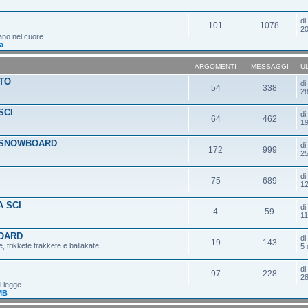
d
101
1078
20
ano nel cuore.....
a
ARGOMENTI
MESSAGGI
U
TO
d
54
338
28
SCI
d
64
462
19
 SNOWBOARD
d
172
999
25
d
75
689
12
 SCI
d
4
59
11
OARD
d
19
143
 trikkete trakkete e ballakate....
5 
d
97
228
28
 legge...
MB