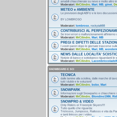
amabili chiacchierate su neve e molto altro i
Moderatori:
MrCilindro
,
Mari
,
MB
,
ginet
,
D
METEO e AMBIENTE
Le previsioni degli ABFU e le loro discussioni
BY LOMBROSO
Moderatori:
lombroso
,
rockytaft88
CONTRIBUISCI AL PERFEZIONA
Se trovi errori o malfunzionamenti all'intern
Moderatori:
MrCilindro
,
Mari
,
MB
PREGI E DIFETTI DELLE STAZION
I vostri pareri dopo le giornate trascorse sull
Moderatori:
MrCilindro
,
Mari
,
MB
,
wonder
NEWS DALLE LOCALITA' SCIISTI
Notizie di banco e sottobanco riguardanti le s
Moderatori:
MrCilindro
,
Lacombriccoladel
SNOWBOARD E SCI
TECNICA
dalle lamine alla sciolina, dalle marche di tav
tutti i dubbi e le soluzioni!
Moderatori:
MrCilindro
,
bobo
,
Mari
SNOWPARK
Informazioni sugli Snowparks e chiacchiere
Moderatori:
MrCilindro
,
Blondino1986
,
Rid
SNOWPRO & VIDEO
Only Riders or Freestyle Skyers!!!!
Tutto quello che riguarda:
Trickssss, Jumpssss, Railssss e vita da Par
e tanti linksss per i video....