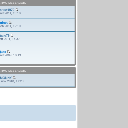
LTIMO MESSAGGIO
i
snow1979
set 2011, 13:18
i
ginet
feb 2011, 12:10
i
tatto79
ott 2011, 14:37
i
jake
set 2009, 10:13
LTIMO MESSAGGIO
i
MONNY
 nov 2010, 17:28