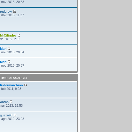
 nov 2015, 20:53
i
redcrow
 nov 2015, 11:27
i
MrCilindro
dic 2013, 1:19
i
Mari
 nov 2015, 20:54
i
Mari
 nov 2015, 20:57
LTIMO MESSAGGIO
i
Ridermarchino
 feb 2011, 9:23
i
Aaron
mar 2023, 15:53
i
guzza93
 ago 2012, 23:28