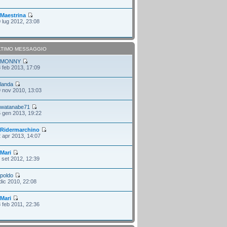
i
Maestrina
 lug 2012, 23:08
LTIMO MESSAGGIO
i
MONNY
 feb 2013, 17:09
i
landa
 nov 2010, 13:03
i
watanabe71
 gen 2013, 19:22
i
Ridermarchino
 apr 2013, 14:07
i
Mari
 set 2012, 12:39
i
poldo
dic 2010, 22:08
i
Mari
 feb 2011, 22:36