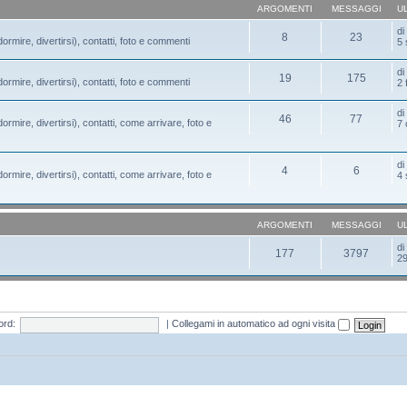
ARGOMENTI
MESSAGGI
U
d
8
23
ormire, divertirsi), contatti, foto e commenti
5 
d
19
175
ormire, divertirsi), contatti, foto e commenti
2 
d
46
77
ormire, divertirsi), contatti, come arrivare, foto e
7 
d
4
6
ormire, divertirsi), contatti, come arrivare, foto e
4 
ARGOMENTI
MESSAGGI
U
d
177
3797
29
rd:
|
Collegami in automatico ad ogni visita